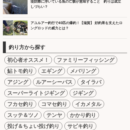
堤防際に浮いている魚の亡骸が意味すること 釣りは成立
しづらい？
アユルアー釣行で40匹の爆釣！【滋賀】 好釣果を支えたロ
ングロッドの威力とは？
釣り方から探す
初心者オススメ！
ファミリーフィッシング
鮎トモ釣り
エギング
メバリング
アジング
ルアーシーバス
タイラバ
スーパーライトジギング
ジギング
フカセ釣り
コマセ釣り
イカメタル
スッテ＆ツノ
テンヤ
かかり釣り
投げ＆ちょい投げ釣り
サビキ釣り