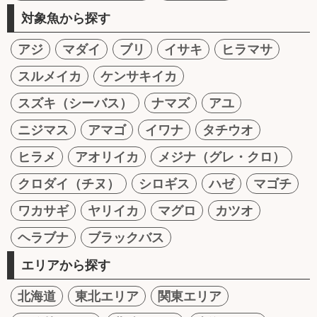
対象魚から探す
アジ
マダイ
ブリ
イサキ
ヒラマサ
スルメイカ
ケンサキイカ
スズキ（シーバス）
ナマズ
アユ
ニジマス
アマゴ
イワナ
タチウオ
ヒラメ
アオリイカ
メジナ（グレ・クロ）
クロダイ（チヌ）
シロギス
ハゼ
マゴチ
ワカサギ
ヤリイカ
マグロ
カツオ
ヘラブナ
ブラックバス
エリアから探す
北海道
東北エリア
関東エリア