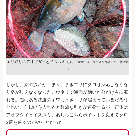
エサ取りのアオブダイとイスズミ
（提供：週刊つりニュース西部版APC・新増初
生）
しかし、潮の流れが止まり、まきエサにクロは反応しなくな
り姿が見えなくなった。ウネリで海面が動いた分だけ右に流
れる。右にある沈瀬のキワにまきエサが溜まっているだろう
と思い、仕掛けを入れると強烈な引きが連発するが、正体は
アオブダイとイスズミ。あちらこちらポイントを変えてクロ
2尾を釣るのがやっとだった。