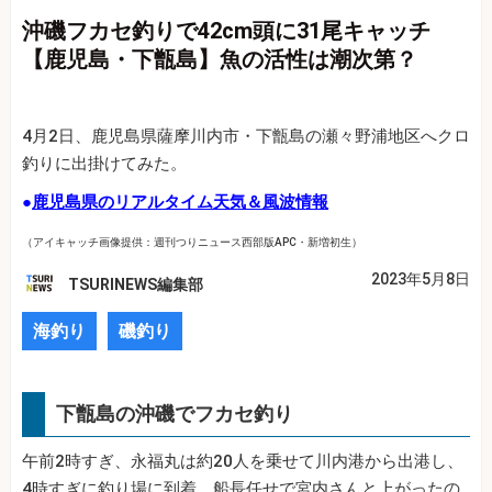
沖磯フカセ釣りで42cm頭に31尾キャッチ
【鹿児島・下甑島】魚の活性は潮次第？
4月2日、鹿児島県薩摩川内市・下甑島の瀬々野浦地区へクロ
釣りに出掛けてみた。
●
鹿児島県のリアルタイム天気＆風波情報
（アイキャッチ画像提供：週刊つりニュース西部版APC・新増初生）
2023年5月8日
TSURINEWS編集部
海釣り
磯釣り
下甑島の沖磯でフカセ釣り
午前2時すぎ、永福丸は約20人を乗せて川内港から出港し、
4時すぎに釣り場に到着。船長任せで宮内さんと上がったの