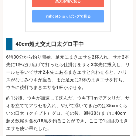
楽天市場で見る
Yahoo!ショッピングで見る
40cm超え交え口太グロ手中
6時30分から釣り開始。足元にまきエサを2杯入れ、サオ2本
先に1杯だけ広げて打ったら仕掛けをサオ3本先に投入し、リ
ールを巻いてサオ2本先にあるまきエサと合わせると、ハリ
スがなじみウキが座る。また足元に2杯のまきエサを打ち、
ウキに後打ちまきエサを1杯かぶせる。
約1分後、ウキが加速して沈んだ。ウキ下1mでアタリだ。サ
オを立ててアワセを入れ、やがて浮いてきたのは35cmくら
いの口太（クチブト）グロ。その後、8時30分までに40cm
超え数尾を含め18尾を釣ることができ、ここで1回目のまき
エサを使い果たした。