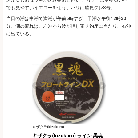
スがなじめばウキが沈み始めるP-01。カラーは薄明るい中
でも見やすいイエローを使う。ハリは勝負グレ8号。
当日の潮は中潮で満潮が午前6時すぎ、干潮が午後12時30
分。潮の流れは、左沖から波が押し寄せ釣座に当たり、右沖
に出ている。
キザクラ(kizakura)
キザクラ(kizakura) ライン 黒魂 