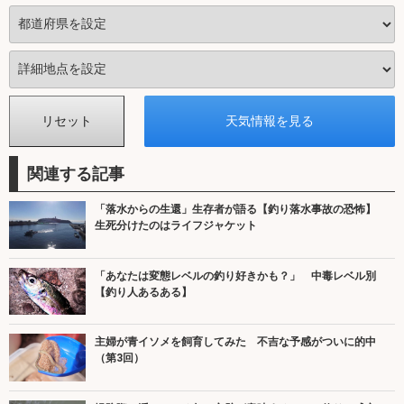
関連する記事
「落水からの生還」生存者が語る【釣り落水事故の恐怖】
生死分けたのはライフジャケット
「あなたは変態レベルの釣り好きかも？」 中毒レベル別
【釣り人あるある】
主婦が青イソメを飼育してみた 不吉な予感がついに的中
（第3回）