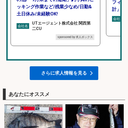
フィッ
ッキング作業など/残業少なめ/日勤&
計」
土日休み/未経験OK!
会社名
UTエージェント株式会社 関西第
会社名
二CU
sponsored by 求人ボックス
さらに求人情報を見る
あなたにオススメ