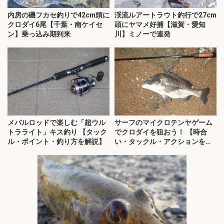
内房の磯フカセ釣りで42cm頭に
渓流ルアートラウト釣行で27cm
クロダイ6尾【千葉・南ケイセ
頭にヤマメ好捕【滋賀・愛知
ン】乗っ込み期到来
川】ミノーで連発
メバルロッドで楽しむ「超ウル
サーフのマイクロテンヤゲーム
トラライト」キス釣り 【タック
でクロダイを狙おう！ 【時合
ル・ポイント・釣り方を解説】
い・タックル・アクションを解
説】