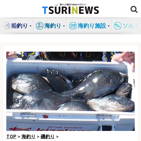
コ
ン
テ
船釣り
海釣り
海釣り施設
ソルト
ン
ツ
へ
ス
キ
ッ
プ
TOP
>
海釣り
>
磯釣り
>