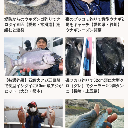
堤防からのウキダンゴ釣りでク
夜のブッコミ釣りで良型ウナギ2
ロダイ６匹【愛知・常滑港】潮
尾をキャッチ【愛知県・筏川】
緩むと連発
ウナギシーズン開幕
【特選釣果】石鯛大アジ五目船
磯フカセ釣りで52cm頭に大型ク
で良型イシダイに50cm級アジが
ロ（グレ）でクーラー2つ満タン
ヒット（大分・熊本）
に【長崎・上五島】