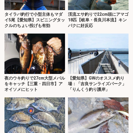
タイラバ釣行で小型主体もマダ
渓流エサ釣りで22cm頭にアマゴ
イ5尾【愛知県】スピニングタッ
18匹【岐阜・長良川本流】キン
クルのちょい投げも有効
パクに好反応
夜のウキ釣りで27cm大型メバル
【愛知県】GWのオススメ釣り
をキャッチ【三重・四日市】ア
場：「吉良サンライズパーク」
オイソメにヒット
「りんくう釣り護岸」