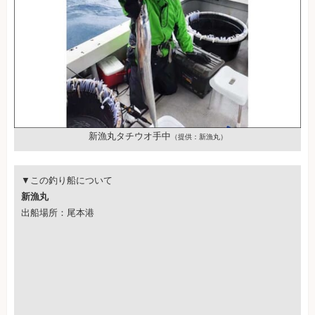
新漁丸タチウオ手中
（提供：新漁丸）
▼この釣り船について
新漁丸
出船場所：尾本港