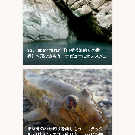
YouTubeで憧れた【山岳渓流釣りの世
界】へ飛び込もう デビューにオススメの
「椹島」を紹介！
東京湾のハゼ釣りを楽しもう 【タック
ル・仕掛け・エサ・釣り方・レシピを解