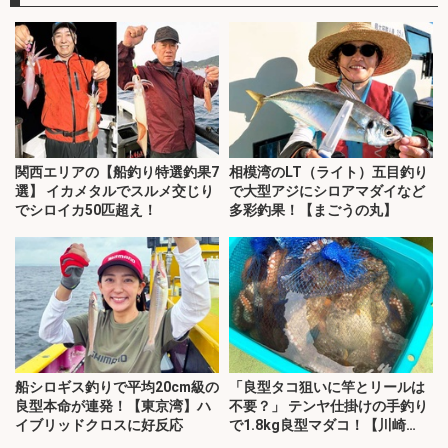
関西エリアの【船釣り特選釣果7
相模湾のLT（ライト）五目釣り
選】 イカメタルでスルメ交じり
で大型アジにシロアマダイなど
でシロイカ50匹超え！
多彩釣果！【まごうの丸】
船シロギス釣りで平均20cm級の
「良型タコ狙いに竿とリールは
良型本命が連発！【東京湾】ハ
不要？」 テンヤ仕掛けの手釣り
イブリッドクロスに好反応
で1.8kg良型マダコ！【川崎
丸・東京湾】