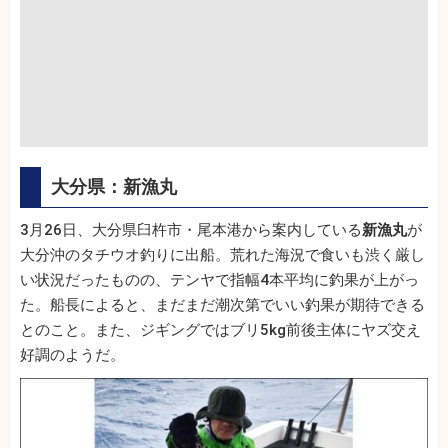
大分県：新漁丸
3月26日、大分県臼杵市・尾本港から案内している
新漁丸
が
大分沖のタチウオ釣りに出船。荒れた海況で食いも渋く厳し
い状況だったものの、テンヤで指幅4本平均に釣果が上がっ
た。船長によると、まだまだ潮次第でいい釣果が期待できる
とのこと。また、ジギングではブリ5kg前後主体にヤズ交え
好調のようだ。