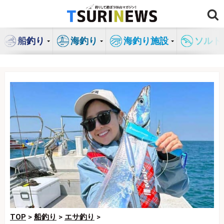
コ
ン
テ
船釣り
海釣り
海釣り施設
ソルト
ン
ツ
へ
ス
キ
ッ
プ
TOP
>
船釣り
>
エサ釣り
>