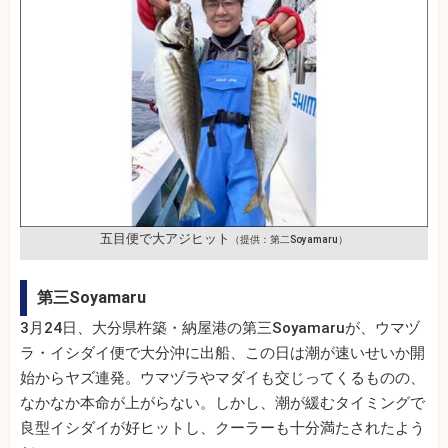
五目便で大アジヒット
（提供：第二Soyamaru）
第三Soyamaru
3月24日、大分県杵築・納屋港の第三Soyamaruが、ウマヅ
ラ・イシダイ便で大分沖に出船、この日は潮が速いせいか開
始からヤズ連発。ウマヅラやマダイも交じってくるものの、
なかなか本命が上がらない。しかし、潮が緩むタイミングで
良型イシダイが好ヒットし、クーラーも十分満たされたよう