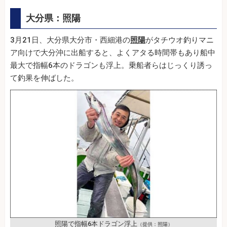
大分県：照陽
3月21日、大分県大分市・西細港の
照陽
がタチウオ釣りマニ
ア向けで大分沖に出船すると、よくアタる時間帯もあり船中
最大で指幅6本のドラゴンも浮上。乗船者らはじっくり誘っ
て釣果を伸ばした。
照陽で指幅6本ドラゴン浮上
（提供：照陽）