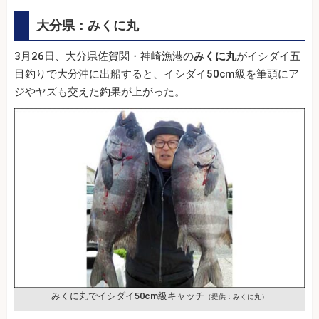
大分県：みくに丸
3月26日、大分県佐賀関・神崎漁港の
みくに丸
がイシダイ五
目釣りで大分沖に出船すると、イシダイ50cm級を筆頭にア
ジやヤズも交えた釣果が上がった。
みくに丸でイシダイ50cm級キャッチ
（提供：みくに丸）