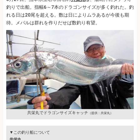
釣りで出船。指幅6～7本のドラゴンサイズが多く釣れた。釣
れる日は20尾を超える。数は日によりムラあるが今後も期
待。メバルは群れを作りだせば数釣り有望。
共栄丸でドラゴンサイズキャッチ
（提供：共栄丸）
▼この釣り船について
共栄丸