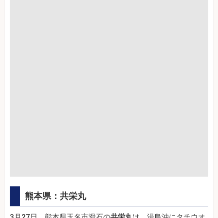
熊本県：共栄丸
3月27日、熊本県玉名市滑石の
共栄丸
は、湯島沖にタチウオ