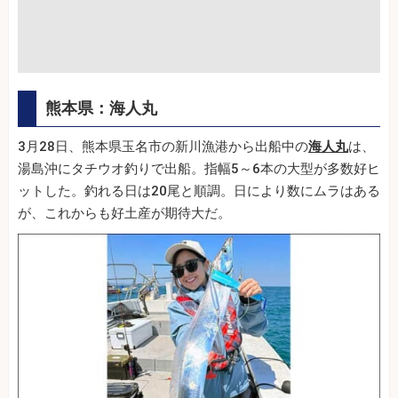
熊本県：海人丸
3月28日、熊本県玉名市の新川漁港から出船中の
海人丸
は、
湯島沖にタチウオ釣りで出船。指幅5～6本の大型が多数好ヒ
ットした。釣れる日は20尾と順調。日により数にムラはある
が、これからも好土産が期待大だ。