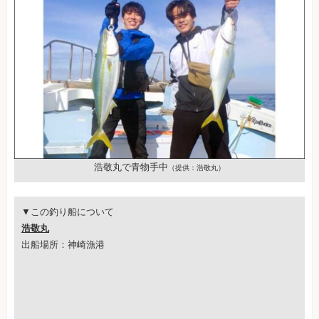
浩敬丸で青物手中
（提供：浩敬丸）
▼この釣り船について
浩敬丸
出船場所：神崎漁港