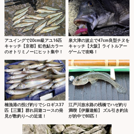
アユイングで20cm級アユ16匹
泉大津の波止で47cm良型チヌを
キャッチ【京都】虹色鮎カラー
キャッチ【大阪】ライトルアー
のオトリミノーにヒット集中！
ゲームで攻略！
楠漁港の投げ釣りでシロギス37
江戸川放水路の桟橋でハゼ釣り
匹【三重】群れ回遊コースの発
満喫【伊藤遊船】 ズル引き釣法
見が数釣りへの近道！
が的中で80匹！