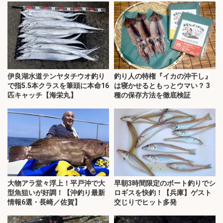
伊良湖水道テンヤタチウオ釣り
釣り人の特権『イカの沖干し』
で指5.5本クラスを筆頭に本命16
は寝かせるともっとウマい？ 3
匹キャッチ【海栄丸】
種の保存方法を徹底検証
大物アラ堂々浮上！平戸沖で大
早朝3時間限定のボート釣りでシ
型魚狙いが好調！【沖釣り最新
ロギスを快釣！【兵庫】ゲスト
情報6選・長崎／佐賀】
交じりでヒット多発