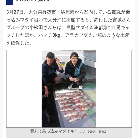
3月27日、大分県杵築市・納屋港から案内している
貴丸
が乗
っ込みマダイ狙いで大分沖に出船すると、釣行した宮城さん
グループの小松田さんらは、良型マダイ2.5kg頭に11尾キャ
ッチしたほか、ハマチ3kg、アラカブ交えご覧のような土産
を確保した。
貴丸で乗っ込みマダイキャッチ
（提供：貴丸）