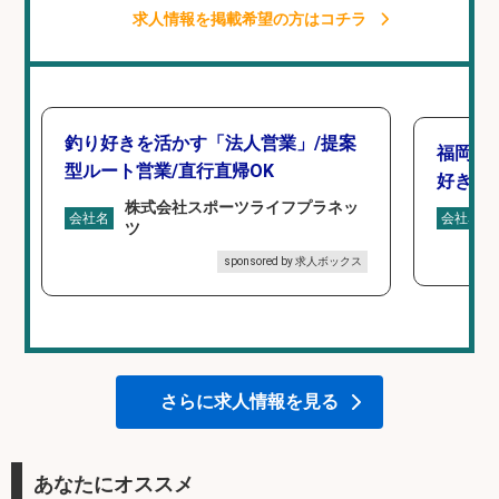
求人情報を掲載希望の方はコチラ
釣り好きを活かす「法人営業」/提案
福岡/
型ルート営業/直行直帰OK
好き歓
株式会社スポーツライフプラネッ
会社名
会社名
ツ
sponsored by 求人ボックス
さらに求人情報を見る
あなたにオススメ