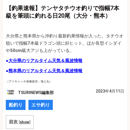
【釣果速報】テンヤタチウオ釣りで指幅7本
級を筆頭に釣れる日20尾（大分・熊本）
大分県と熊本県から沖釣り最新釣果情報が入った。タチウオ
狙いで指幅7本級ドラゴン頭に好ヒット。ほか良型イシダイ
や50cm級大アジも上がっている。
●
大分県のリアルタイム天気＆風波情報
●
熊本県のリアルタイム天気＆風波情報
（アイキャッチ画像提供：海人丸）
2023年4月11日
TSURINEWS編集部
船釣り
エサ釣り
目次
[
show
]