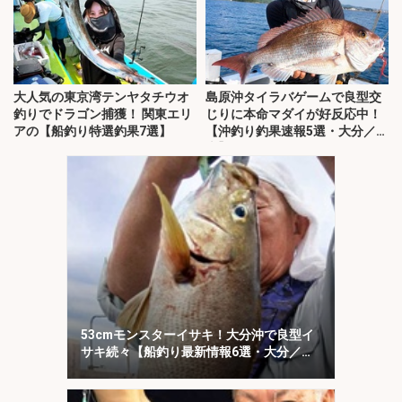
大人気の東京湾テンヤタチウオ
島原沖タイラバゲームで良型交
釣りでドラゴン捕獲！ 関東エリ
じりに本命マダイが好反応中！
アの【船釣り特選釣果7選】
【沖釣り釣果速報5選・大分／熊
本】
53cmモンスターイサキ！大分沖で良型イ
サキ続々【船釣り最新情報6選・大分／熊
本】