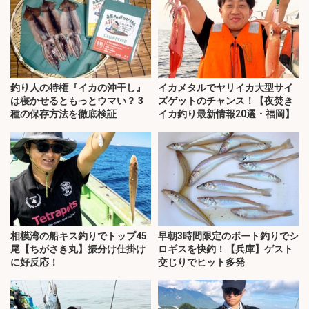
釣り人の特権『イカの沖干し』
イカメタルでヤリイカ大型サイ
は寝かせるともっとウマい？ 3
ズゲットのチャンス！【夜焚き
種の保存方法を徹底検証
イカ釣り最新情報20選・福岡】
相模湾の船キス釣りでトップ45
早朝3時間限定のボート釣りでシ
尾【ちがさき丸】振分け仕掛け
ロギスを快釣！【兵庫】ゲスト
に好反応！
交じりでヒット多発