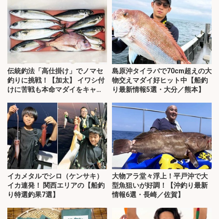
伝統釣法「高仕掛け」でノマセ
島原沖タイラバで70cm超えの大
釣りに挑戦！【加太】 イワシ付
物交えマダイ好ヒット中【船釣
けに苦戦も本命マダイをキャッ
り最新情報5選・大分／熊本】
チ！
イカメタルでシロ（ケンサキ）
大物アラ堂々浮上！平戸沖で大
イカ連発！ 関西エリアの【船釣
型魚狙いが好調！【沖釣り最新
り特選釣果7選】
情報6選・長崎／佐賀】