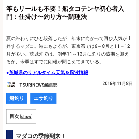
竿もリールも不要！船タコテンヤ初心者入
門：仕掛け〜釣り方〜調理法
夏の終わりにひと段落したが、年末に向かって再び人気が上
昇するマダコ。港にもよるが、東京湾では6～8月と11～12
月が多い。茨城沖では、例年11～12月に釣りの盛期を迎え
るが、今季はすでに朗報が聞こえてきている。
●
茨城県のリアルタイム天気＆風波情報
2018年11月8日
TSURINEWS編集部
船釣り
エサ釣り
目次
[
show
]
マダコの季節到来！