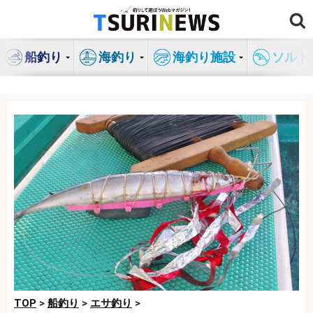
コ
ン
テ
船釣り
海釣り
海釣り施設
ソルト
ン
ツ
へ
ス
キ
ッ
プ
TOP
>
船釣り
>
エサ釣り
>