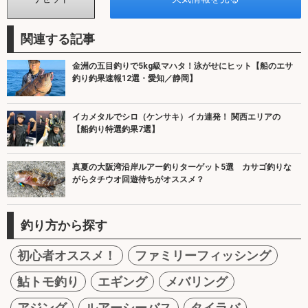
関連する記事
金洲の五目釣りで5kg級マハタ！泳がせにヒット【船のエサ
釣り釣果速報12選・愛知／静岡】
イカメタルでシロ（ケンサキ）イカ連発！ 関西エリアの
【船釣り特選釣果7選】
真夏の大阪湾沿岸ルアー釣りターゲット5選 カサゴ釣りな
がらタチウオ回遊待ちがオススメ？
釣り方から探す
初心者オススメ！
ファミリーフィッシング
鮎トモ釣り
エギング
メバリング
アジング
ルアーシーバス
タイラバ