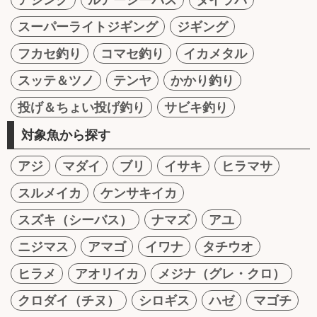
スーパーライトジギング
ジギング
フカセ釣り
コマセ釣り
イカメタル
スッテ＆ツノ
テンヤ
かかり釣り
投げ＆ちょい投げ釣り
サビキ釣り
対象魚から探す
アジ
マダイ
ブリ
イサキ
ヒラマサ
スルメイカ
ケンサキイカ
スズキ（シーバス）
ナマズ
アユ
ニジマス
アマゴ
イワナ
タチウオ
ヒラメ
アオリイカ
メジナ（グレ・クロ）
クロダイ（チヌ）
シロギス
ハゼ
マゴチ