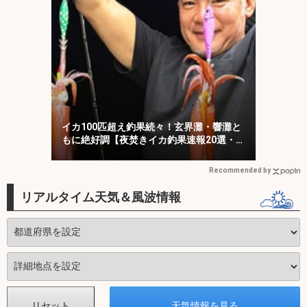
イカ100匹超え釣果続々！玄界灘・響灘と
もに絶好調【夜焚きイカ釣果速報20選・福
岡】
Recommended by
リアルタイム天気＆風波情報