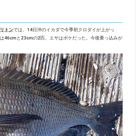
リトン
では、14日沖のイカダで今季初クロダイが上がっ
46cmと23cmの2匹。エサはボケだった。今後乗っ込みが