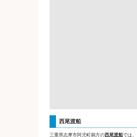
西尾渡船
三重県志摩市阿児町鵜方の
西尾渡船
では、