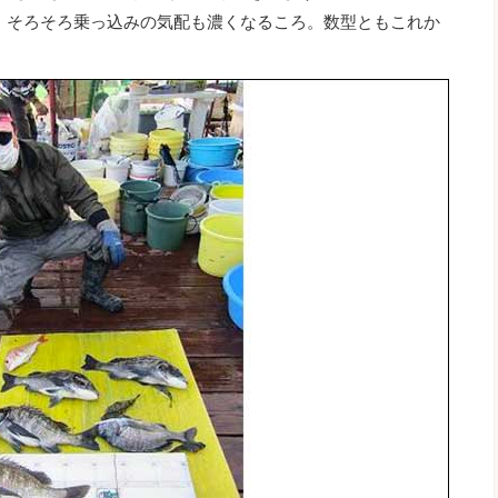
チ。そろそろ乗っ込みの気配も濃くなるころ。数型ともこれか