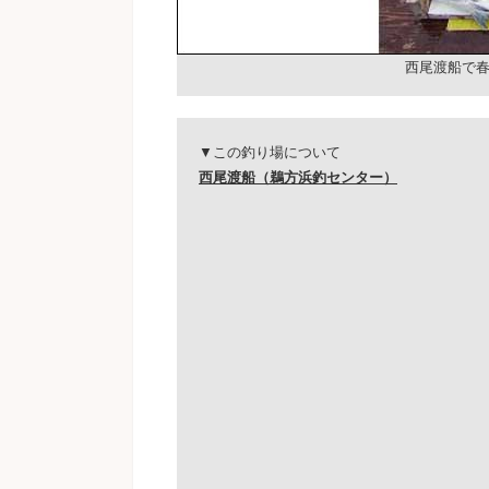
西尾渡船で
▼この釣り場について
西尾渡船（鵜方浜釣センター）