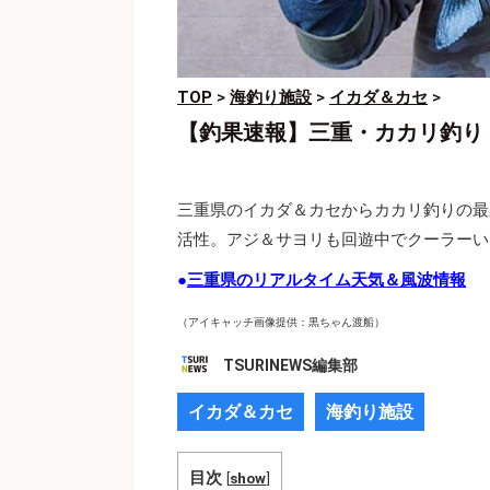
TOP
>
海釣り施設
>
イカダ＆カセ
>
【釣果速報】三重・カカリ釣り
三重県のイカダ＆カセからカカリ釣りの最
活性。アジ＆サヨリも回遊中でクーラーい
●
三重県のリアルタイム天気＆風波情報
（アイキャッチ画像提供：黒ちゃん渡船）
TSURINEWS編集部
イカダ＆カセ
海釣り施設
目次
[
show
]