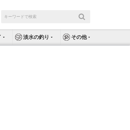
検
検
索:
索
イ
淡水の釣り
その他