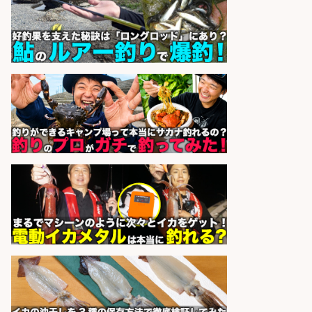
株式会社ホットスタッフ鹿児島
会社名
sponsored by 求人ボックス
営業事務/釣り具メーカーでの営業
アシスタントのお仕事/残業なし/即
日勤務可/営業事務/軽作業
株式会社パソナ
会社名
sponsored by 求人ボックス
レジ打ち/日払いOK/おさかなの三枚
おろし/新潟県/小千谷市
株式会社G&G
会社名
sponsored by 求人ボックス
精肉・青果・鮮魚販売/「志布志
市」「時給1,150円〜」志布志市内