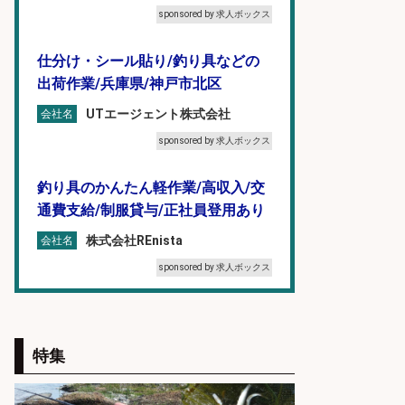
sponsored by 求人ボックス
仕分け・シール貼り/釣り具などの
出荷作業/兵庫県/神戸市北区
UTエージェント株式会社
会社名
sponsored by 求人ボックス
釣り具のかんたん軽作業/高収入/交
通費支給/制服貸与/正社員登用あり
株式会社REnista
会社名
sponsored by 求人ボックス
精肉・青果・鮮魚販売/「志布志
市」「時給1,150円〜」志布志駅か
特集
ら車5分/お魚のカットや商品の陳列
業務/残業少なめ×車通勤OK×時間選
べる/鹿児島県/志布志市