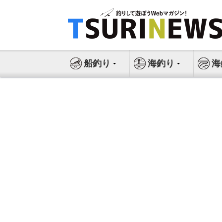
コ
ン
テ
ン
ツ
船釣り
海釣り
海
へ
ス
キ
ッ
プ