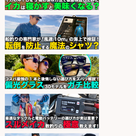
でお魚のカットや商品の陳列スタッ
フ/車通勤OK×時間選べる×未経験歓
迎/鹿児島県/志布志市
株式会社ホットスタッフ鹿児島
会社名
sponsored by 求人ボックス
営業事務/「大津市」釣り具メーカ
ーの物流事務・営業アシスタント/
小野駅から徒歩6分/「時給1,300
円」/大型連休あり×残業なし×土日
祝休み/滋賀県
株式会社ホットスタッフ滋賀
会社名
sponsored by 求人ボックス
日払いOKで即日収入/製造スタッフ/
「堺市堺区」 土日祝休みで年間休日