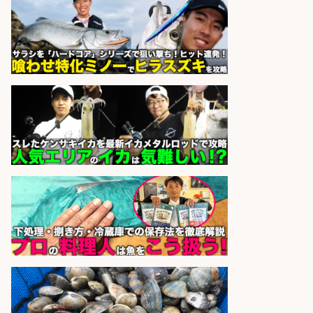
126日&入社祝金10万円/堺市堺区の
工場で自転車部品や釣り具の組立/
日払いOK・未経験歓迎/大阪府
パーソルファクトリーパートナ
会社名
ーズ株式会社
sponsored by 求人ボックス
さらに求人情報を見る