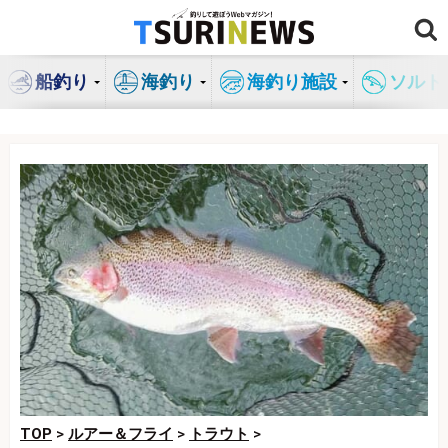
コ
ン
テ
船釣り
海釣り
海釣り施設
ソルト
ン
ツ
へ
ス
キ
ッ
プ
TOP
>
ルアー＆フライ
>
トラウト
>