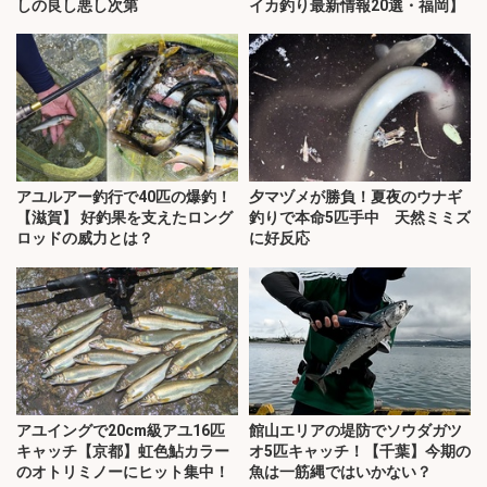
しの良し悪し次第
イカ釣り最新情報20選・福岡】
アユルアー釣行で40匹の爆釣！
夕マヅメが勝負！夏夜のウナギ
【滋賀】 好釣果を支えたロング
釣りで本命5匹手中 天然ミミズ
ロッドの威力とは？
に好反応
アユイングで20cm級アユ16匹
館山エリアの堤防でソウダガツ
キャッチ【京都】虹色鮎カラー
オ5匹キャッチ！【千葉】今期の
のオトリミノーにヒット集中！
魚は一筋縄ではいかない？