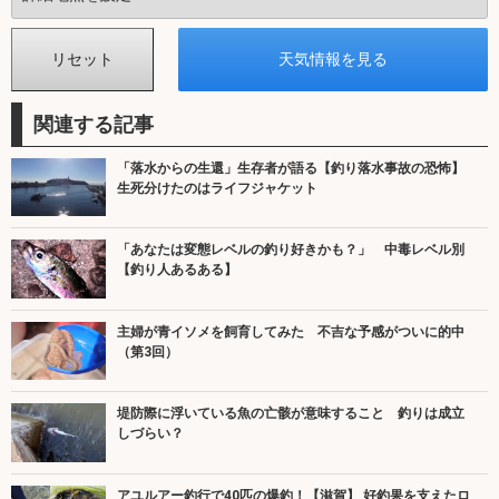
関連する記事
「落水からの生還」生存者が語る【釣り落水事故の恐怖】
生死分けたのはライフジャケット
「あなたは変態レベルの釣り好きかも？」 中毒レベル別
【釣り人あるある】
主婦が青イソメを飼育してみた 不吉な予感がついに的中
（第3回）
堤防際に浮いている魚の亡骸が意味すること 釣りは成立
しづらい？
アユルアー釣行で40匹の爆釣！【滋賀】 好釣果を支えたロ