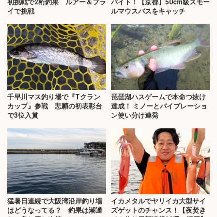
初挑戦で2桁釣果 ルアー＆フラ
バイト！【京都】50cm級スモー
イで挑戦
ルマウスバスをキャッチ
千早川マス釣り場で『Tクラン
琵琶湖ハスゲームで本命つ抜け
カップ』参戦 悲願の初表彰台
達成！ ミノーとバイブレーショ
で3位入賞
ン使い分け連発
猛暑日連続で大阪湾沿岸釣り場
イカメタルでヤリイカ大型サイ
はどうなってる？ 釣果は潮通
ズゲットのチャンス！【夜焚き