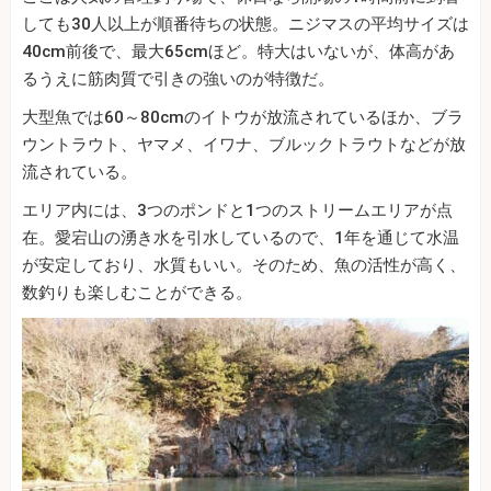
しても30人以上が順番待ちの状態。ニジマスの平均サイズは
40cm前後で、最大65cmほど。特大はいないが、体高があ
るうえに筋肉質で引きの強いのが特徴だ。
大型魚では60～80cmのイトウが放流されているほか、ブラ
ウントラウト、ヤマメ、イワナ、ブルックトラウトなどが放
流されている。
エリア内には、3つのポンドと1つのストリームエリアが点
在。愛宕山の湧き水を引水しているので、1年を通じて水温
が安定しており、水質もいい。そのため、魚の活性が高く、
数釣りも楽しむことができる。