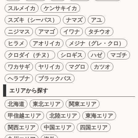
スルメイカ
ケンサキイカ
スズキ（シーバス）
ナマズ
アユ
ニジマス
アマゴ
イワナ
タチウオ
ヒラメ
アオリイカ
メジナ（グレ・クロ）
クロダイ（チヌ）
シロギス
ハゼ
マゴチ
ワカサギ
ヤリイカ
マグロ
カツオ
ヘラブナ
ブラックバス
エリアから探す
北海道
東北エリア
関東エリア
甲信越エリア
北陸エリア
東海エリア
関西エリア
中国エリア
四国エリア