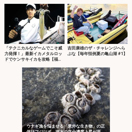
「テクニカルなゲームでこそ威
吉田康雄のザ・チャレンジへら
力発揮！」最新イカメタルロッ
ぶな【毎年恒例夏の亀山湖 #1】
ドでケンサキイカを攻略【福
井】
ウナギ漁を悩ませる「意外な生き物」の正
体はフジツボ 湖水の塩分濃度上昇が原因