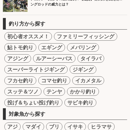
ングロッドの威力とは？
釣り方から探す
初心者オススメ！
ファミリーフィッシング
鮎トモ釣り
エギング
メバリング
アジング
ルアーシーバス
タイラバ
スーパーライトジギング
ジギング
フカセ釣り
コマセ釣り
イカメタル
スッテ＆ツノ
テンヤ
かかり釣り
投げ＆ちょい投げ釣り
サビキ釣り
対象魚から探す
アジ
マダイ
ブリ
イサキ
ヒラマサ