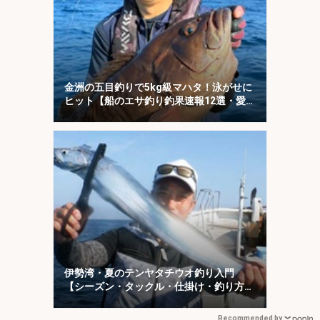
金洲の五目釣りで5kg級マハタ！泳がせに
ヒット【船のエサ釣り釣果速報12選・愛知
／静岡】
伊勢湾・夏のテンヤタチウオ釣り入門
【シーズン・タックル・仕掛け・釣り方を
解説】
Recommended by