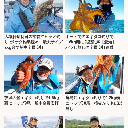
広域解禁初日の常磐沖ヒラメ釣
ボートでのエギタコ釣りで
りで2ケタ釣果続々 最大サイズ
1.6kg頭に良型乱舞【愛知】
2kg台で船中全員安打
バラし無しの全員安打達成
茨城の船エギタコ釣りで1.5kg
鹿島沖エギダコ釣りで1.2kg頭
頭にトップ9尾 船中全員安打
にトップ30尾 根掛かりもほぼ
無し