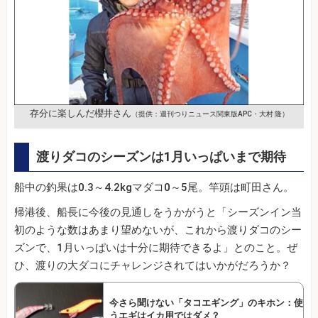
存分に楽しんだ櫻井さん
（提供：週刊つりニュース関東版APC・大村 隆）
渡りダコのシーズンは1月いっぱいまで期待
船中の釣果は0.3～4.2kgマダコ0～5尾。竿頭は町田さん。
帰港後、船長に今後の見通しをうかがうと「シーズンイン当
初のような数はあまり望めないが、これから渡りダコのシー
ズンで、1月いっぱいは十分に期待できるよ」とのこと。ぜ
ひ、渡りの大ダコにチャレンジされてはいかがだろうか？
今さら聞けない「タコエギング」のキホン：使
うエギはイカ用ではダメ？