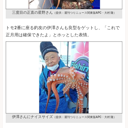
三度目の正直の星野さん
（提供：週刊つりニュース関東版APC・大村 隆）
トモ2番に座る釣友の伊澤さんも良型をゲットし、「これで
正月用は確保できたよ」とホッとした表情。
伊澤さんにナイスサイズ
（提供：週刊つりニュース関東版APC・大村 隆）