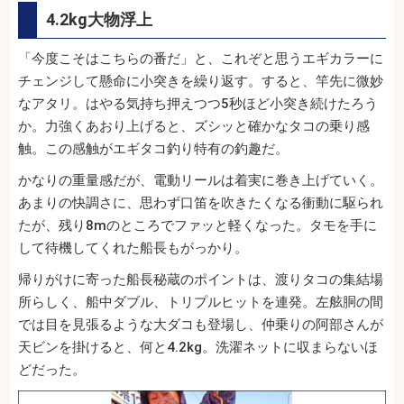
4.2kg大物浮上
「今度こそはこちらの番だ」と、これぞと思うエギカラーに
チェンジして懸命に小突きを繰り返す。すると、竿先に微妙
なアタリ。はやる気持ち押えつつ5秒ほど小突き続けたろう
か。力強くあおり上げると、ズシッと確かなタコの乗り感
触。この感触がエギタコ釣り特有の釣趣だ。
かなりの重量感だが、電動リールは着実に巻き上げていく。
あまりの快調さに、思わず口笛を吹きたくなる衝動に駆られ
たが、残り8mのところでファッと軽くなった。タモを手に
して待機してくれた船長もがっかり。
帰りがけに寄った船長秘蔵のポイントは、渡りタコの集結場
所らしく、船中ダブル、トリプルヒットを連発。左舷胴の間
では目を見張るような大ダコも登場し、仲乗りの阿部さんが
天ビンを掛けると、何と4.2kg。洗濯ネットに収まらないほ
どだった。