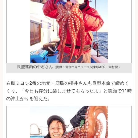
良型連釣の中村さん
（提供：週刊つりニュース関東版APC・大村 隆）
右舷ミヨシ2番の地元・鹿島の櫻井さんも良型本命で締めく
くり、「今日も存分に楽しませてもらったよ」と笑顔で11時
の沖上がりを迎えた。