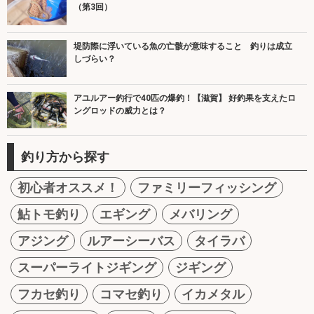
（第3回）
堤防際に浮いている魚の亡骸が意味すること 釣りは成立
しづらい？
アユルアー釣行で40匹の爆釣！【滋賀】 好釣果を支えたロ
ングロッドの威力とは？
釣り方から探す
初心者オススメ！
ファミリーフィッシング
鮎トモ釣り
エギング
メバリング
アジング
ルアーシーバス
タイラバ
スーパーライトジギング
ジギング
フカセ釣り
コマセ釣り
イカメタル