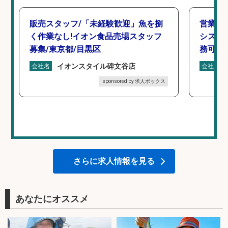
販売スタッフ/「未経験歓迎」魚を捌
営業事
く作業なし!イオン食品売場スタッフ
シスタ
募集/東京都/目黒区
務可/
イオンスタイル碑文谷店
会社名
会社名
sponsored by 求人ボックス
さらに求人情報を見る
あなたにオススメ