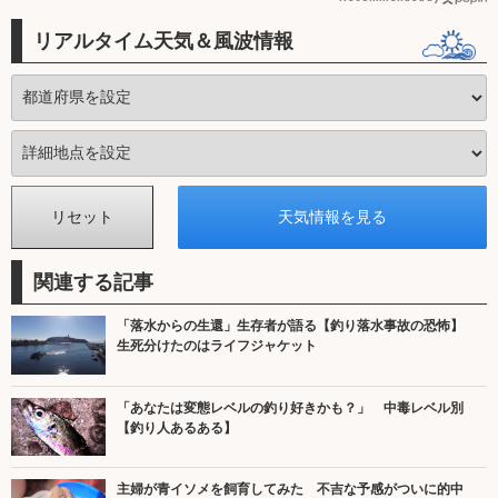
リアルタイム天気＆風波情報
関連する記事
「落水からの生還」生存者が語る【釣り落水事故の恐怖】
生死分けたのはライフジャケット
「あなたは変態レベルの釣り好きかも？」 中毒レベル別
【釣り人あるある】
主婦が青イソメを飼育してみた 不吉な予感がついに的中