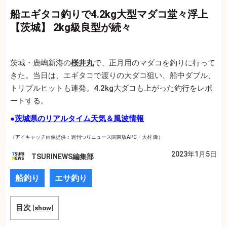
船エギタコ釣りで4.2kg大型マダコ堂々浮上
【茨城】 2kg級良型が続々
茨城・鹿嶋新港の
桜井丸
で、正月用のマダコを釣りに行って
きた。当日は、エギタコで渡りの大ダコ狙い、船中ダブル、
トリプルヒットも連発。4.2kg大ダコも上がった釣行をレポ
ートする。
●
茨城県のリアルタイム天気＆風波情報
（アイキャッチ画像提供：週刊つりニュース関東版APC・大村 隆）
2023年1月5日
TSURINEWS編集部
船釣り
エサ釣り
目次
[
show
]