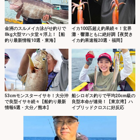
金洲のスルメイカ泳がせ釣りで
イカ100匹超え釣果続々！玄界
8kg大型マハタ堂々浮上！【船
灘・響灘ともに絶好調【夜焚き
釣り最新情報10選・東海】
イカ釣果速報20選・福岡】
53cmモンスターイサキ！大分沖
船シロギス釣りで平均20cm級の
で良型イサキ続々【船釣り最新
良型本命が連発！【東京湾】ハ
情報6選・大分／熊本】
イブリッドクロスに好反応