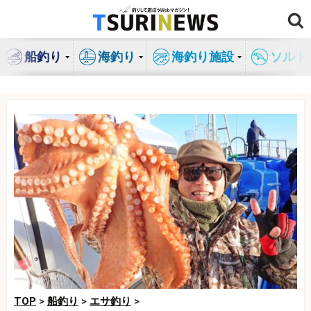
コ
ン
テ
船釣り
海釣り
海釣り施設
ソルト
ン
ツ
へ
ス
キ
ッ
プ
TOP
>
船釣り
>
エサ釣り
>