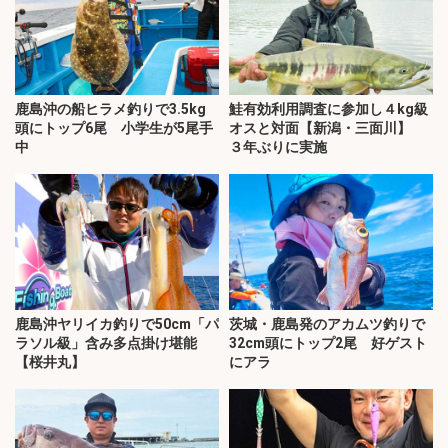
鹿島沖の船ヒラメ釣りで3.5kg
鮭有効利用調査に参加し４kg級
頭にトップ6尾 小学生が5尾手
オスと対面【新潟・三面川】
中
３年ぶりに実施
鹿島沖ヤリイカ釣りで50cm「パ
茨城・鹿島発のアカムツ釣りで
ラソル級」含み多点掛け堪能
32cm頭にトップ2尾 好ゲスト
【桜井丸】
にアラ