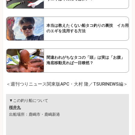
本当は教えたくない船タコ釣りの裏技 イカ用
のエギを流用する方法
間違われがちなタコの「頭」は実は「お腹」
海底移動見れば一目瞭然？
＜週刊つりニュース関東版APC・大村 隆／TSURINEWS編＞
▼この釣り船について
桜井丸
出船場所：鹿嶋市・鹿嶋新港