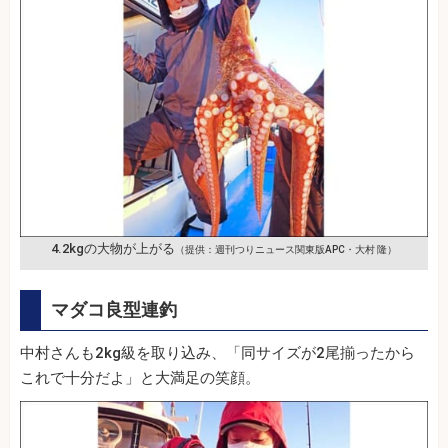
4.2kgの大物が上がる
（提供：週刊つりニュース関東版APC・大村 隆）
マダコ良型連釣
中村さんも2kg級を取り込み、「同サイズが2尾揃ったから
これで十分だよ」と大満足の笑顔。