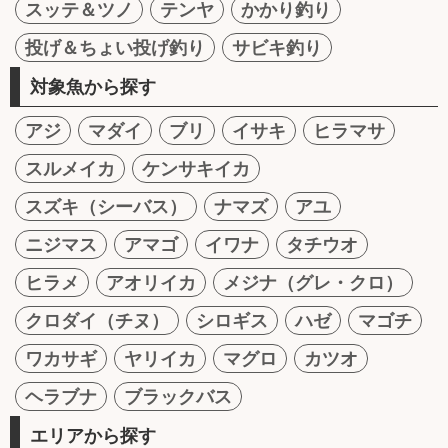
スッテ＆ツノ
テンヤ
かかり釣り
投げ＆ちょい投げ釣り
サビキ釣り
対象魚から探す
アジ
マダイ
ブリ
イサキ
ヒラマサ
スルメイカ
ケンサキイカ
スズキ（シーバス）
ナマズ
アユ
ニジマス
アマゴ
イワナ
タチウオ
ヒラメ
アオリイカ
メジナ（グレ・クロ）
クロダイ（チヌ）
シロギス
ハゼ
マゴチ
ワカサギ
ヤリイカ
マグロ
カツオ
ヘラブナ
ブラックバス
エリアから探す