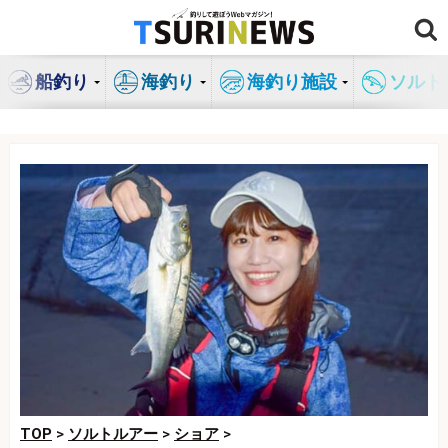
コ
ン
テ
船釣り
海釣り
海釣り施設
ソルト
ン
ツ
へ
ス
キ
ッ
プ
TOP
>
ソルトルアー
>
ショア
>