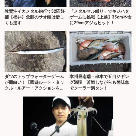
敦賀沖イカメタル釣行で32匹好
「メタルマル縛り」でキジハタ
捕【福井】念願のサオ頭は惜し
ゲームに挑戦【上越】35cm本命
くも逃す
に29cmアジもヒット！
ダツのトップウォーターゲーム
本州最南端・串本で五目ジギン
が面白い！【回遊ルート・タッ
グ満喫 苦戦しながらも美味魚
クル・ルアー・アクションを解
でクーラー満タン！
説】