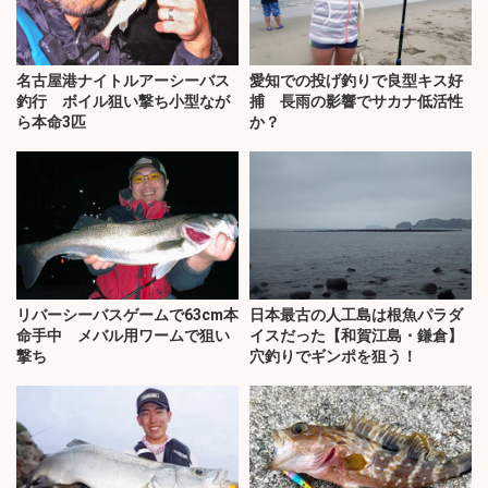
名古屋港ナイトルアーシーバス
愛知での投げ釣りで良型キス好
釣行 ボイル狙い撃ち小型なが
捕 長雨の影響でサカナ低活性
ら本命3匹
か？
リバーシーバスゲームで63cm本
日本最古の人工島は根魚パラダ
命手中 メバル用ワームで狙い
イスだった【和賀江島・鎌倉】
撃ち
穴釣りでギンポを狙う！