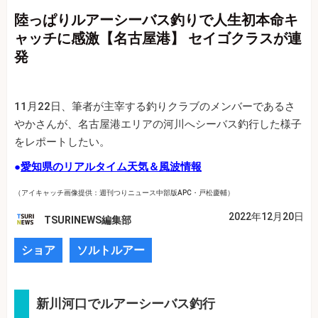
陸っぱりルアーシーバス釣りで人生初本命キ
ャッチに感激【名古屋港】 セイゴクラスが連
発
11月22日、筆者が主宰する釣りクラブのメンバーであるさ
やかさんが、名古屋港エリアの河川へシーバス釣行した様子
をレポートしたい。
●
愛知県のリアルタイム天気＆風波情報
（アイキャッチ画像提供：週刊つりニュース中部版APC・戸松慶輔）
2022年12月20日
TSURINEWS編集部
ショア
ソルトルアー
新川河口でルアーシーバス釣行