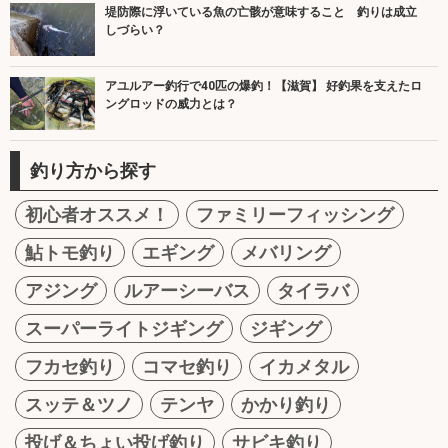
堤防際に浮いている魚の亡骸が意味すること 釣りは成立
しづらい？
アユルアー釣行で40匹の爆釣！【滋賀】 好釣果を支えたロ
ングロッドの威力とは？
釣り方から探す
初心者オススメ！
ファミリーフィッシング
鮎トモ釣り
エギング
メバリング
アジング
ルアーシーバス
タイラバ
スーパーライトジギング
ジギング
フカセ釣り
コマセ釣り
イカメタル
スッテ＆ツノ
テンヤ
かかり釣り
投げ＆ちょい投げ釣り
サビキ釣り