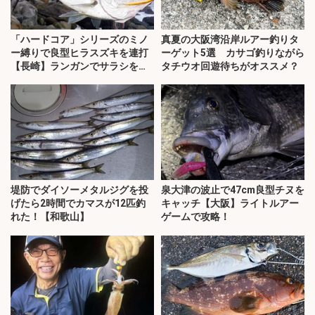
「ハードコア」シリーズのミノ
真夏の大阪湾沿岸ルアー釣りタ
ー縛りで良型ヒラスズキを連打
ーゲット5選 カサゴ釣りながら
【長崎】ランガンでサラシを攻
タチウオ回遊待ちがオススメ？
略！
堤防でダイソーメタルジグを投
泉大津の波止で47cm良型チヌを
げたら2時間でカマスが12匹釣
キャッチ【大阪】ライトルアー
れた！【和歌山】
ゲームで攻略！