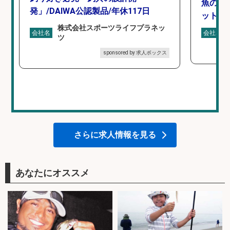
魚の「
発」/DAIWA公認製品/年休117日
ットを
株式会社スポーツライフプラネッ
会社名
会社名
ツ
sponsored by 求人ボックス
さらに求人情報を見る
あなたにオススメ