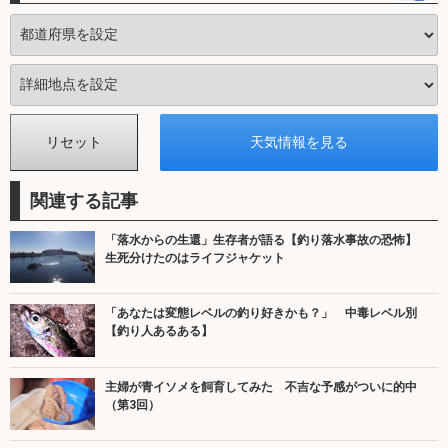
関連する記事
「落水からの生還」生存者が語る【釣り落水事故の恐怖】
生死分けたのはライフジャケット
「あなたは変態レベルの釣り好きかも？」 中毒レベル別
【釣り人あるある】
主婦が青イソメを飼育してみた 不吉な予感がついに的中
（第3回）