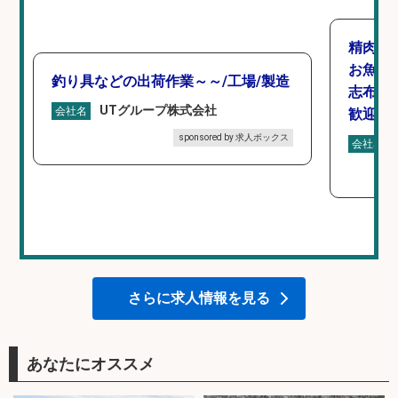
精肉・
お魚の
釣り具などの出荷作業～～/工場/製造
志布志市
UTグループ株式会社
会社名
歓迎×
sponsored by 求人ボックス
会社名
さらに求人情報を見る
あなたにオススメ