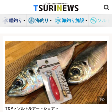
コ
ン
テ
船釣り
海釣り
海釣り施設
ソルト
ン
ツ
へ
ス
キ
ッ
プ
PR
TOP
>
ソルトルアー
>
ショア
>