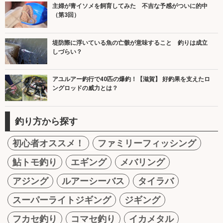
主婦が青イソメを飼育してみた 不吉な予感がついに的中
（第3回）
堤防際に浮いている魚の亡骸が意味すること 釣りは成立
しづらい？
アユルアー釣行で40匹の爆釣！【滋賀】 好釣果を支えたロ
ングロッドの威力とは？
釣り方から探す
初心者オススメ！
ファミリーフィッシング
鮎トモ釣り
エギング
メバリング
アジング
ルアーシーバス
タイラバ
スーパーライトジギング
ジギング
フカセ釣り
コマセ釣り
イカメタル