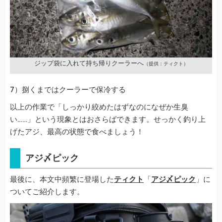
ジップ袋に入れて持ち帰りクーラーへ
（提供：ティクト）
7）捌くまではクーラーで保冷する
以上の作業で「しっかり絞めたはずなのになぜか生臭
い……」という現象とはおさらばできます。せっかく釣り上
げたアジ、最高の状態で食べましょう！
アジ〆ピック
最後に、本文中頻繁に登場した
ティクト
「
アジ〆ピック
」に
ついてご紹介します。