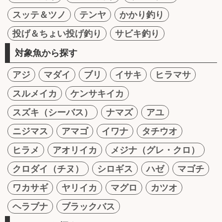
スッテ＆ツノ
テンヤ
かかり釣り
投げ＆ちょい投げ釣り
サビキ釣り
対象魚から探す
アジ
マダイ
ブリ
イサキ
ヒラマサ
スルメイカ
ケンサキイカ
スズキ（シーバス）
ナマズ
アユ
ニジマス
アマゴ
イワナ
タチウオ
ヒラメ
アオリイカ
メジナ（グレ・クロ）
クロダイ（チヌ）
シロギス
ハゼ
マゴチ
ワカサギ
ヤリイカ
マグロ
カツオ
ヘラブナ
ブラックバス