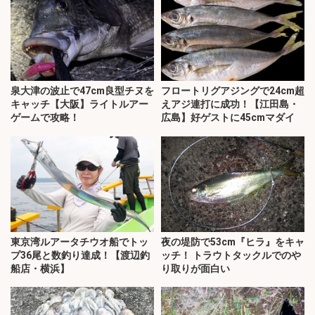
泉大津の波止で47cm良型チヌを
フロートリグアジングで24cm超
キャッチ【大阪】ライトルアー
えアジ連打に成功！【江田島・
ゲームで攻略！
広島】好ゲストに45cmマダイ
東京湾ルアータチウオ船でトッ
夜の堤防で53cm『ヒラ』をキャ
プ36尾と数釣り達成！【渡辺釣
ッチ！ トラウトタックルでのや
船店・横浜】
り取りが面白い