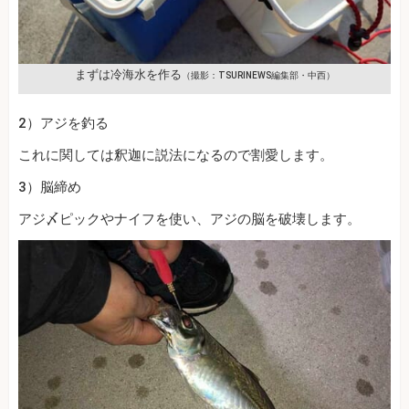
まずは冷海水を作る
（撮影：TSURINEWS編集部・中西）
2）アジを釣る
これに関しては釈迦に説法になるので割愛します。
3）脳締め
アジ〆ピックやナイフを使い、アジの脳を破壊します。