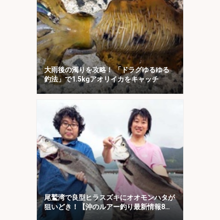
大雨後の濁りを攻略！ 「ドラグゆるゆる
釣法」で1.5kgアオリイカをキャッチ
尾鷲湾で良型ヒラスズキにオオモンハタが
狙いどき！【沖のルアー釣り最新情報8
選・三重】