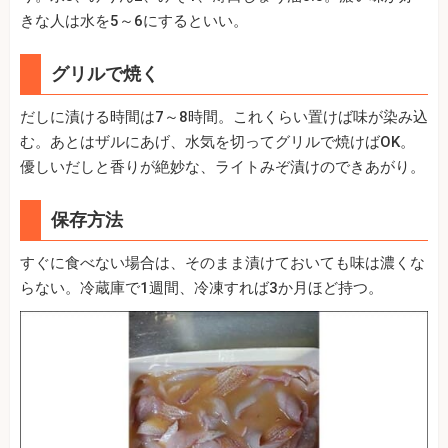
きな人は水を5～6にするといい。
グリルで焼く
だしに漬ける時間は7～8時間。これくらい置けば味が染み込
む。あとはザルにあげ、水気を切ってグリルで焼けばOK。
優しいだしと香りが絶妙な、ライトみぞ漬けのできあがり。
保存方法
すぐに食べない場合は、そのまま漬けておいても味は濃くな
らない。冷蔵庫で1週間、冷凍すれば3か月ほど持つ。