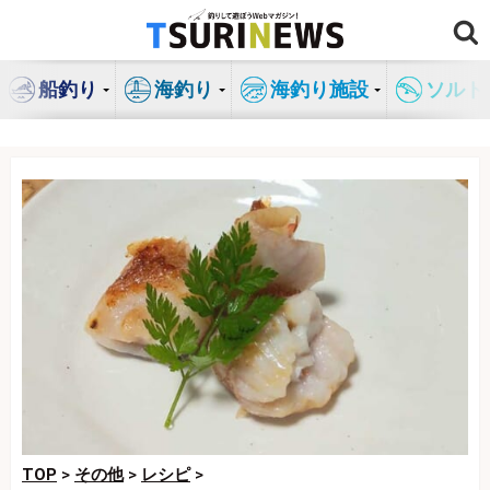
コ
ン
テ
船釣り
海釣り
海釣り施設
ソルト
ン
ツ
へ
ス
キ
ッ
プ
TOP
>
その他
>
レシピ
>