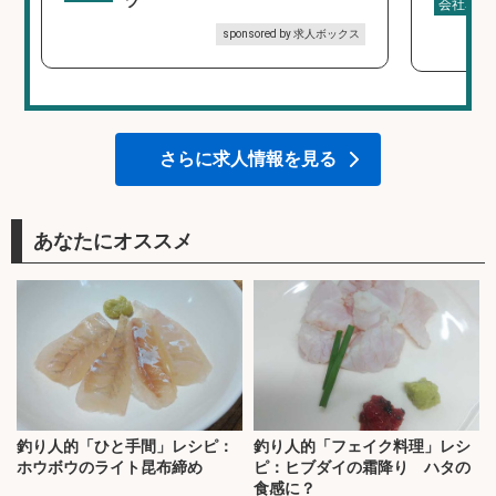
ツ
会社名
sponsored by 求人ボックス
さらに求人情報を見る
あなたにオススメ
釣り人的「ひと手間」レシピ：
釣り人的「フェイク料理」レシ
ホウボウのライト昆布締め
ピ：ヒブダイの霜降り ハタの
食感に？