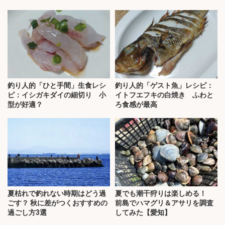
釣り人的「ひと手間」生食レシ
釣り人的「ゲスト魚」レシピ：
ピ：イシガキダイの細切り 小
イトフエフキの白焼き ふわと
型が好適？
ろ食感が最高
夏枯れで釣れない時期はどう過
夏でも潮干狩りは楽しめる！
ごす？ 秋に差がつくおすすめの
前島でハマグリ＆アサリを調査
過ごし方3選
してみた【愛知】