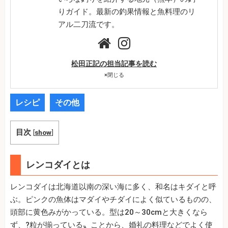
りガイド。最新の釣果情報と魚料理のリ
アル二刀流です。
松田正記の担当記事を読む
×
閉じる
レシピ
その他
目次
[
show
]
レンコダイとは
レンコダイは北海道以南の深い海に多く、和名はキダイと呼
ぶ。ピンクの魚体はマダイやチダイによく似ているものの、
頭部に黄色みがかっている。型は20～30cmと大きくなら
ず、?粒が揃っている〟ことから、婚礼の料理などでよく使