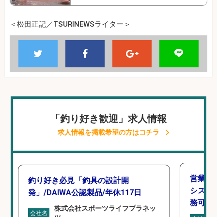
＜松田正記／TSURINEWSライター＞
「釣り好き歓迎」求人情報
求人情報を掲載希望の方はコチラ
営業事
釣り好き必見「釣具の設計開
シスタ
発」/DAIWA公認製品/年休117日
務可/
株式会社スポーツライフプラネッ
会社名