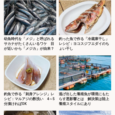
幼魚時代を「メジ」と呼ばれる
釣った魚で作る「冷蔵庫干し」
サカナがたくさんいるワケ 目
レシピ：ヨコスジフエダイのち
が近いから「メジカ」が由来？
ょい干し
釣魚で作る「刺身アレンジ」レ
逃げ出した養殖魚が環境にもた
シピ：マルアジの酢洗い 4～5
らす悪影響とは 解決策は陸上
分漬ければOK
養殖スタイルにあり