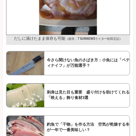
だしに漬けたまま保存も可能
（提供：TSURINEWSライター松田正記）
今さら聞けない魚のさばき方：小魚には「ペテ
ィナイフ」が万能選手？
刺身は見た目も重要 盛り付けを助けてくれる
「映える」飾り食材3選
釣魚で「干物」を作る方法 空気が乾燥する冬
が一年で一番美味しい？