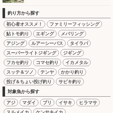
釣り方から探す
初心者オススメ！
ファミリーフィッシング
鮎トモ釣り
エギング
メバリング
アジング
ルアーシーバス
タイラバ
スーパーライトジギング
ジギング
フカセ釣り
コマセ釣り
イカメタル
スッテ＆ツノ
テンヤ
かかり釣り
投げ＆ちょい投げ釣り
サビキ釣り
対象魚から探す
アジ
マダイ
ブリ
イサキ
ヒラマサ
スルメイカ
ケンサキイカ