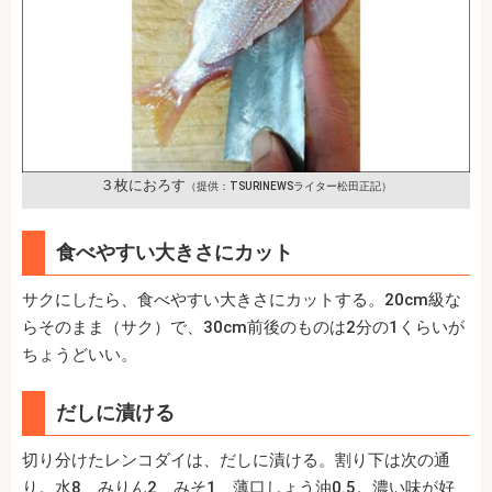
３枚におろす
（提供：TSURINEWSライター松田正記）
食べやすい大きさにカット
サクにしたら、食べやすい大きさにカットする。20cm級な
らそのまま（サク）で、30cm前後のものは2分の1くらいが
ちょうどいい。
だしに漬ける
切り分けたレンコダイは、だしに漬ける。割り下は次の通
り。水8、みりん2、みそ1、薄口しょう油0.5。濃い味が好