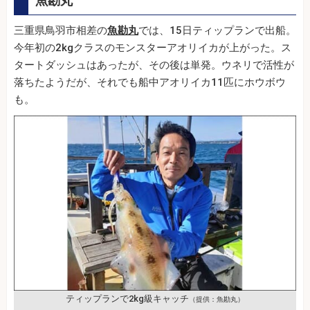
魚勘丸
三重県鳥羽市相差の
魚勘丸
では、15日ティップランで出船。
今年初の2kgクラスのモンスターアオリイカが上がった。ス
タートダッシュはあったが、その後は単発。ウネリで活性が
落ちたようだが、それでも船中アオリイカ11匹にホウボウ
も。
ティップランで2kg級キャッチ
（提供：魚勘丸）