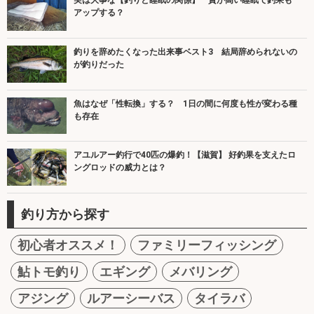
実は大事な【釣りと睡眠の関係】 質が高い睡眠で釣果も
アップする？
釣りを辞めたくなった出来事ベスト3 結局辞められないの
が釣りだった
魚はなぜ「性転換」する？ 1日の間に何度も性が変わる種
も存在
アユルアー釣行で40匹の爆釣！【滋賀】 好釣果を支えたロ
ングロッドの威力とは？
釣り方から探す
初心者オススメ！
ファミリーフィッシング
鮎トモ釣り
エギング
メバリング
アジング
ルアーシーバス
タイラバ