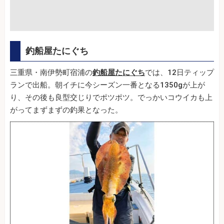
釣船屋たにぐち
三重県・南伊勢町宿浦の
釣船屋たにぐち
では、12日ティップ
ランで出船。朝イチに今シーズン一番となる1350gが上が
り、その後も良型交じりでポツポツ。でっかいコウイカも上
がってまずまずの釣果となった。