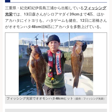
三重県・紀北町紀伊長島三浦から出船している
フィッシング
光栄
では、13日森さんがシロアマダイ39cmまで4匹、ほか
アカハタにイトヨリも。ハタゲームも健在。12日に岩橋さん
がオオモンハタ48cm頭6匹にアカハタを多数上げている。
フィッシング光栄でオオモンハタ48cmヒット
（提供：フィッシング光栄）