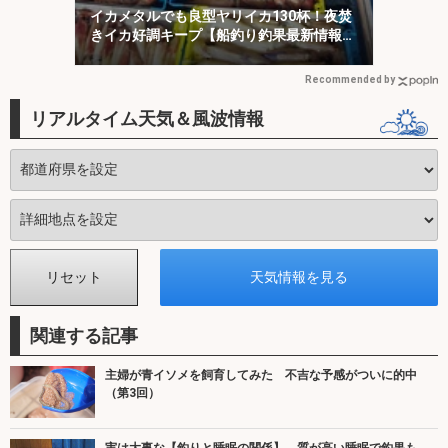
イカメタルでも良型ヤリイカ130杯！夜焚
きイカ好調キープ【船釣り釣果最新情報13
選・玄界灘】
Recommended by
リアルタイム天気＆風波情報
関連する記事
主婦が青イソメを飼育してみた 不吉な予感がついに的中
（第3回）