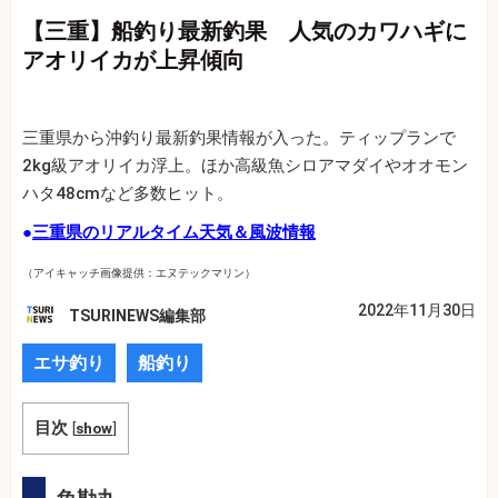
【三重】船釣り最新釣果 人気のカワハギに
アオリイカが上昇傾向
三重県から沖釣り最新釣果情報が入った。ティップランで
2kg級アオリイカ浮上。ほか高級魚シロアマダイやオオモン
ハタ48cmなど多数ヒット。
●
三重県のリアルタイム天気＆風波情報
（アイキャッチ画像提供：エヌテックマリン）
2022年11月30日
TSURINEWS編集部
エサ釣り
船釣り
目次
[
show
]