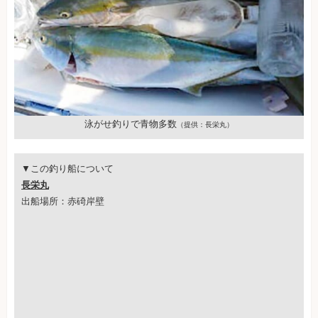
泳がせ釣りで青物多数
（提供：長栄丸）
▼この釣り船について
長栄丸
出船場所：赤碕岸壁