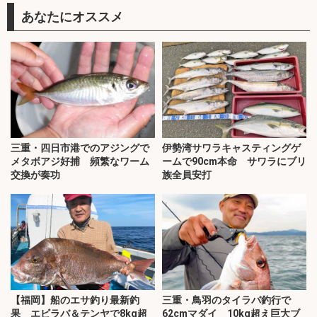
あなたにオススメ
三重・四日市港でのアジングで
伊勢湾サワラキャスティングゲ
メタボアジ好捕 頻繁なワーム
ームで90cm本命 サワラにブリ
交換が奏功
族全員安打
【福岡】船のエサ釣り最新釣
三重・鳥羽のタイラバ釣行で
果 エビラバ＆テンヤで8kg超
62cmマダイ 10kg超え巨大ブ