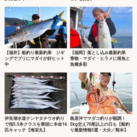
【福井】船釣り最新釣果 ジギ
【福岡】落とし込み最新釣果
ングでブリにマダイが好ヒット
青物・マダイ・ヒラメに根魚と
中
魚種多彩
伊良湖水道テンヤタチウオ釣り
島原沖でマダコ釣りが順調！
で指5.5本クラスを筆頭に本命16
5kg交え70尾以上の日も【船釣
匹キャッチ【海栄丸】
り最新情報5選・大分／熊本】