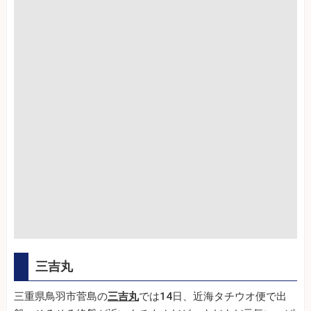
三吉丸
三重県鳥羽市菅島の
三吉丸
では14日、近海タチウオ便で出