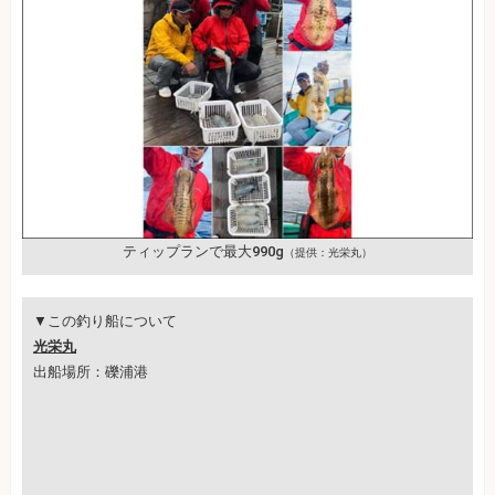
ティップランで最大990g
（提供：光栄丸）
▼この釣り船について
光栄丸
出船場所：礫浦港