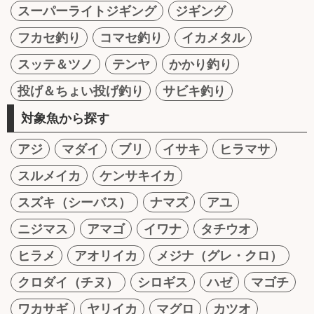
スーパーライトジギング
ジギング
フカセ釣り
コマセ釣り
イカメタル
スッテ＆ツノ
テンヤ
かかり釣り
投げ＆ちょい投げ釣り
サビキ釣り
対象魚から探す
アジ
マダイ
ブリ
イサキ
ヒラマサ
スルメイカ
ケンサキイカ
スズキ（シーバス）
ナマズ
アユ
ニジマス
アマゴ
イワナ
タチウオ
ヒラメ
アオリイカ
メジナ（グレ・クロ）
クロダイ（チヌ）
シロギス
ハゼ
マゴチ
ワカサギ
ヤリイカ
マグロ
カツオ