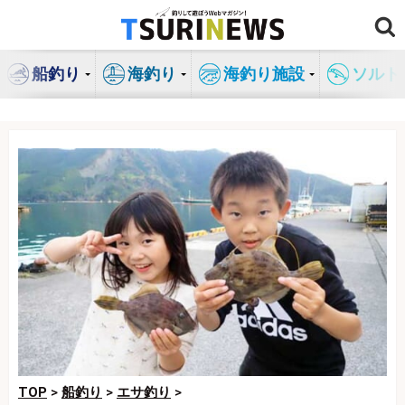
コ
ン
テ
船釣り
海釣り
海釣り施設
ソルト
ン
ツ
へ
ス
キ
ッ
プ
TOP
>
船釣り
>
エサ釣り
>