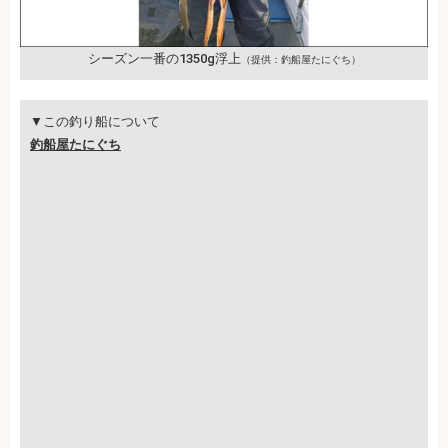
シーズン一番の1350g浮上
（提供：釣船屋たにぐち）
▼この釣り船について
釣船屋たにぐち