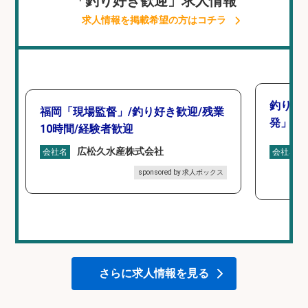
「釣り好き歓迎」求人情報
求人情報を掲載希望の方はコチラ
釣り好
福岡「現場監督」/釣り好き歓迎/残業
発」/D
10時間/経験者歓迎
広松久水産株式会社
会社名
会社名
sponsored by 求人ボックス
さらに求人情報を見る