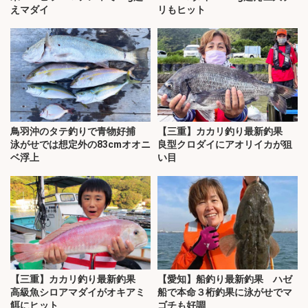
えマダイ
リもヒット
鳥羽沖のタテ釣りで青物好捕
【三重】カカリ釣り最新釣果
泳がせでは想定外の83cmオオニ
良型クロダイにアオリイカが狙
ベ浮上
い目
【三重】カカリ釣り最新釣果
【愛知】船釣り最新釣果 ハゼ
高級魚シロアマダイがオキアミ
船で本命３桁釣果に泳がせでマ
餌にヒット
ゴチも好調