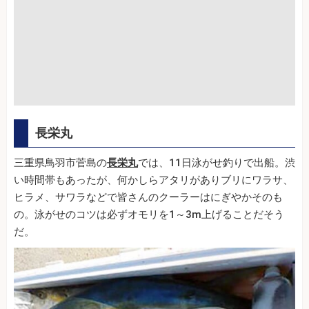
長栄丸
三重県鳥羽市菅島の
長栄丸
では、11日泳がせ釣りで出船。渋
い時間帯もあったが、何かしらアタリがありブリにワラサ、
ヒラメ、サワラなどで皆さんのクーラーはにぎやかそのも
の。泳がせのコツは必ずオモリを1～3m上げることだそう
だ。