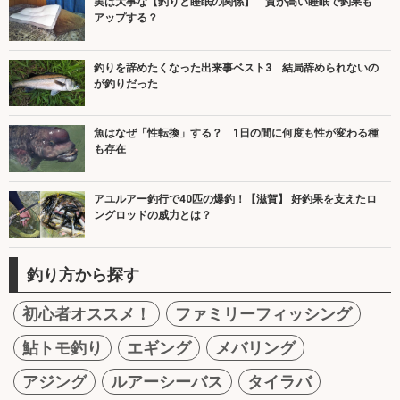
実は大事な【釣りと睡眠の関係】 質が高い睡眠で釣果も
アップする？
釣りを辞めたくなった出来事ベスト3 結局辞められないの
が釣りだった
魚はなぜ「性転換」する？ 1日の間に何度も性が変わる種
も存在
アユルアー釣行で40匹の爆釣！【滋賀】 好釣果を支えたロ
ングロッドの威力とは？
釣り方から探す
初心者オススメ！
ファミリーフィッシング
鮎トモ釣り
エギング
メバリング
アジング
ルアーシーバス
タイラバ