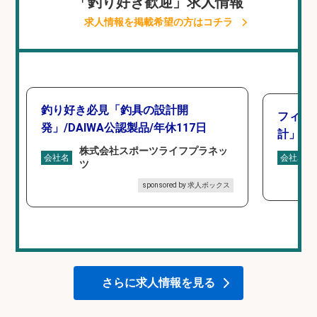
「釣り好き歓迎」求人情報
求人情報を掲載希望の方はコチラ
釣り好き必見「釣具の設計開
フィッ
発」/DAIWA公認製品/年休117日
計」
株式会社スポーツライフプラネッ
会社名
会社名
ツ
sponsored by 求人ボックス
さらに求人情報を見る