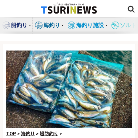
コ
ン
テ
船釣り
海釣り
海釣り施設
ソルト
ン
ツ
へ
ス
キ
ッ
プ
TOP
>
海釣り
>
堤防釣り
>