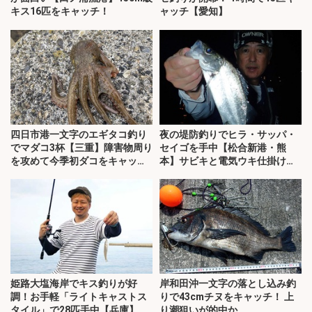
キス16匹をキャッチ！
ャッチ【愛知】
四日市港一文字のエギタコ釣り
夜の堤防釣りでヒラ・サッパ・
でマダコ3杯【三重】障害物周り
セイゴを手中【松合新港・熊
を攻めて今季初ダコをキャッ
本】サビキと電気ウキ仕掛けで
チ！
攻略
姫路大塩海岸でキス釣りが好
岸和田沖一文字の落とし込み釣
調！お手軽「ライトキャストス
りで43cmチヌをキャッチ！ 上
タイル」で28匹手中【兵庫】
り潮狙いが的中か