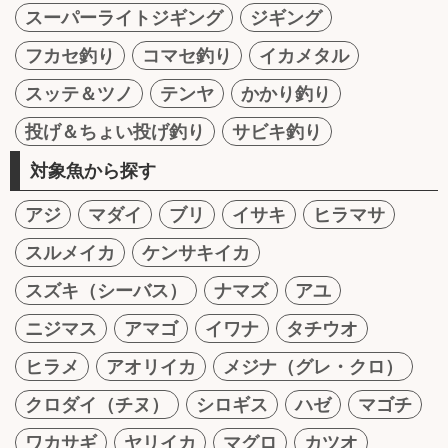
スーパーライトジギング
ジギング
フカセ釣り
コマセ釣り
イカメタル
スッテ＆ツノ
テンヤ
かかり釣り
投げ＆ちょい投げ釣り
サビキ釣り
対象魚から探す
アジ
マダイ
ブリ
イサキ
ヒラマサ
スルメイカ
ケンサキイカ
スズキ（シーバス）
ナマズ
アユ
ニジマス
アマゴ
イワナ
タチウオ
ヒラメ
アオリイカ
メジナ（グレ・クロ）
クロダイ（チヌ）
シロギス
ハゼ
マゴチ
ワカサギ
ヤリイカ
マグロ
カツオ