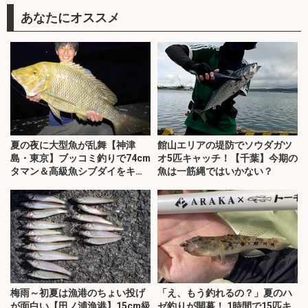
あなたにオススメ
夏の夜に大型魚が乱舞【神津
館山エリアの堤防でソウダガツ
島・東京】ブッコミ釣りで74cm
オ5匹キャッチ！【千葉】今期の
タマン＆高級魚シブダイをキャ
魚は一筋縄ではいかない？
ッチ！
梅雨～初夏は漁港のちょい投げ
「え、もう釣れるの？」夏のハ
が面白い【田ノ浦漁港】15cm級
ゼ釣りが開幕！ 1時間で15匹キ