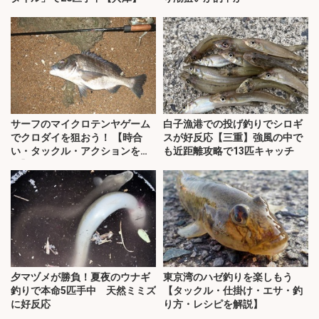
サーフのマイクロテンヤゲーム
白子漁港での投げ釣りでシロギ
でクロダイを狙おう！ 【時合
スが好反応【三重】強風の中で
い・タックル・アクションを解
も近距離攻略で13匹キャッチ
説】
夕マヅメが勝負！夏夜のウナギ
東京湾のハゼ釣りを楽しもう
釣りで本命5匹手中 天然ミミズ
【タックル・仕掛け・エサ・釣
に好反応
り方・レシピを解説】