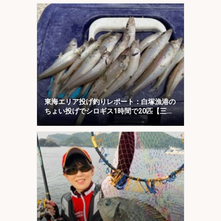
東海エリア投げ釣りレポート：白塚漁港の
ちょい投げでシロギス1時間で20匹【三
重】