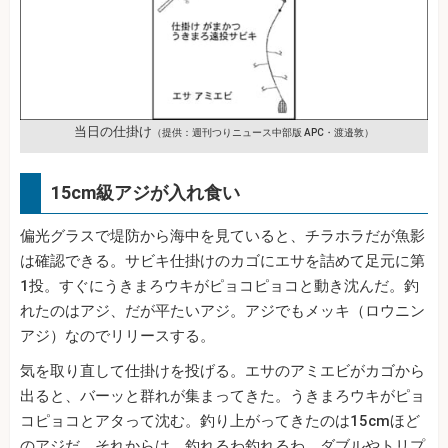
当日の仕掛け
（提供：週刊つりニュース中部版 APC・渡邉敦）
15cm級アジが入れ食い
偏光グラスで堤防から海中を見ていると、チラホラだが魚影
は確認できる。サビキ仕掛けのカゴにエサを詰めて足元に第
1投。すぐにうきまろウキがピョコピョコと動き沈んだ。釣
れたのはアジ、だが平たいアジ。アジでもメッキ（ロウニン
アジ）なのでリリースする。
気を取り直して仕掛けを投げる。エサのアミエビがカゴから
出ると、バーッと群れが集まってきた。うきまろウキがピョ
コピョコとアタって沈む。釣り上がってきたのは15cmほど
のアジだ。それからは、釣れるわ釣れるわ、ダブルやトリプ