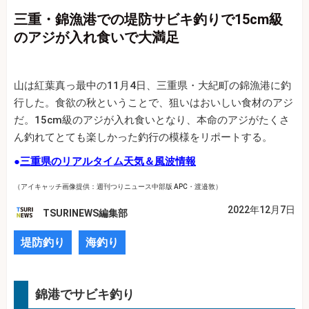
三重・錦漁港での堤防サビキ釣りで15cm級
のアジが入れ食いで大満足
山は紅葉真っ最中の11月4日、三重県・大紀町の錦漁港に釣
行した。食欲の秋ということで、狙いはおいしい食材のアジ
だ。15cm級のアジが入れ食いとなり、本命のアジがたくさ
ん釣れてとても楽しかった釣行の模様をリポートする。
●
三重県のリアルタイム天気＆風波情報
（アイキャッチ画像提供：週刊つりニュース中部版 APC・渡邉敦）
2022年12月7日
TSURINEWS編集部
堤防釣り
海釣り
錦港でサビキ釣り