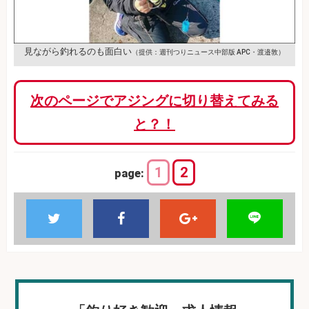
見ながら釣れるのも面白い
（提供：週刊つりニュース中部版 APC・渡邉敦）
次のページでアジングに切り替えてみる
と？！
1
2
page: