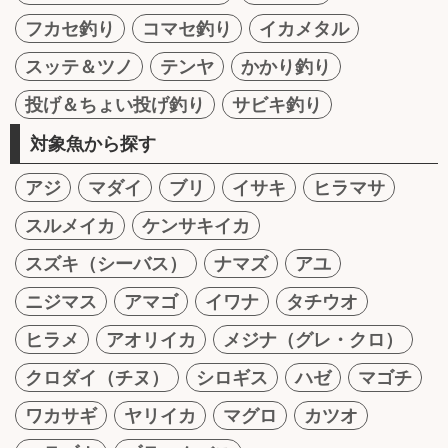
フカセ釣り
コマセ釣り
イカメタル
スッテ＆ツノ
テンヤ
かかり釣り
投げ＆ちょい投げ釣り
サビキ釣り
対象魚から探す
アジ
マダイ
ブリ
イサキ
ヒラマサ
スルメイカ
ケンサキイカ
スズキ（シーバス）
ナマズ
アユ
ニジマス
アマゴ
イワナ
タチウオ
ヒラメ
アオリイカ
メジナ（グレ・クロ）
クロダイ（チヌ）
シロギス
ハゼ
マゴチ
ワカサギ
ヤリイカ
マグロ
カツオ