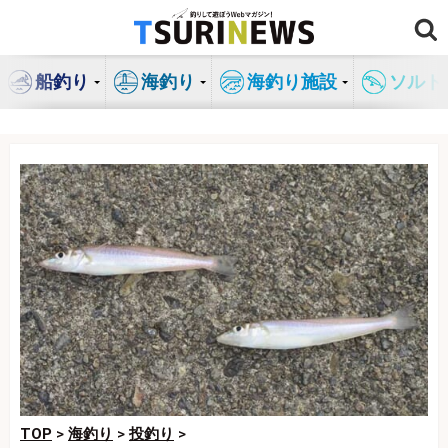
コ
ン
テ
船釣り
海釣り
海釣り施設
ソルト
ン
ツ
へ
ス
キ
ッ
プ
TOP
>
海釣り
>
投釣り
>