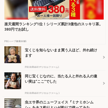
楽天週間ランキング1位！シリーズ累計3億包のスッキリ茶。
380円でお試し
PR(ハーブ健康本舗)
宝くじを知らないまま買う人ほど、外れ続け
ます
PR(合同会社デジタルファーム)
同じ宝くじなのに、当たる人と外れる人の違
い実は“ここ”でした
PR(合同会社デジタルファーム )
虫エサ界のニューフェイス『ミナミホンム
シ』をキス釣りとハゼ釣りで使ってみた