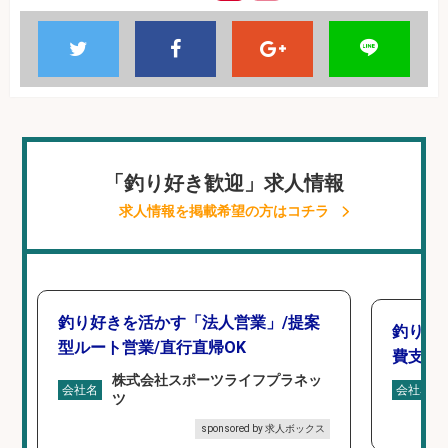
「釣り好き歓迎」求人情報
求人情報を掲載希望の方はコチラ
釣り好きを活かす「法人営業」/提案
釣り具
型ルート営業/直行直帰OK
費支給
株式会社スポーツライフプラネッ
会社名
会社名
ツ
sponsored by 求人ボックス