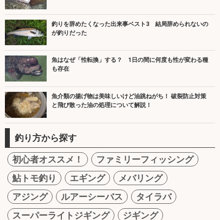
釣りを辞めたくなった出来事ベスト3 結局辞められないの
が釣りだった
魚はなぜ「性転換」する？ 1日の間に何度も性が変わる種
も存在
魚介類の揚げ物は美味しいけど油跳ねがち！ 破裂防止対策
と飛び散った油の処理について解説！
釣り方から探す
初心者オススメ！
ファミリーフィッシング
鮎トモ釣り
エギング
メバリング
アジング
ルアーシーバス
タイラバ
スーパーライトジギング
ジギング