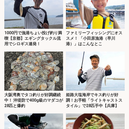
1000円で漁港ちょい投げ釣り満
ファミリーフィッシングにオス
喫【京都】エギングタックル流
スメ！ 「小田原漁港（早川
用でシロギス連発！
港）」はこんなとこ
大阪湾奥でタコ釣りが好調継続
姫路大塩海岸でキス釣りが好
中！ 沖堤防で400g級のマダコが
調！お手軽「ライトキャストス
28匹と爆釣
タイル」で28匹手中【兵庫】