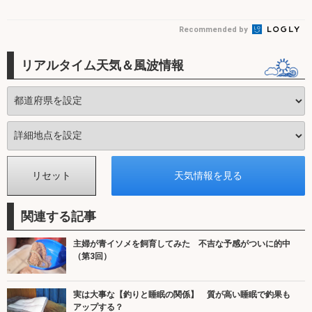
Recommended by
リアルタイム天気＆風波情報
関連する記事
主婦が青イソメを飼育してみた 不吉な予感がついに的中
（第3回）
実は大事な【釣りと睡眠の関係】 質が高い睡眠で釣果も
アップする？