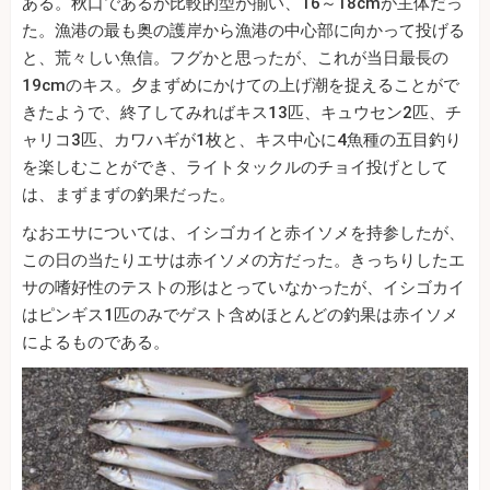
ある。秋口であるが比較的型が揃い、16～18cmが主体だっ
た。漁港の最も奥の護岸から漁港の中心部に向かって投げる
と、荒々しい魚信。フグかと思ったが、これが当日最長の
19cmのキス。夕まずめにかけての上げ潮を捉えることがで
きたようで、終了してみればキス13匹、キュウセン2匹、チ
ャリコ3匹、カワハギが1枚と、キス中心に4魚種の五目釣り
を楽しむことができ、ライトタックルのチョイ投げとして
は、まずまずの釣果だった。
なおエサについては、イシゴカイと赤イソメを持参したが、
この日の当たりエサは赤イソメの方だった。きっちりしたエ
サの嗜好性のテストの形はとっていなかったが、イシゴカイ
はピンギス1匹のみでゲスト含めほとんどの釣果は赤イソメ
によるものである。