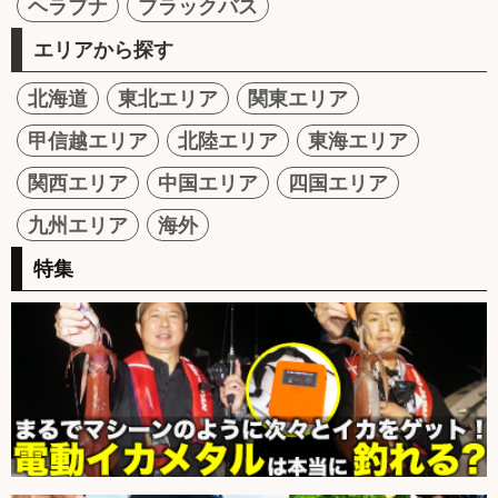
ヘラブナ
ブラックバス
エリアから探す
北海道
東北エリア
関東エリア
甲信越エリア
北陸エリア
東海エリア
関西エリア
中国エリア
四国エリア
九州エリア
海外
特集