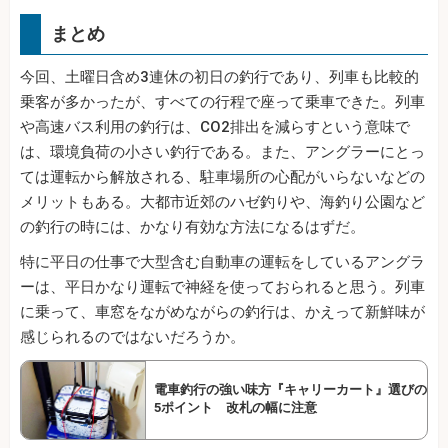
まとめ
今回、土曜日含め3連休の初日の釣行であり、列車も比較的
乗客が多かったが、すべての行程で座って乗車できた。列車
や高速バス利用の釣行は、CO2排出を減らすという意味で
は、環境負荷の小さい釣行である。また、アングラーにとっ
ては運転から解放される、駐車場所の心配がいらないなどの
メリットもある。大都市近郊のハゼ釣りや、海釣り公園など
の釣行の時には、かなり有効な方法になるはずだ。
特に平日の仕事で大型含む自動車の運転をしているアングラ
ーは、平日かなり運転で神経を使っておられると思う。列車
に乗って、車窓をながめながらの釣行は、かえって新鮮味が
感じられるのではないだろうか。
電車釣行の強い味方『キャリーカート』選びの
5ポイント 改札の幅に注意