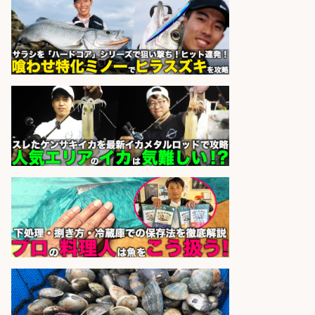
アシスタントのお仕事/残業なし/即
日勤務可/営業事務/軽作業
株式会社パソナ
会社名
sponsored by 求人ボックス
さらに求人情報を見る