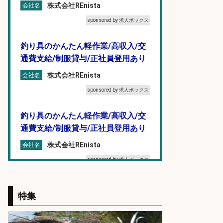
株式会社REnista
会社名
sponsored by 求人ボックス
釣り具のかんたん軽作業/高収入/交
通費支給/制服貸与/正社員登用あり
株式会社REnista
会社名
sponsored by 求人ボックス
釣り具のかんたん軽作業/高収入/交
通費支給/制服貸与/正社員登用あり
株式会社REnista
会社名
sponsored by 求人ボックス
精肉・青果・鮮魚販売/「志布志
特集
市」お魚のカットや商品の陳列業
務/「時給1,150円〜」/時間選べる×
未経験歓迎×残業少なめ/鹿児島県/