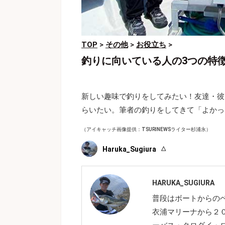
TOP
>
その他
>
お役立ち
>
釣りに向いている人の3つの特
新しい趣味で釣りをしてみたい！友達・彼
らいたい。筆者の釣りをしてきて「よかっ
（アイキャッチ画像提供：TSURINEWSライター杉浦永）
Haruka_Sugiura
HARUKA_SUGIURA
普段はボートからの
衣浦マリーナから２