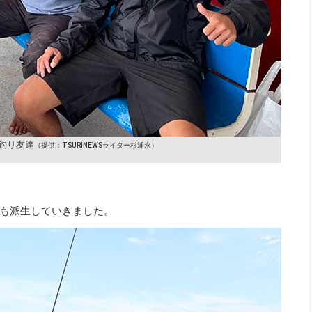
の釣り友達
（提供：TSURINEWSライター杉浦永）
も派生していきました。