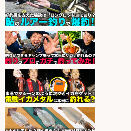
志布志市
株式会社ホットスタッフ鹿児島
会社名
sponsored by 求人ボックス
レジ打ち/日払いOK/おさかなの三枚
おろし/新潟県/小千谷市
株式会社G&G
会社名
sponsored by 求人ボックス
和食, 日本料理・懐石料理/店長・店
長候補/ライブ感が満載!魚の価値を
上げ、食とエンタメで地域を元気に!
店長候補募集
魚と肴 いとおかし 魚と肴 いとお
会社名
かし
sponsored by 求人ボックス