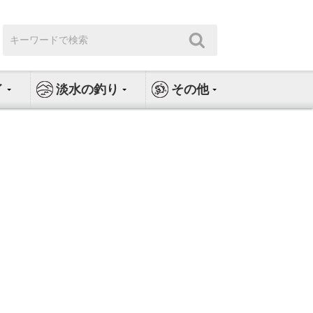
検
検
索:
索
イ
淡水の釣り
その他