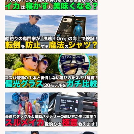
日払いOKで即日収入/製造スタッフ/
「堺市堺区」入社祝金10万円/堺市
堺区の工場で自転車部品や釣り具の
組立/日払いOK・未経験歓迎&土日
祝休みで年間休日126日/大阪府
パーソルファクトリーパートナ
会社名
ーズ株式会社
sponsored by 求人ボックス
倉庫での釣り用品の軽作業スタッ
フ/未経験歓迎/交通費支給/制服貸
与/正社員登用あり
株式会社REnista
会社名
sponsored by 求人ボックス
営業事務/釣り具メーカーでの営業