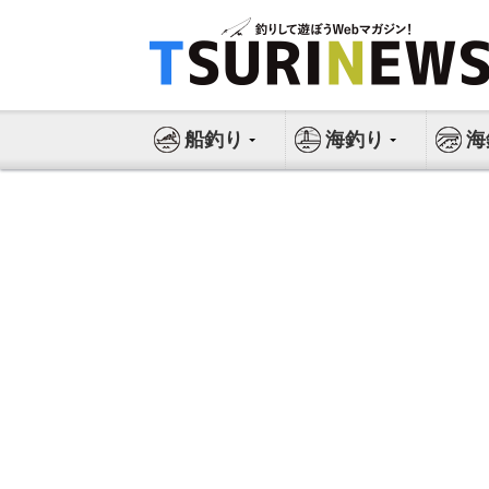
コ
ン
テ
ン
ツ
船釣り
海釣り
海
へ
ス
キ
ッ
プ