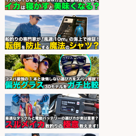
務/「時給1,150円〜」/時間選べる×
未経験歓迎×残業少なめ/鹿児島県/
志布志市
株式会社ホットスタッフ鹿児島
会社名
sponsored by 求人ボックス
日払いOKで即日収入/製造スタッフ/
「広島市佐伯区」お魚のパック詰め
や品出し業務/広島市佐伯区内/「時
給1,200円」日払い可/残業少なめ×
週4日〜OK×車通勤OK
株式会社ホットスタッフ五日市
会社名
sponsored by 求人ボックス
日払いOKで即日収入/製造スタッフ/
「広島市佐伯区」「時給1,200円」
広島市佐伯区周辺でお魚のパック詰