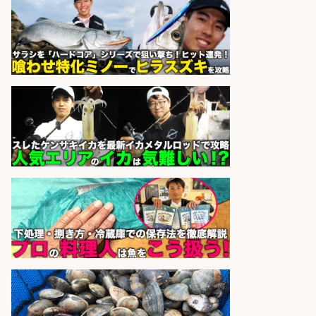
めや品出しスタッフ/週4日〜OK×車
通勤OK×未経験歓迎/広島県/広島市
佐伯区
株式会社ホットスタッフ五日市
会社名
sponsored by 求人ボックス
さらに求人情報を見る