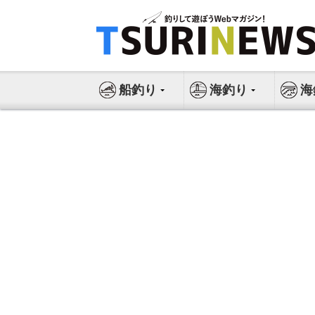
コ
ン
テ
ン
ツ
船釣り
海釣り
海
へ
ス
キ
ッ
プ