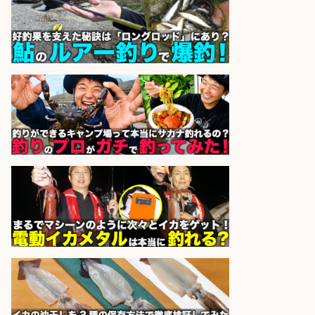
sponsored by 求人ボックス
フィッシング用品の「製品開発設
計」
メガバス株式会社
会社名
sponsored by 求人ボックス
営業事務/「大津市」釣り具メーカ
ーの物流事務・営業アシスタント/
小野駅徒歩6分/「時給1,300円」/大
型連休あり×残業なし×土日祝休み/
滋賀県
株式会社ホットスタッフ滋賀
会社名
sponsored by 求人ボックス
精肉・青果・鮮魚販売/「志布志
市」お魚のカットや商品の陳列業