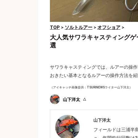
TOP
>
ソルトルアー
>
オフショア
>
大人気サワラキャスティングゲ
選
サワラキャスティングでは、ルアーの操作
おきたい基本となるルアーの操作方法を紹
（アイキャッチ画像提供：TSURINEWSライター山下洋太）
山下洋太
山下洋太
フィールドは三浦半
ュ。年間釣行回数は3