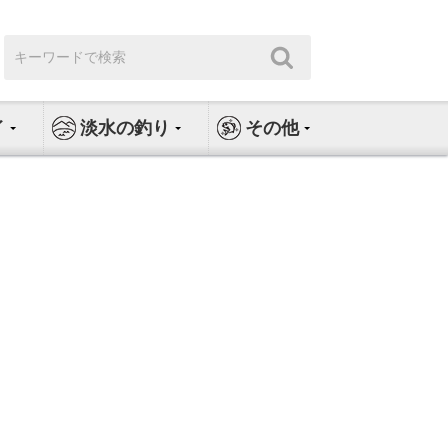
検
検
索:
索
イ
淡水の釣り
その他