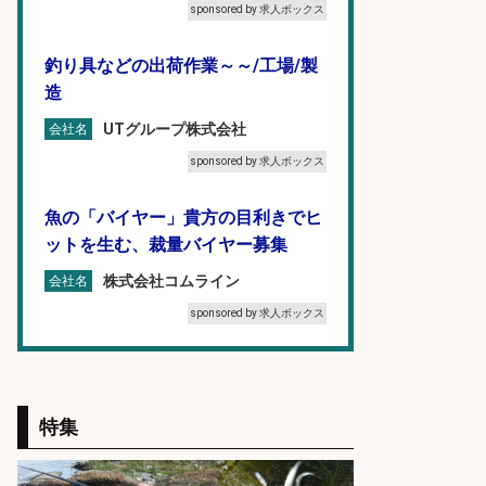
sponsored by 求人ボックス
釣り具などの出荷作業～～/工場/製
造
UTグループ株式会社
会社名
sponsored by 求人ボックス
魚の「バイヤー」貴方の目利きでヒ
ットを生む、裁量バイヤー募集
株式会社コムライン
会社名
sponsored by 求人ボックス
販売スタッフ/「未経験歓迎」魚を
捌く作業なし!イオン食品売場スタッ
フ募集/東京都/目黒区
特集
イオンスタイル碑文谷店
会社名