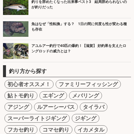
釣りを辞めたくなった出来事ベスト3 結局辞められないの
が釣りだった
魚はなぜ「性転換」する？ 1日の間に何度も性が変わる種
も存在
アユルアー釣行で40匹の爆釣！【滋賀】 好釣果を支えたロ
ングロッドの威力とは？
釣り方から探す
初心者オススメ！
ファミリーフィッシング
鮎トモ釣り
エギング
メバリング
アジング
ルアーシーバス
タイラバ
スーパーライトジギング
ジギング
フカセ釣り
コマセ釣り
イカメタル