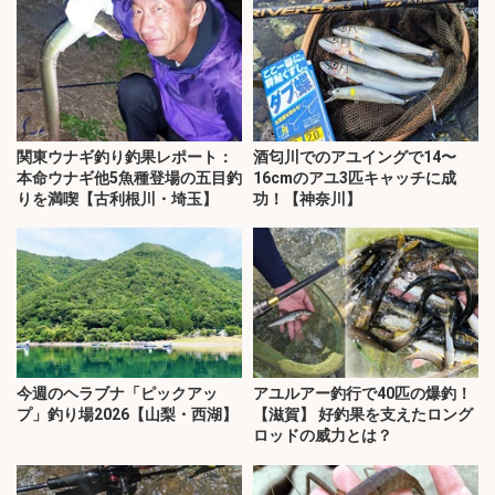
関東ウナギ釣り釣果レポート：
酒匂川でのアユイングで14〜
本命ウナギ他5魚種登場の五目釣
16cmのアユ3匹キャッチに成
りを満喫【古利根川・埼玉】
功！【神奈川】
今週のヘラブナ「ピックアッ
アユルアー釣行で40匹の爆釣！
プ」釣り場2026【山梨・西湖】
【滋賀】 好釣果を支えたロング
ロッドの威力とは？