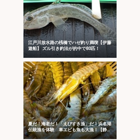
江戸川放水路の桟橋でハゼ釣り満喫【伊藤
遊船】 ズル引き釣法が的中で80匹！
夏だ！海老だ！「えびすき漁」だ！浜名湖
伝統漁を体験 車エビも魚も大漁！【静
岡】