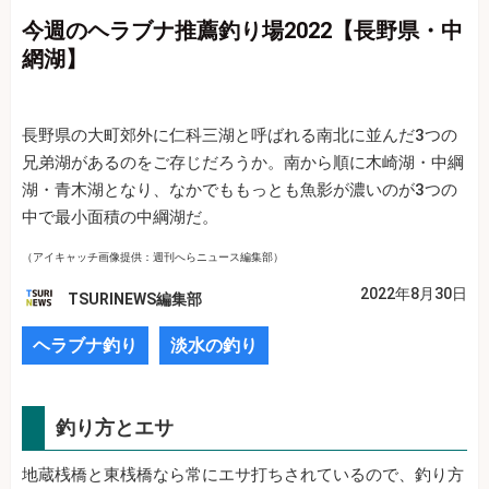
今週のヘラブナ推薦釣り場2022【長野県・中
網湖】
長野県の大町郊外に仁科三湖と呼ばれる南北に並んだ3つの
兄弟湖があるのをご存じだろうか。南から順に木崎湖・中綱
湖・青木湖となり、なかでももっとも魚影が濃いのが3つの
中で最小面積の中綱湖だ。
（アイキャッチ画像提供：週刊へらニュース編集部）
2022年8月30日
TSURINEWS編集部
ヘラブナ釣り
淡水の釣り
釣り方とエサ
地蔵桟橋と東桟橋なら常にエサ打ちされているので、釣り方