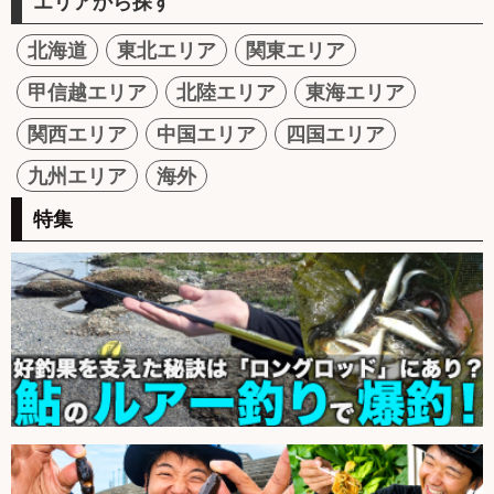
エリアから探す
北海道
東北エリア
関東エリア
甲信越エリア
北陸エリア
東海エリア
関西エリア
中国エリア
四国エリア
九州エリア
海外
特集