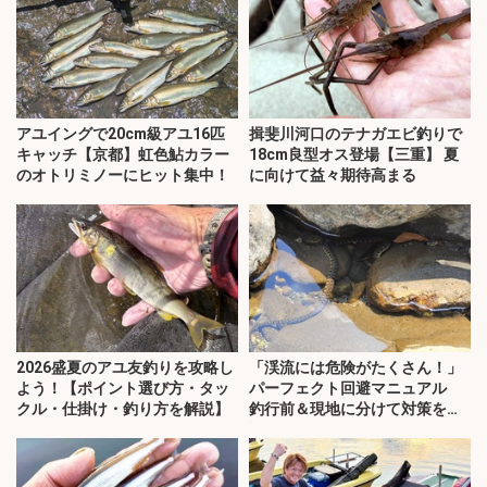
アユイングで20cm級アユ16匹
揖斐川河口のテナガエビ釣りで
キャッチ【京都】虹色鮎カラー
18cm良型オス登場【三重】 夏
のオトリミノーにヒット集中！
に向けて益々期待高まる
2026盛夏のアユ友釣りを攻略し
「渓流には危険がたくさん！」
よう！【ポイント選び方・タッ
パーフェクト回避マニュアル
クル・仕掛け・釣り方を解説】
釣行前＆現地に分けて対策を解
説