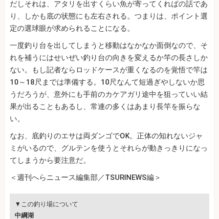
だしそれは、アタリを出すくらい魚が寄ってくればの話であ
り、しかも底の状態にも左右される。つまりは、ポイント選
定の選球眼が求められることになる。
一度釣り台を出してしまうと移動はなかなか面倒なので、そ
れを補うにはせいぜい釣り台の向きを変えるか竿の長さしか
ない。もし記者ならロッドケースが重くなるのを覚悟で竿は
10～18尺までは準備する。10尺なんて短過ぎやしないか思
うだろうが、意外にも手前のカケアガリ途中を狙っていい結
果が出ることもあるし、常連の多くはあまり長竿を振らな
い。
なお、底釣りのエサは両ダンゴでOK。正体の知れないジャ
ミがいるので、グルテンを使うとそれらが動きっきりになっ
てしまうから要注意だ。
＜週刊へらニュース編集部／TSURINEWS編＞
▼この釣り場について
中綱湖