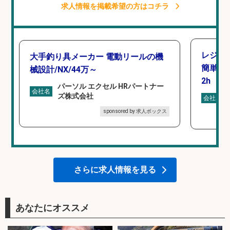
求人情報を掲載希望の方はコチラ
レジカ
大手釣り具メーカー 電動リールの機
簡単レ
械設計/NX/44万～
2h
パーソル エクセル HRパートナー
会社名
ズ株式会社
会社名
sponsored by 求人ボックス
さらに求人情報を見る
あなたにオススメ