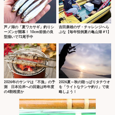
芦ノ湖の「夏ワカサギ」釣りシ
吉田康雄のザ・チャレンジへら
ーズンが開幕！ 10cm前後の良
ぶな【毎年恒例夏の亀山湖 #1】
型揃いで72尾手中
2026年のサンマは「不漁」の予
2026夏～秋の陸っぱりタチウオ
測 日本沿岸への回遊は昨年度
を「ライトなテンヤ釣り」で攻
の4割程度か
略しよう！