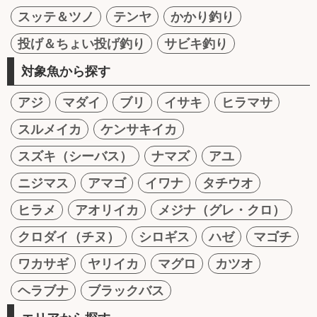
スッテ＆ツノ
テンヤ
かかり釣り
投げ＆ちょい投げ釣り
サビキ釣り
対象魚から探す
アジ
マダイ
ブリ
イサキ
ヒラマサ
スルメイカ
ケンサキイカ
スズキ（シーバス）
ナマズ
アユ
ニジマス
アマゴ
イワナ
タチウオ
ヒラメ
アオリイカ
メジナ（グレ・クロ）
クロダイ（チヌ）
シロギス
ハゼ
マゴチ
ワカサギ
ヤリイカ
マグロ
カツオ
ヘラブナ
ブラックバス