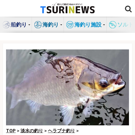
コ
ン
テ
船釣り
海釣り
海釣り施設
ソルト
ン
ツ
へ
ス
キ
ッ
プ
TOP
>
淡水の釣り
>
ヘラブナ釣り
>