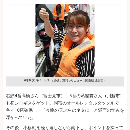
初キスキャッチ
（提供：週刊つりニュース関東版 編集部）
右舷4番高橋さん（富士見市）、5番の葛籠貫さん（川越市）
も初シロギスをゲット。同宿のオールレンタルタックルで
各々10尾確保し、「今晩の天ぷらのネタに」と満面の笑みを
浮かべていた。
その後、小移動を繰り返しながら南下し、ポイントを探って