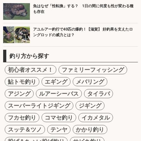
魚はなぜ「性転換」する？ 1日の間に何度も性が変わる種
も存在
アユルアー釣行で40匹の爆釣！【滋賀】 好釣果を支えたロ
ングロッドの威力とは？
釣り方から探す
初心者オススメ！
ファミリーフィッシング
鮎トモ釣り
エギング
メバリング
アジング
ルアーシーバス
タイラバ
スーパーライトジギング
ジギング
フカセ釣り
コマセ釣り
イカメタル
スッテ＆ツノ
テンヤ
かかり釣り