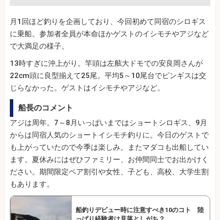
月1回ほど釣りを企画しており、今回初めて同宿のシロギス
に乗船。参加者全員が本命ほかゲストのイシモチやアジなど
で大満足の様子。
13時すぎに沖上がり。竿頭は左舷大ドモでの安良岡さんが
22cm頭に良型揃えて25尾。平均5～10尾台でピンギスは交
じらなかった。ゲストはイシモチやアジなど。
船長のコメント
アジは周年。7～8月いっぱいまではショートシロギス、9月
からは同宿人気のショートイシモチ釣りに。今日のゲストで
も上がっていたので今季は楽しみ。またマダコも出船してい
ます。夏休みにはぜひファミリー、お仲間同士でお出かけく
ださい。期間限定ペア割引や女性、子ども、高校、大学生割
もあります。
船釣りデビュー時に注意すべき10のコト 陸
っぱり経験者は見落としがち？