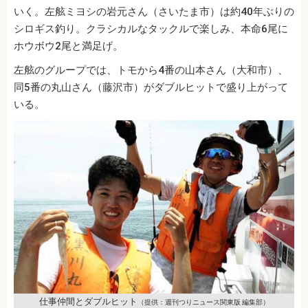
いく。左舷ミヨシの岩元さん（さいたま市）は約40年ぶりの
シロギス釣り。クラシカルなタックルで楽しみ、本命6尾に
ホウボウ2尾と満足げ。
左舷のグループでは、トモから4番の山本さん（大和市）、
同5番の丸山さん（藤沢市）がダブルヒットで盛り上がって
いる。
仕事仲間とダブルヒット
（提供：週刊つりニュース関東版 編集部）