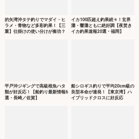
的矢湾沖タテ釣りでマダイ・ヒ
イカ100匹超え釣果続々！玄界
ラメ・青物など多彩釣果！【三
灘・響灘ともに絶好調【夜焚き
重】仕掛けの使い分けが奏功？
イカ釣果速報20選・福岡】
平戸沖ジギングで高級根魚ハタ
船シロギス釣りで平均20cm級の
類が好反応！【船釣り最新情報6
良型本命が連発！【東京湾】ハ
選・長崎／佐賀】
イブリッドクロスに好反応