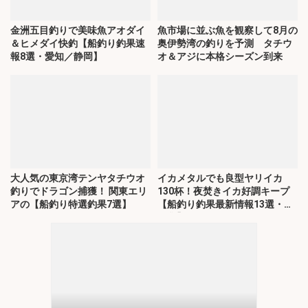
金洲五目釣りで美味魚アオダイ
魚市場に並ぶ魚を観察して8月の
＆ヒメダイ快釣【船釣り釣果速
奥伊勢湾の釣りを予測 タチウ
報8選・愛知／静岡】
オ＆アジに本格シーズン到来
大人気の東京湾テンヤタチウオ
イカメタルでも良型ヤリイカ
釣りでドラゴン捕獲！ 関東エリ
130杯！夜焚きイカ好調キープ
アの【船釣り特選釣果7選】
【船釣り釣果最新情報13選・玄
界灘】