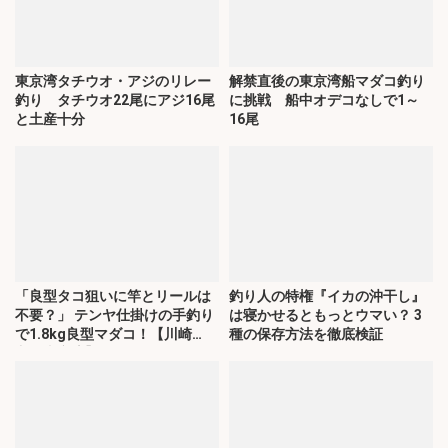
東京湾タチウオ・アジのリレー
解禁直後の東京湾船マダコ釣り
釣り タチウオ22尾にアジ16尾
に挑戦 船中オデコなしで1～
と土産十分
16尾
「良型タコ狙いに竿とリールは
釣り人の特権『イカの沖干し』
不要？」 テンヤ仕掛けの手釣り
は寝かせるともっとウマい？ 3
で1.8kg良型マダコ！【川崎
種の保存方法を徹底検証
丸・東京湾】