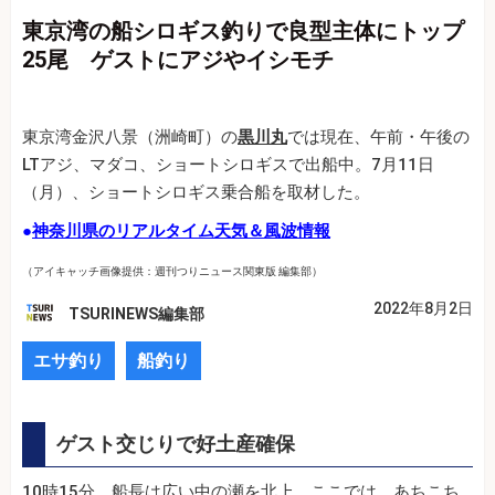
東京湾の船シロギス釣りで良型主体にトップ
25尾 ゲストにアジやイシモチ
東京湾金沢八景（洲崎町）の
黒川丸
では現在、午前・午後の
LTアジ、マダコ、ショートシロギスで出船中。7月11日
（月）、ショートシロギス乗合船を取材した。
●
神奈川県のリアルタイム天気＆風波情報
（アイキャッチ画像提供：週刊つりニュース関東版 編集部）
2022年8月2日
TSURINEWS編集部
エサ釣り
船釣り
ゲスト交じりで好土産確保
10時15分、船長は広い中の瀬を北上。ここでは、あちこち