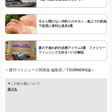
今さら聞けない沖釣りのキホン：船上での釣魚
下処理に便利な道具5選
夏の子連れ釣行必携アイテム6選 ファミリー
フィッシング大好きパパが解説
＜週刊つりニュース関東版 編集部／TSURINEWS編＞
▼この釣り船について
黒川丸