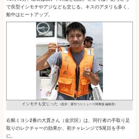
で良型イシモチやアジなども交じる。キスのアタリも多く、
船中はヒートアップ。
イシモチも交じった
（提供：週刊つりニュース関東版 編集部）
右舷ミヨシ2番の大貫さん（金沢区）は、同行者の手取り足
取りのレクチャーの効果か、初チャレンジで5尾目を手中
に。