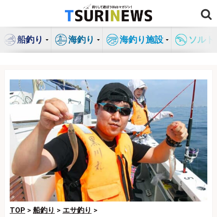
コ
ン
テ
船釣り
海釣り
海釣り施設
ソルト
ン
ツ
へ
ス
キ
ッ
プ
TOP
>
船釣り
>
エサ釣り
>