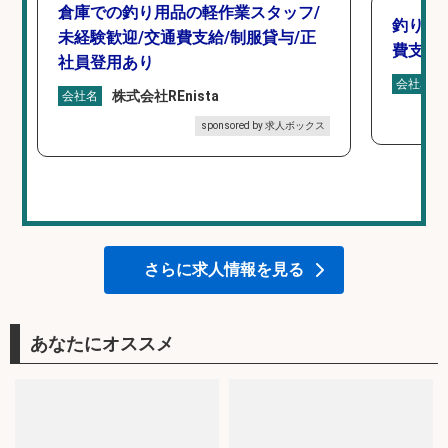
倉庫での釣り用品の軽作業スタッフ/
釣り具
未経験歓迎/交通費支給/制服貸与/正
費支給
社員登用あり
会社名
株式会社REnista
会社名
sponsored by 求人ボックス
さらに求人情報を見る
あなたにオススメ