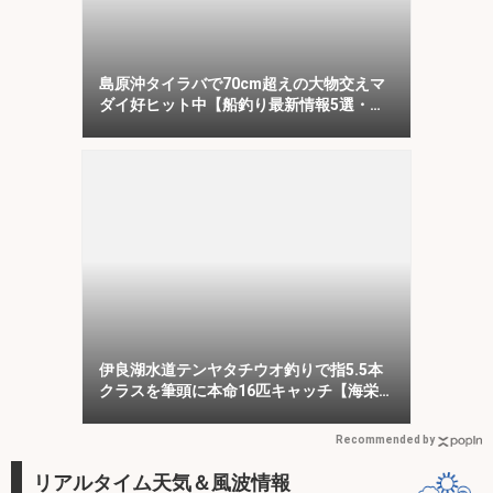
島原沖タイラバで70cm超えの大物交えマ
ダイ好ヒット中【船釣り最新情報5選・大
分／熊本】
伊良湖水道テンヤタチウオ釣りで指5.5本
クラスを筆頭に本命16匹キャッチ【海栄
丸】
Recommended by
リアルタイム天気＆風波情報