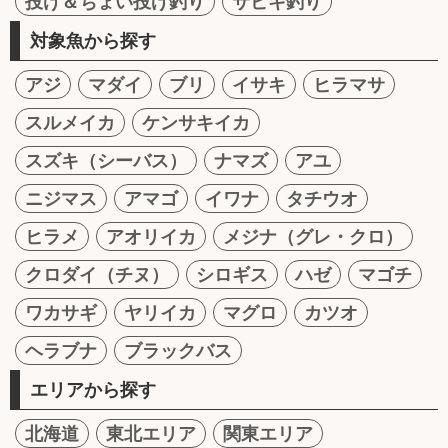
投げ＆ちょい投げ釣り
サビキ釣り
対象魚から探す
アジ
マダイ
ブリ
イサキ
ヒラマサ
スルメイカ
ケンサキイカ
スズキ（シーバス）
ナマズ
アユ
ニジマス
アマゴ
イワナ
タチウオ
ヒラメ
アオリイカ
メジナ（グレ・クロ）
クロダイ（チヌ）
シロギス
ハゼ
マゴチ
ワカサギ
ヤリイカ
マグロ
カツオ
ヘラブナ
ブラックバス
エリアから探す
北海道
東北エリア
関東エリア