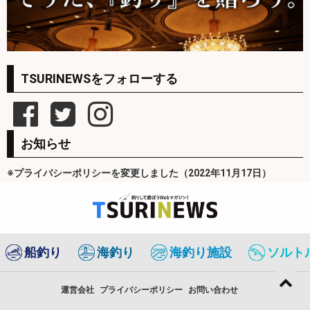
TSURINEWSをフォローする
お知らせ
※プライバシーポリシーを変更しました（2022年11月17日）
船釣り
海釣り
海釣り施設
ソルト
運営会社
プライバシーポリシー
お問い合わせ