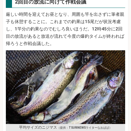
2回目の放流に向けて作戦会議
厳しい時間を迎えてお昼となり、周囲も竿を出さずに筆者親
子も休憩することに。これまでの釣果は15尾だが状況考慮
し、1竿分の釣果なのでむしろ良いほうだ。12時45分に2回
目の放流があると放送が流れて今度の爆釣タイムが終われば
帰ろうと作戦会議した。
平均サイズのニジマス
（提供：TSURINEWSライターなおぱぱ）