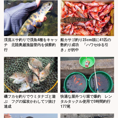
渓流エサ釣りで渓魚4種をキャッ
船カサゴ釣り25cm頭に41匹の
チ 北陸奥越漁協管内を偵察釣
数釣り成功 「ハワセゆる引
行
き」が的中
磯フカセ釣りでウミタナゴと遊
快適な屋外つり堀で爆釣 レン
ぶ フグの猛攻かわしてツ抜け
タルタックル使用で3時間釣行
達成
177尾