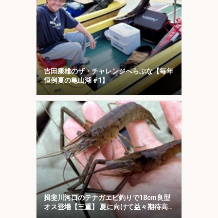
吉田康雄のザ・チャレンジへらぶな【毎年
恒例夏の亀山湖 #1】
揖斐川河口のテナガエビ釣りで18cm良型
オス登場【三重】 夏に向けて益々期待高
まる