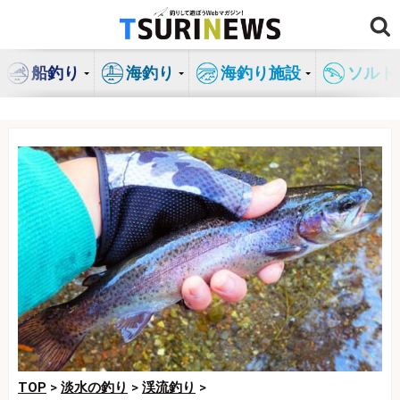
コ
ン
テ
船釣り
海釣り
海釣り施設
ソルト
ン
ツ
へ
ス
キ
ッ
プ
TOP
>
淡水の釣り
>
渓流釣り
>