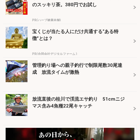
のスッキリ茶。380円でお試し
PR(ハーブ健康本舗)
宝くじが当たる人にだけ共通する“ある特
徴”とは？
PR(合同会社デジタルファーム )
管理釣り場への親子釣行で制限尾数30尾達
成 放流タイムが激熱
放流直後の桂川で渓流エサ釣り 51cmニジ
マス含み4魚種22尾キャッチ