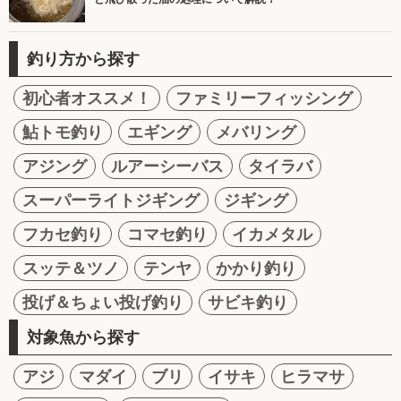
釣り方から探す
初心者オススメ！
ファミリーフィッシング
鮎トモ釣り
エギング
メバリング
アジング
ルアーシーバス
タイラバ
スーパーライトジギング
ジギング
フカセ釣り
コマセ釣り
イカメタル
スッテ＆ツノ
テンヤ
かかり釣り
投げ＆ちょい投げ釣り
サビキ釣り
対象魚から探す
アジ
マダイ
ブリ
イサキ
ヒラマサ