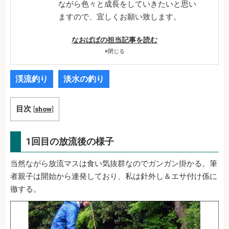
ながら色々と成長をしていきたいと思い
ますので、宜しくお願い致します。
なおぱぱの担当記事を読む
×
閉じる
渓流釣り
淡水の釣り
目次
[
show
]
1回目の放流後の様子
当然ながら放流マスは食い気抜群なのでガンガン掛かる。筆
者親子は開始から連発しており、私は針外し＆エサ付け係に
徹する。