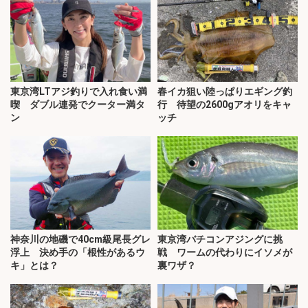
東京湾LTアジ釣りで入れ食い満
春イカ狙い陸っぱりエギング釣
喫 ダブル連発でクーター満タ
行 待望の2600gアオリをキャ
ン
ッチ
神奈川の地磯で40cm級尾長グレ
東京湾バチコンアジングに挑
浮上 決め手の「根性があるウ
戦 ワームの代わりにイソメが
キ」とは？
裏ワザ？