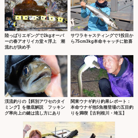
陸っぱりエギングで2kgオーバ
サワラキャスティングで1投目か
ーの春アオリイカ堂々浮上 潮
ら75cm3kg本命キャッチに歓喜
流れが決め手
渓流釣りの【餌別アワセのタイ
関東ウナギ釣り釣果レポート：
ミング】を徹底解説 フッキン
本命ウナギ他5魚種登場の五目釣
グ率向上の鍵は流し方にあり
りを満喫【古利根川・埼玉】