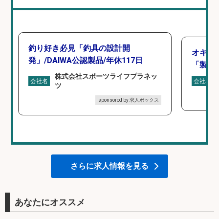
釣り好き必見「釣具の設計開
オキア
発」/DAIWA公認製品/年休117日
「製造
株式会社スポーツライフプラネッ
会社名
会社名
ツ
sponsored by 求人ボックス
さらに求人情報を見る
あなたにオススメ