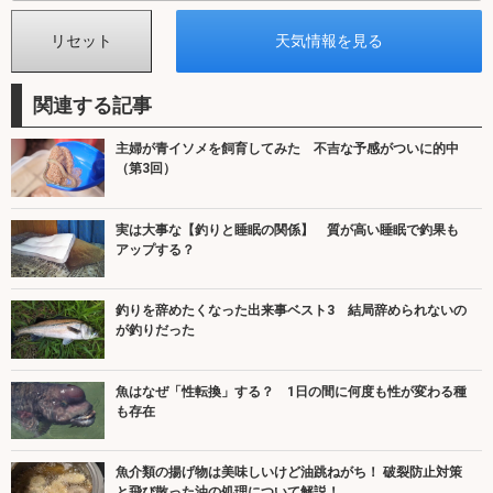
関連する記事
主婦が青イソメを飼育してみた 不吉な予感がついに的中
（第3回）
実は大事な【釣りと睡眠の関係】 質が高い睡眠で釣果も
アップする？
釣りを辞めたくなった出来事ベスト3 結局辞められないの
が釣りだった
魚はなぜ「性転換」する？ 1日の間に何度も性が変わる種
も存在
魚介類の揚げ物は美味しいけど油跳ねがち！ 破裂防止対策
と飛び散った油の処理について解説！