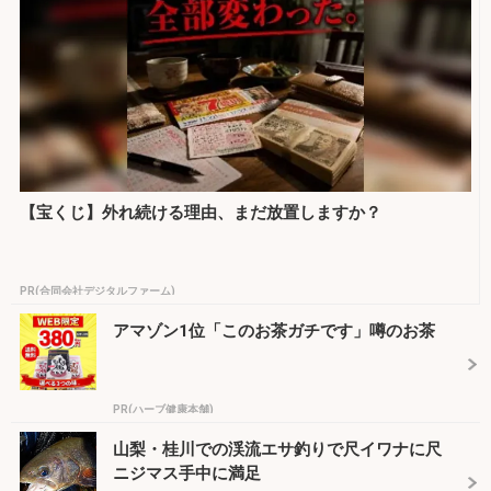
【宝くじ】外れ続ける理由、まだ放置しますか？
PR(合同会社デジタルファーム)
アマゾン1位「このお茶ガチです」噂のお茶
PR(ハーブ健康本舗)
山梨・桂川での渓流エサ釣りで尺イワナに尺
ニジマス手中に満足