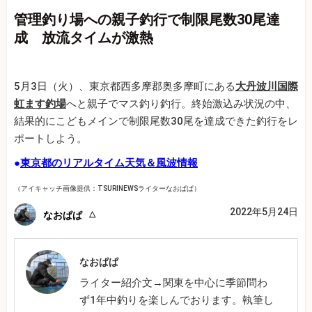
管理釣り場への親子釣行で制限尾数30尾達
成 放流タイムが激熱
5月3日（火）、東京都西多摩郡奥多摩町にある
大丹波川国際
虹ます釣場
へと親子でマス釣り釣行。終始激込み状況の中、
結果的にこどもメインで制限尾数30尾を達成できた釣行をレ
ポートしよう。
●
東京都のリアルタイム天気＆風波情報
（アイキャッチ画像提供：TSURINEWSライターなおぱぱ）
2022年5月24日
なおぱぱ
なおぱぱ
ライター紹介文→関東を中心に季節問わ
ず1年中釣りを楽しんでおります。執筆し