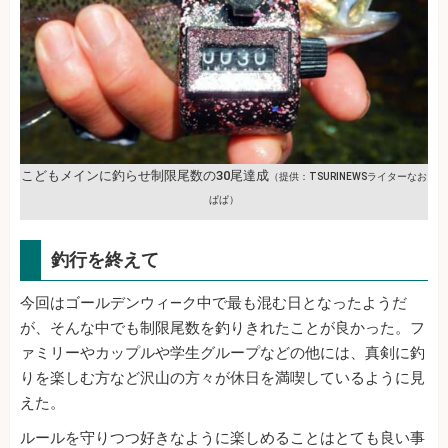
こどもメインに釣らせ制限尾数の30尾達成
（提供：TSURINEWSライターなお
ぱぱ）
釣行を終えて
今回はゴールデンウィ―ク中で最も混む日となったようだ
が、そんな中でも制限尾数を釣りきれたことが良かった。フ
ァミリーやカップルや学生グループなどの他には、真剣に釣
りを楽しむ方など沢山の方々が休日を満喫しているように見
えた。
ルールを守りつつ好きなように楽しめることはとても良い事