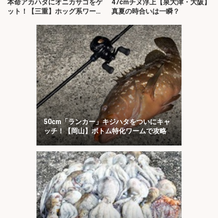
本命アカハタにオニカサゴをゲ
47cmチヌ浮上【泉大津・大阪】
ット！【三重】ホッグ系ワーム
真夏の時合いは一瞬？
にヒット
50cm「ランカー」キジハタをついにキャ
ッチ！【岡山】ボトム特化ワームで攻略