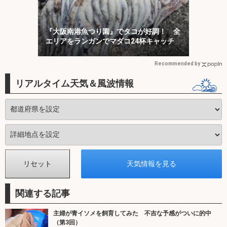
『大阪南港魚つり園』でタコが好調！ 全
エリアをランガンでマダコ24杯キャッチ
Recommended by
リアルタイム天気＆風波情報
関連する記事
主婦が青イソメを飼育してみた 不吉な予感がついに的中
（第3回）