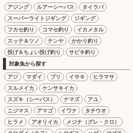
アジング
ルアーシーバス
タイラバ
スーパーライトジギング
ジギング
フカセ釣り
コマセ釣り
イカメタル
スッテ＆ツノ
テンヤ
かかり釣り
投げ＆ちょい投げ釣り
サビキ釣り
対象魚から探す
アジ
マダイ
ブリ
イサキ
ヒラマサ
スルメイカ
ケンサキイカ
スズキ（シーバス）
ナマズ
アユ
ニジマス
アマゴ
イワナ
タチウオ
ヒラメ
アオリイカ
メジナ（グレ・クロ）