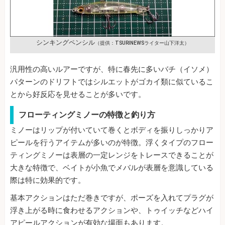
シンキングペンシル
（提供：TSURINEWSライター山下洋太）
汎用性の高いルアーですが、特に春先に多いバチ（イソメ）
パターンのドリフトではシルエットがゴカイ類に似ているこ
とから好反応を見せることが多いです。
フローティングミノーの特徴と釣り方
ミノーはリップが付いていて巻くとボディを振りしっかりア
ピールを行うアイテムが多いのが特徴。浮くタイプのフロー
ティングミノーは表層の一定レンジをトレースできることが
大きな特徴で、ベイトが小魚でメバルが表層を意識している
際は特に効果的です。
基本アクションはただ巻きですが、ポーズを入れてプラグが
浮き上がる時に食わせるアクションや、トゥイッチなどハイ
アピールアクションが有効な場面もあります。