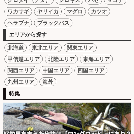
クロダイ（チヌ）
シロギス
ハゼ
マゴチ
ワカサギ
ヤリイカ
マグロ
カツオ
ヘラブナ
ブラックバス
エリアから探す
北海道
東北エリア
関東エリア
甲信越エリア
北陸エリア
東海エリア
関西エリア
中国エリア
四国エリア
九州エリア
海外
特集