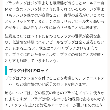
プラッキングはジグ単よりも飛距離が出ることや、ルアー自
体が一定のレンジを泳ぐように作られているため、ジグ単よ
りもレンジを保つのが容易なこと、良型の反応がいいことな
どがメリットです。また、ジグ単よりもアピール力が高いも
のが多く、高活性なメバルに反応させることが出来ます。
注意点としてはベイトに合わせたプラグの選択が必要な点
や、低活性な時期はハイアピールなプラグは全く反応しない
こともある……など、状況に合わせたプラグ選びが肝心で
す。プラグに向いたタックルや、プラグの種類ごとの特徴・
釣り方を解説していきましょう。
プラグ仕掛けのロッド
プラグはアクションを付けることを考慮して、ファーストテ
ーパーなど操作性のいい調子のロッドが向きます。
硬さについては、どの程度の重さのプラグをメインに使うか
によりますが、プラグは軽いものでも2g程度はあるものが多
く、Lクラス以上など対応ルアーウェイトが重いもののほう