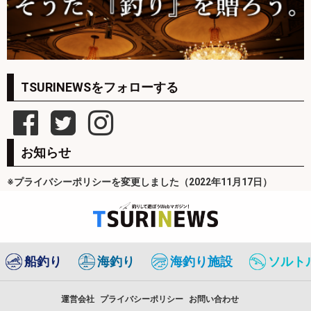
TSURINEWSをフォローする
お知らせ
※プライバシーポリシーを変更しました（2022年11月17日）
船釣り
海釣り
海釣り施設
ソルト
運営会社
プライバシーポリシー
お問い合わせ