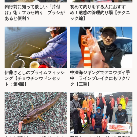
釣行前に知って欲しい「片付
初めて釣りをする人におすす
け」術：フカセ釣り ブラシが
め！魅惑の管理釣り場【テクニ
あると便利？
ック編】
伊藤さとしのプライムフィッシ
中深海ジギングでアコウダイ手
ング【チョウチンウドンセッ
中 ラインブレイクにもワクワ
ト：第4回】
ク【三重】