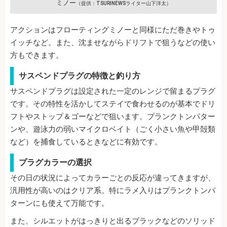
ミノー
（提供：TSURINEWSライター山下洋太）
アクションはフローティングミノーと同様にただ巻きやトゥ
イッチなど。また、沈ませながらドリフトで狙うなどの使い
方もできます。
サスペンドプラグの特徴と釣り方
サスペンドプラグは設定された一定のレンジで留まるプラグ
です。その特性を活かしてステイで食わせるのが基本でドリ
フトやストップ＆ゴーなどで狙います。プランクトンパター
ンや、遊泳力の弱いマイクロベイト（ごく小さい魚や甲殻類
など）を捕食しているときなどに有効です。
プラグカラーの選択
その日の状況によってカラーごとの反応が違ってきますが、
汎用性が高いのはクリア系。特にラメ入りはプランクトンパ
ターンにも使えて万能です。
また、シルエットがはっきりと出るブラックなどのソリッド