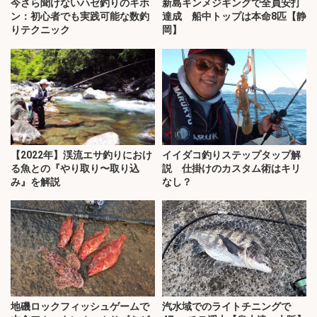
今さら聞けないハゼ釣りのキホ
新島キンメジギングで全員安打
ン：初心者でも実践可能な数釣
達成 船中トップは本命8匹【静
りテクニック
岡】
【2022年】渓流エサ釣りにおけ
イイダコ釣りステップタップ解
る魚との『やり取り〜取り込
説 仕掛けのカスタム術はキリ
み』を解説
なし？
地磯ロックフィッシュゲームで
汽水域でのライトチニングで