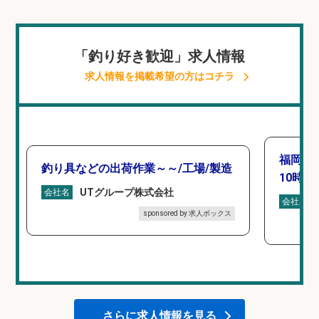
「釣り好き歓迎」求人情報
求人情報を掲載希望の方はコチラ
福岡「
釣り具などの出荷作業～～/工場/製造
10時間
UTグループ株式会社
会社名
会社名
sponsored by 求人ボックス
さらに求人情報を見る