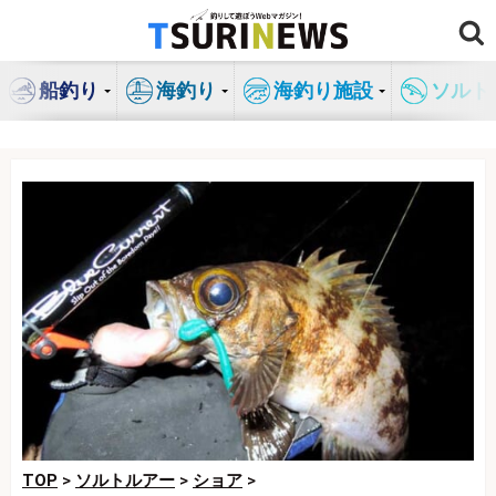
コ
ン
テ
船釣り
海釣り
海釣り施設
ソルト
ン
ツ
へ
ス
キ
ッ
プ
TOP
>
ソルトルアー
>
ショア
>