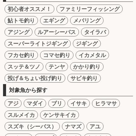
初心者オススメ！
ファミリーフィッシング
鮎トモ釣り
エギング
メバリング
アジング
ルアーシーバス
タイラバ
スーパーライトジギング
ジギング
フカセ釣り
コマセ釣り
イカメタル
スッテ＆ツノ
テンヤ
かかり釣り
投げ＆ちょい投げ釣り
サビキ釣り
対象魚から探す
アジ
マダイ
ブリ
イサキ
ヒラマサ
スルメイカ
ケンサキイカ
スズキ（シーバス）
ナマズ
アユ