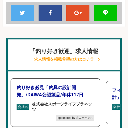
「釣り好き歓迎」求人情報
求人情報を掲載希望の方はコチラ
釣り好き必見「釣具の設計開
フィッ
発」/DAIWA公認製品/年休117日
計」
株式会社スポーツライフプラネッ
会社名
会社名
ツ
sponsored by 求人ボックス