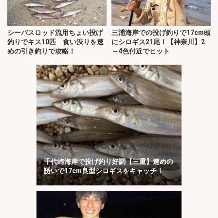
シーバスロッド流用ちょい投げ
三浦海岸での投げ釣りで17cm頭
釣りでキス10匹 食い渋りを速
にシロギス21尾！【神奈川】2
めの引き釣りで攻略！
～4色付近でヒット
千代崎海岸で投げ釣り好調【三重】速めの
誘いで17cm良型シロギスをキャッチ！