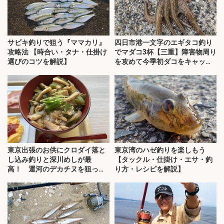
サビキ釣りで狙う『ママカリ』
四日市港一文字のエギタコ釣り
攻略法 【時合い・タナ・仕掛け
でマダコ3杯【三重】障害物周り
選びのコツを解説】
を攻めて今季初ダコをキャッ
チ！
東京出張のお供にクロダイ落と
東京湾のハゼ釣りを楽しもう
し込み釣りと深川めしが最
【タックル・仕掛け・エサ・釣
高！ 運河のデカチヌを狙って
り方・レシピを解説】
みた