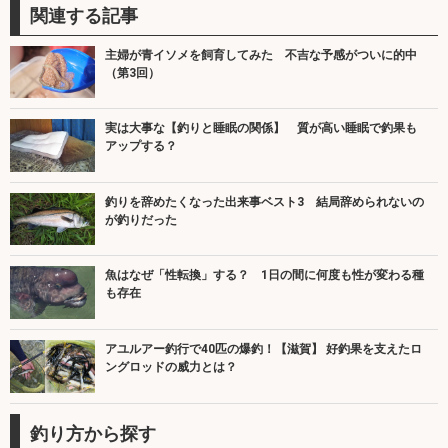
関連する記事
主婦が青イソメを飼育してみた 不吉な予感がついに的中
（第3回）
実は大事な【釣りと睡眠の関係】 質が高い睡眠で釣果も
アップする？
釣りを辞めたくなった出来事ベスト3 結局辞められないの
が釣りだった
魚はなぜ「性転換」する？ 1日の間に何度も性が変わる種
も存在
アユルアー釣行で40匹の爆釣！【滋賀】 好釣果を支えたロ
ングロッドの威力とは？
釣り方から探す