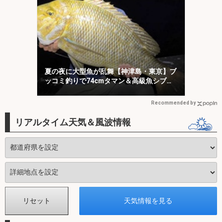
夏の夜に大型魚が乱舞【神津島・東京】ブ
ッコミ釣りで74cmタマン＆高級魚シブダ
イをキャッチ！
Recommended by
リアルタイム天気＆風波情報