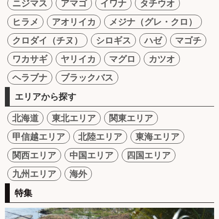
ニジマス
アマゴ
イワナ
タチウオ
ヒラメ
アオリイカ
メジナ（グレ・クロ）
クロダイ（チヌ）
シロギス
ハゼ
マゴチ
ワカサギ
ヤリイカ
マグロ
カツオ
ヘラブナ
ブラックバス
エリアから探す
北海道
東北エリア
関東エリア
甲信越エリア
北陸エリア
東海エリア
関西エリア
中国エリア
四国エリア
九州エリア
海外
特集