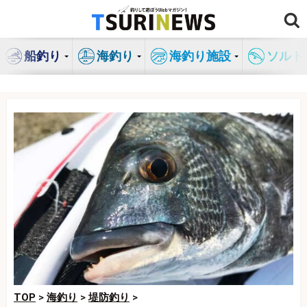
コ
ン
テ
船釣り
海釣り
海釣り施設
ソルト
ン
ツ
へ
ス
キ
ッ
プ
TOP
>
海釣り
>
堤防釣り
>