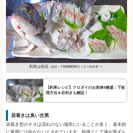
刺身は絶品
（提供：TSURINEWSライター杉本隼一）
【釣果レシピ】クロダイのお刺身4種盛：下処
理方法＆目利きも解説！
居着きは臭い次第
居着き型のチヌは流れのない場所にいることが多く、基本的
に食用には向かないとされています。特徴として体が黒ずん