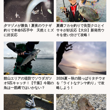
夕マヅメが勝負！夏夜のウナギ
夏磯フカセ釣りで良型クロとイ
釣りで本命5匹手中 天然ミミズ
サキが好反応【大分】新発売ウ
に好反応
キを使い分けて攻略！
館山エリアの堤防でソウダガツ
2026夏～秋の陸っぱりタチウオ
オ5匹キャッチ！【千葉】今期の
を「ライトなテンヤ釣り」で攻
魚は一筋縄ではいかない？
略しよう！