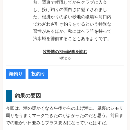
前、関東で就職してからクラブに入会
し、投げ釣りの面白さに魅了されまし
た。根掛かりの多い砂地の磯場や河口内
でわざわざ引き釣りをするという特異な
習性があるほか、秋にはヘラ竿を持って
汽水域を徘徊することもあるようです。
牧野博の担当記事を読む
×
閉じる
海釣り
投釣り
釣果の要因
今回は、潮の暖かくなる午後からの上げ潮に、風裏のシモリ
周りをうまくマークできたのがよかったのだと思う。前日ま
での暖かい日並みもプラス要因になっていたはずだ。