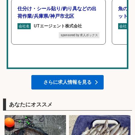
仕分け・シール貼り/釣り具などの出
魚の「
荷作業/兵庫県/神戸市北区
ットを
UTエージェント株式会社
会社名
会社名
sponsored by 求人ボックス
さらに求人情報を見る
あなたにオススメ