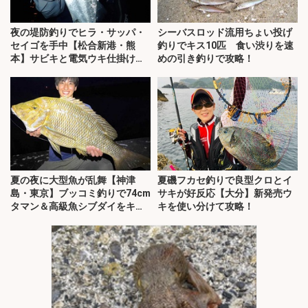
夜の堤防釣りでヒラ・サッパ・
シーバスロッド流用ちょい投げ
セイゴを手中【松合新港・熊
釣りでキス10匹 食い渋りを速
本】サビキと電気ウキ仕掛けで
めの引き釣りで攻略！
攻略
夏の夜に大型魚が乱舞【神津
夏磯フカセ釣りで良型クロとイ
島・東京】ブッコミ釣りで74cm
サキが好反応【大分】新発売ウ
タマン＆高級魚シブダイをキャ
キを使い分けて攻略！
ッチ！