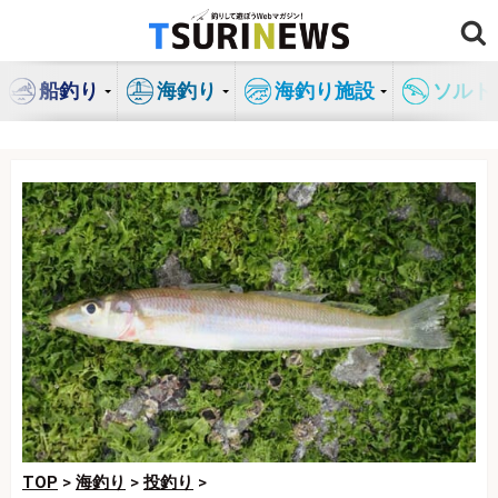
コ
ン
テ
船釣り
海釣り
海釣り施設
ソルト
ン
ツ
へ
ス
キ
ッ
プ
TOP
>
海釣り
>
投釣り
>