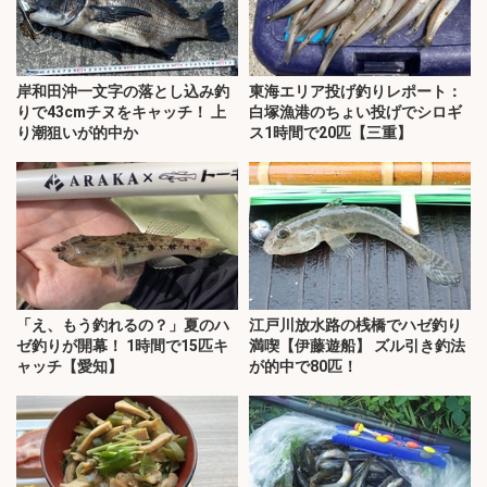
岸和田沖一文字の落とし込み釣
東海エリア投げ釣りレポート：
りで43cmチヌをキャッチ！ 上
白塚漁港のちょい投げでシロギ
り潮狙いが的中か
ス1時間で20匹【三重】
「え、もう釣れるの？」夏のハ
江戸川放水路の桟橋でハゼ釣り
ゼ釣りが開幕！ 1時間で15匹キ
満喫【伊藤遊船】 ズル引き釣法
ャッチ【愛知】
が的中で80匹！