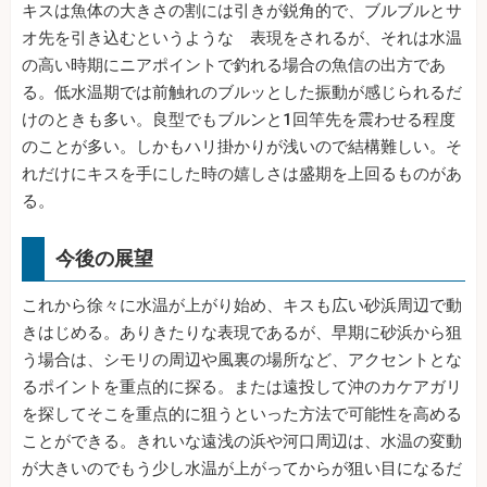
キスは魚体の大きさの割には引きが鋭角的で、ブルブルとサ
オ先を引き込むというような 表現をされるが、それは水温
の高い時期にニアポイントで釣れる場合の魚信の出方であ
る。低水温期では前触れのブルッとした振動が感じられるだ
けのときも多い。良型でもブルンと1回竿先を震わせる程度
のことが多い。しかもハリ掛かりが浅いので結構難しい。そ
れだけにキスを手にした時の嬉しさは盛期を上回るものがあ
る。
今後の展望
これから徐々に水温が上がり始め、キスも広い砂浜周辺で動
きはじめる。ありきたりな表現であるが、早期に砂浜から狙
う場合は、シモリの周辺や風裏の場所など、アクセントとな
るポイントを重点的に探る。または遠投して沖のカケアガリ
を探してそこを重点的に狙うといった方法で可能性を高める
ことができる。きれいな遠浅の浜や河口周辺は、水温の変動
が大きいのでもう少し水温が上がってからが狙い目になるだ