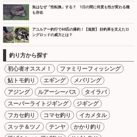
魚はなぜ「性転換」する？ 1日の間に何度も性が変わる種
も存在
アユルアー釣行で40匹の爆釣！【滋賀】 好釣果を支えたロ
ングロッドの威力とは？
釣り方から探す
初心者オススメ！
ファミリーフィッシング
鮎トモ釣り
エギング
メバリング
アジング
ルアーシーバス
タイラバ
スーパーライトジギング
ジギング
フカセ釣り
コマセ釣り
イカメタル
スッテ＆ツノ
テンヤ
かかり釣り