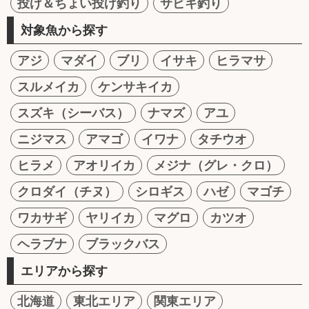
投げ＆ちょい投げ釣り
サビキ釣り
対象魚から探す
アジ
マダイ
ブリ
イサキ
ヒラマサ
スルメイカ
ケンサキイカ
スズキ（シーバス）
ナマズ
アユ
ニジマス
アマゴ
イワナ
タチウオ
ヒラメ
アオリイカ
メジナ（グレ・クロ）
クロダイ（チヌ）
シロギス
ハゼ
マゴチ
ワカサギ
ヤリイカ
マグロ
カツオ
ヘラブナ
ブラックバス
エリアから探す
北海道
東北エリア
関東エリア