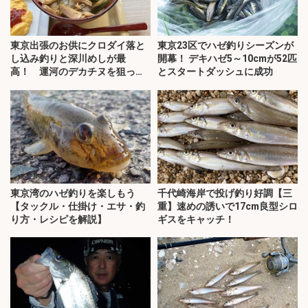
東京出張のお供にクロダイ落と
東京23区でハゼ釣りシーズンが
し込み釣りと深川めしが最
開幕！ デキハゼ5～10cmが52匹
高！ 運河のデカチヌを狙って
とスタートダッシュに成功
みた
東京湾のハゼ釣りを楽しもう
千代崎海岸で投げ釣り好調【三
【タックル・仕掛け・エサ・釣
重】速めの誘いで17cm良型シロ
り方・レシピを解説】
ギスをキャッチ！