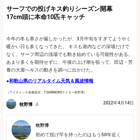
サーフでの投げキス釣りシーズン開幕
17cm頭に本命10匹キャッチ
今年の冬も寒さが厳しかったが、3月中旬をすぎてようやく
暖かい日も多くなってきた。 キスも港内などの深場だけで
なく、サーフ周辺の浅場でも動き始めている可能性がある。
あまり多くを期待せずに、午後の上げ潮を狙って、田辺・芳
養の大屋へキスの動きを調べに出かけた。
●
和歌山県のリアルタイム天気＆風波情報
（アイキャッチ画像提供：TSURINEWSライター牧野博）
2022年4月14日
牧野博
牧野博
初めて投げ竿を持ったのはもう50年近く