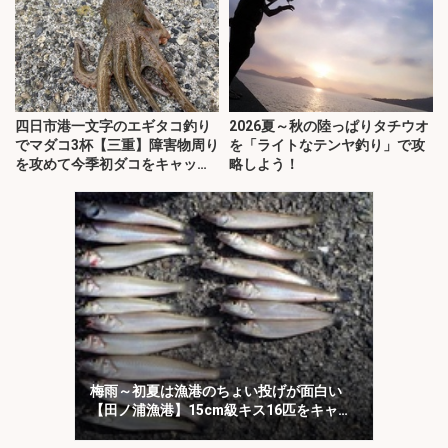
四日市港一文字のエギタコ釣り
2026夏～秋の陸っぱりタチウオ
でマダコ3杯【三重】障害物周り
を「ライトなテンヤ釣り」で攻
を攻めて今季初ダコをキャッ
略しよう！
チ！
梅雨～初夏は漁港のちょい投げが面白い
【田ノ浦漁港】15cm級キス16匹をキャッ
チ！