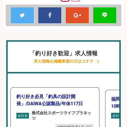
「釣り好き歓迎」求人情報
求人情報を掲載希望の方はコチラ
釣り好き必見「釣具の設計開
福岡「
発」/DAIWA公認製品/年休117日
10時間
株式会社スポーツライフプラネッ
会社名
会社名
ツ
sponsored by 求人ボックス