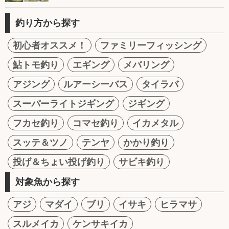
釣り方から探す
初心者オススメ！
ファミリーフィッシング
鮎トモ釣り
エギング
メバリング
アジング
ルアーシーバス
タイラバ
スーパーライトジギング
ジギング
フカセ釣り
コマセ釣り
イカメタル
スッテ＆ツノ
テンヤ
かかり釣り
投げ＆ちょい投げ釣り
サビキ釣り
対象魚から探す
アジ
マダイ
ブリ
イサキ
ヒラマサ
スルメイカ
ケンサキイカ