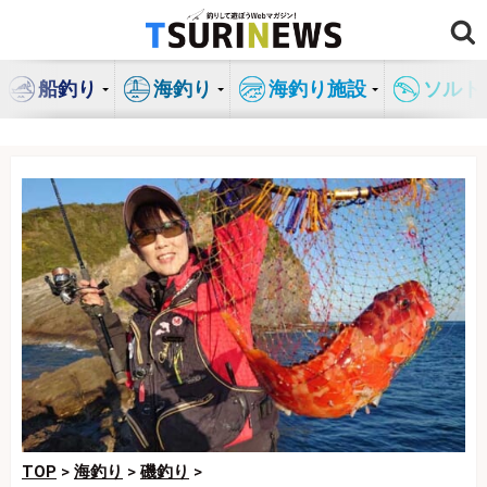
コ
ン
テ
船釣り
海釣り
海釣り施設
ソルト
ン
ツ
へ
ス
キ
ッ
プ
TOP
>
海釣り
>
磯釣り
>