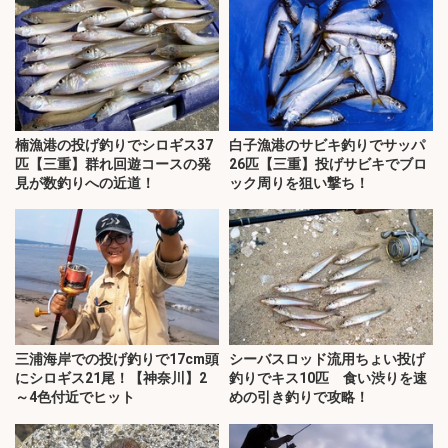
楠漁港の投げ釣りでシロギス37
白子漁港のサビキ釣りでサッパ
匹【三重】群れ回遊コースの発
26匹【三重】投げサビキでブロ
見が数釣りへの近道！
ック周りを狙い撃ち！
三浦海岸での投げ釣りで17cm頭
シーバスロッド流用ちょい投げ
にシロギス21尾！【神奈川】2
釣りでキス10匹 食い渋りを速
～4色付近でヒット
めの引き釣りで攻略！