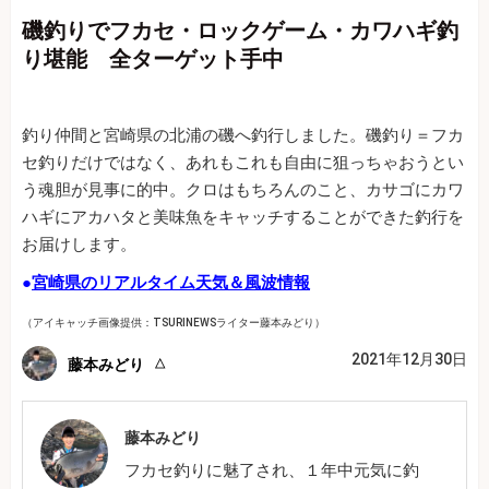
磯釣りでフカセ・ロックゲーム・カワハギ釣
り堪能 全ターゲット手中
釣り仲間と宮崎県の北浦の磯へ釣行しました。磯釣り＝フカ
セ釣りだけではなく、あれもこれも自由に狙っちゃおうとい
う魂胆が見事に的中。クロはもちろんのこと、カサゴにカワ
ハギにアカハタと美味魚をキャッチすることができた釣行を
お届けします。
●
宮崎県のリアルタイム天気＆風波情報
（アイキャッチ画像提供：TSURINEWSライター藤本みどり）
2021年12月30日
藤本みどり
藤本みどり
フカセ釣りに魅了され、１年中元気に釣