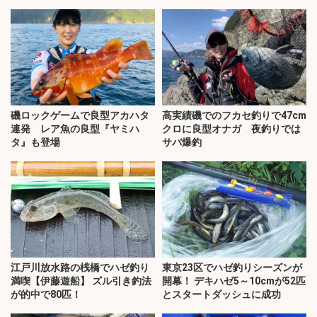
磯ロックゲームで良型アカハタ
高実績磯でのフカセ釣りで47cm
連発 レア魚の良型『ヤミハ
クロに良型オナガ 夜釣りでは
タ』も登場
サバ爆釣
江戸川放水路の桟橋でハゼ釣り
東京23区でハゼ釣りシーズンが
満喫【伊藤遊船】 ズル引き釣法
開幕！ デキハゼ5～10cmが52匹
が的中で80匹！
とスタートダッシュに成功