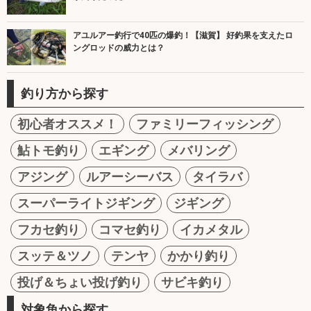
アユルアー釣行で40匹の爆釣！【滋賀】 好釣果を支えたロ
ングロッドの威力とは？
釣り方から探す
初心者オススメ！
ファミリーフィッシング
鮎トモ釣り
エギング
メバリング
アジング
ルアーシーバス
タイラバ
スーパーライトジギング
ジギング
フカセ釣り
コマセ釣り
イカメタル
スッテ＆ツノ
テンヤ
かかり釣り
投げ＆ちょい投げ釣り
サビキ釣り
対象魚から探す