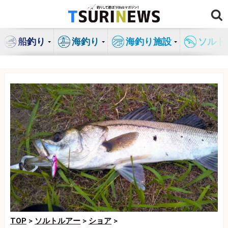
コ
ン
テ
船釣り
海釣り
海釣り施設
ソルト
ン
ツ
へ
ス
キ
ッ
プ
TOP
>
ソルトルアー
>
ショア
>