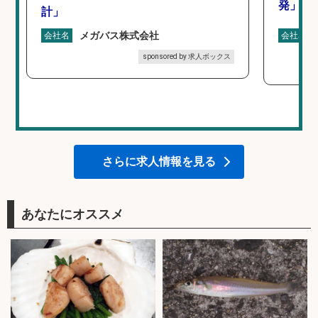
発」/D
計」
メガバス株式会社
会社名
会社名
sponsored by 求人ボックス
さらに求人情報を見る
あなたにオススメ