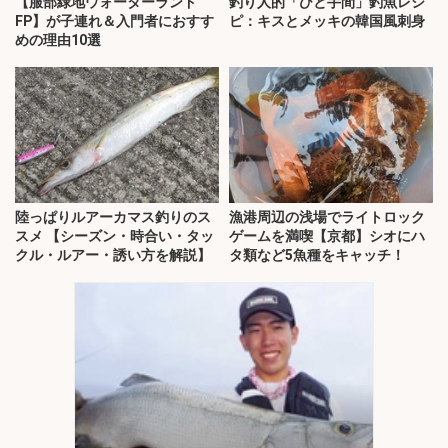
【服部緑地ウォーターランド
釣り人的「ひと手間」釣魚レシ
FP】が子連れ＆入門者におすす
ピ：キスとメッキの韓国風刺身
めの理由10選
陸っぱりルアーカマス釣りのス
漁港周辺の浅場でライトロック
スメ 【シーズン・時合い・タッ
ゲームを満喫【京都】シオにハ
クル・ルアー・誘い方を解説】
タ類など5魚種をキャッチ！