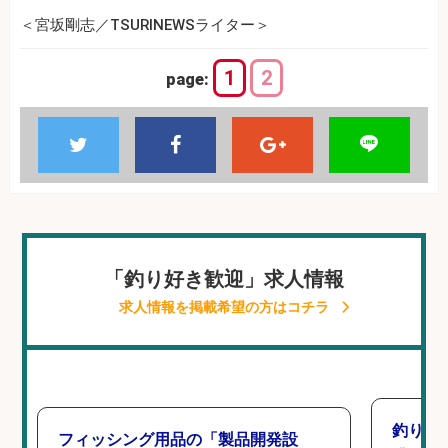
＜宮坂剛志／TSURINEWSライター＞
1
2
page:
「釣り好き歓迎」求人情報
求人情報を掲載希望の方はコチラ
釣り好
フィッシング用品の「製品開発設