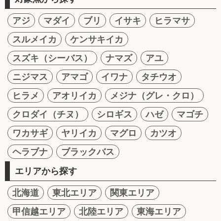
アジ
マダイ
ブリ
イサキ
ヒラマサ
スルメイカ
ケンサキイカ
スズキ（シーバス）
ナマズ
アユ
ニジマス
アマゴ
イワナ
タチウオ
ヒラメ
アオリイカ
メジナ（グレ・クロ）
クロダイ（チヌ）
シロギス
ハゼ
マゴチ
ワカサギ
ヤリイカ
マグロ
カツオ
ヘラブナ
ブラックバス
エリアから探す
北海道
東北エリア
関東エリア
甲信越エリア
北陸エリア
東海エリア