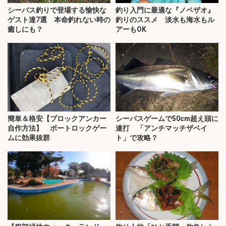
シーバス釣りで登場する愉快な
釣り入門に最適な『ノベザオ』
ゲスト達7選 本命釣れない時の
釣りのススメ 淡水も海水もル
癒しにも？
アーもOK
簡単＆格安【ブロックアンカー
シーバスゲームで50cm超え頭に
自作方法】 ボートロックゲー
連打 「アンチマッチザベイ
ムに効果抜群
ト」で攻略？