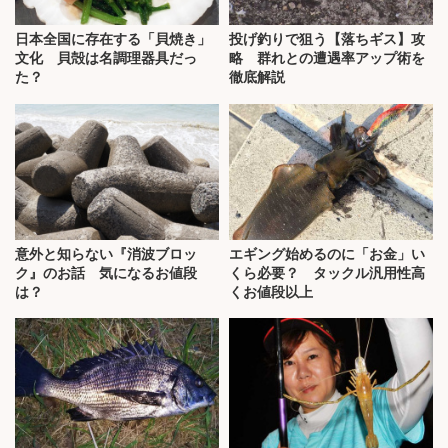
日本全国に存在する「貝焼き」
投げ釣りで狙う【落ちギス】攻
文化 貝殻は名調理器具だっ
略 群れとの遭遇率アップ術を
た？
徹底解説
意外と知らない『消波ブロッ
エギング始めるのに「お金」い
ク』のお話 気になるお値段
くら必要？ タックル汎用性高
は？
くお値段以上