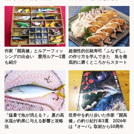
作家「開高健」とルアーフィッ
超個性的伝統寿司「ふなずし」
シングの出会い 愛用ルアー2選
の作り方を学んできた 魚を徹
も紹介
底的に磨くところからスタート
「猛暑で魚が消える？」 夏の高
世界中を釣り歩いた作家「開高
水温が釣果に与える影響と攻略
健」の釣り紀行本3選 2026年
法
は『オーパ』取材から50周年