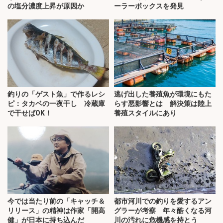
の塩分濃度上昇が原因か
ーラーボックスを発見
釣りの「ゲスト魚」で作るレシ
逃げ出した養殖魚が環境にもた
ピ：タカベの一夜干し 冷蔵庫
らす悪影響とは 解決策は陸上
で干せばOK！
養殖スタイルにあり
今では当たり前の「キャッチ＆
都市河川での釣りを愛するアン
リリース」の精神は作家「開高
グラーが考察 年々酷くなる河
健」が日本に持ち込んだ
川の汚れに危機感を持とう