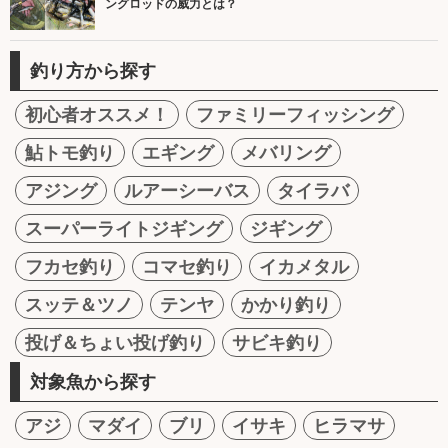
ングロッドの威力とは？
釣り方から探す
初心者オススメ！
ファミリーフィッシング
鮎トモ釣り
エギング
メバリング
アジング
ルアーシーバス
タイラバ
スーパーライトジギング
ジギング
フカセ釣り
コマセ釣り
イカメタル
スッテ＆ツノ
テンヤ
かかり釣り
投げ＆ちょい投げ釣り
サビキ釣り
対象魚から探す
アジ
マダイ
ブリ
イサキ
ヒラマサ