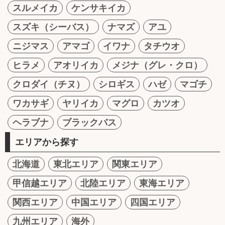
スルメイカ
ケンサキイカ
スズキ（シーバス）
ナマズ
アユ
ニジマス
アマゴ
イワナ
タチウオ
ヒラメ
アオリイカ
メジナ（グレ・クロ）
クロダイ（チヌ）
シロギス
ハゼ
マゴチ
ワカサギ
ヤリイカ
マグロ
カツオ
ヘラブナ
ブラックバス
エリアから探す
北海道
東北エリア
関東エリア
甲信越エリア
北陸エリア
東海エリア
関西エリア
中国エリア
四国エリア
九州エリア
海外