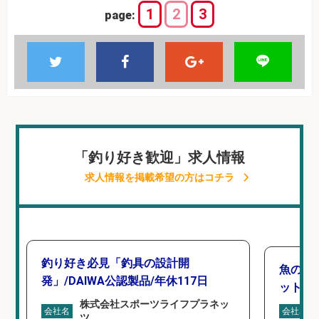
1
2
3
page:
「釣り好き歓迎」求人情報
求人情報を掲載希望の方はコチラ
釣り好き必見「釣具の設計開
魚の「
発」/DAIWA公認製品/年休117日
ットを
株式会社スポーツライフプラネッ
会社名
会社名
ツ