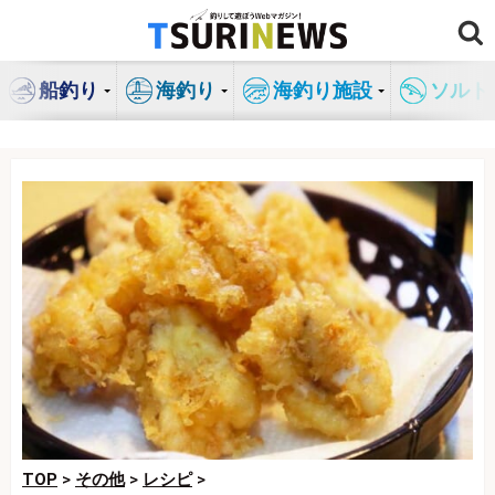
コ
ン
テ
船釣り
海釣り
海釣り施設
ソルト
ン
ツ
へ
ス
キ
ッ
プ
TOP
>
その他
>
レシピ
>