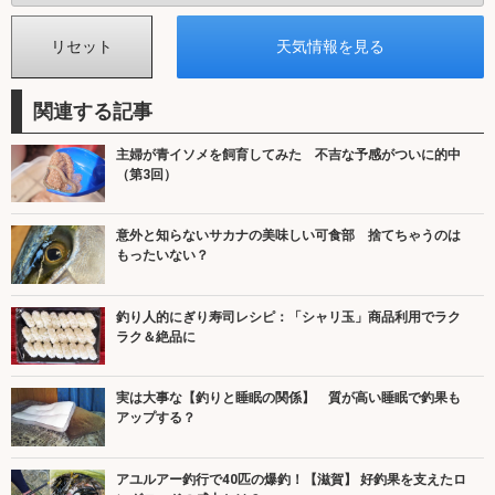
関連する記事
主婦が青イソメを飼育してみた 不吉な予感がついに的中
（第3回）
意外と知らないサカナの美味しい可食部 捨てちゃうのは
もったいない？
釣り人的にぎり寿司レシピ：「シャリ玉」商品利用でラク
ラク＆絶品に
実は大事な【釣りと睡眠の関係】 質が高い睡眠で釣果も
アップする？
アユルアー釣行で40匹の爆釣！【滋賀】 好釣果を支えたロ