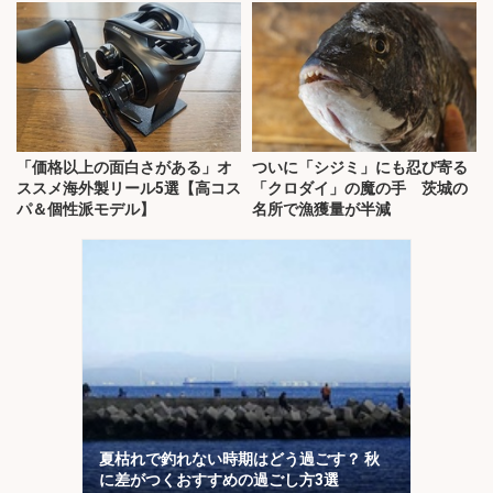
「価格以上の面白さがある」オ
ついに「シジミ」にも忍び寄る
ススメ海外製リール5選【高コス
「クロダイ」の魔の手 茨城の
パ＆個性派モデル】
名所で漁獲量が半減
夏枯れで釣れない時期はどう過ごす？ 秋
に差がつくおすすめの過ごし方3選