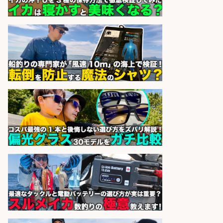
レジカウンター/お釣りの計算不要
の簡単レジ 未経験も安心の研修あり
1日2h
オーケー株式会社
会社名
sponsored by 求人ボックス
レジカウンター/お釣りの計算不要
の簡単レジ 未経験も安心の研修あり
1日2h
オーケー株式会社
会社名
sponsored by 求人ボックス
さらに求人情報を見る