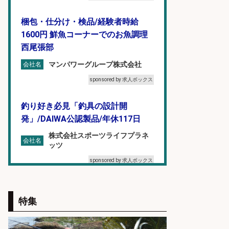
梱包・仕分け・検品/経験者時給
1600円 鮮魚コーナーでのお魚調理
西尾張部
マンパワーグループ株式会社
会社名
sponsored by 求人ボックス
釣り好き必見「釣具の設計開
発」/DAIWA公認製品/年休117日
株式会社スポーツライフプラネ
会社名
ッツ
sponsored by 求人ボックス
フィッシング用品の「製品開発設
計」
特集
メガバス株式会社
会社名