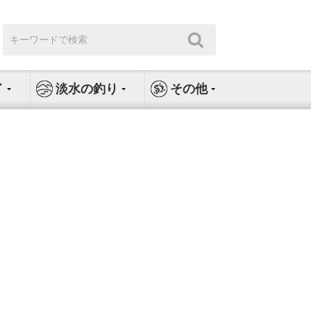
検
検
索:
索
イ
淡水の釣り
その他