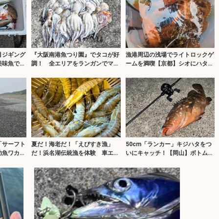
目ジギング
『大阪南港魚つり園』でタコが好
漁港周辺の浅場でライトロックゲ
美味魚でク
調！ 全エリアをランガンでマダ
ームを満喫【京都】シオにハタ類
コ24杯キャッチ
など5魚種をキャッチ！
「サーフト
夏だ！海老だ！「えびすき漁」
50cm「ランカー」キジハタをつ
幼魚ワカシ
だ！浜名湖伝統漁を体験 車エビ
いにキャッチ！【岡山】ボトム特
も魚も大漁！【静岡】
化ワームで攻略