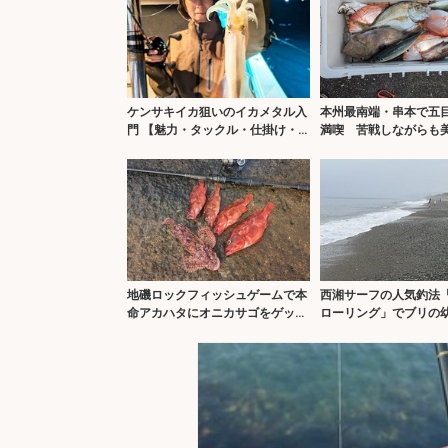
ケンサキイカ狙いのイカメタル入
本州最南端・串本で五
門 【魅力・タックル・仕掛け・
満喫 苦戦しながらも
釣り方・持ち帰り方を解説】
ーラー満タン！
地磯ロックフィッシュゲームで本
西湘サーフの人気釣法
命アカハタにオニカサゴをゲッ
ローリング」でブリの
ト！【三重】ホッグ系ワームにヒ
をキャッチ！【大磯】
ット