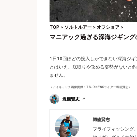
TOP
>
ソルトルアー
>
オフショア
>
マニアック過ぎる深海ジギング
1日10回ほどの投入しかできない深海ジ
とはいえ、底取りや攻める姿勢がないと釣
ません。
（アイキャッチ画像提供：TSURINEWSライター堀籠賢志）
堀籠賢志
堀籠賢志
フライフィッシング