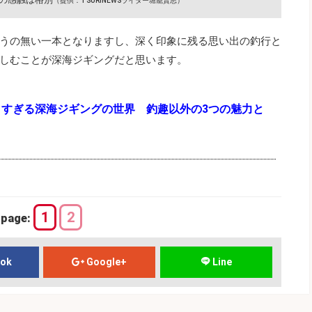
（提供：TSURINEWSライター堀籠賢志）
うの無い一本となりますし、深く印象に残る思い出の釣行と
しむことが深海ジギングだと思います。
クすぎる深海ジギングの世界 釣趣以外の3つの魅力と
1
2
page:
ook
Google+
Line