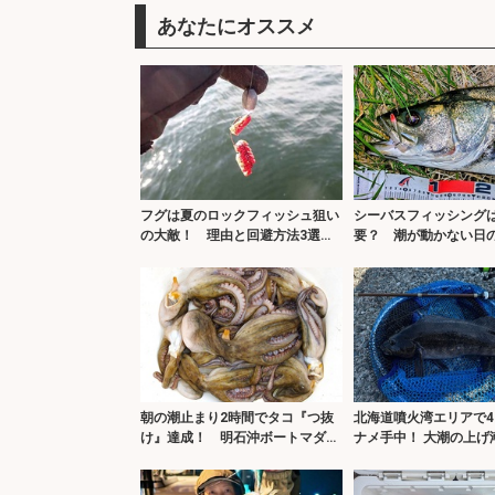
あなたにオススメ
フグは夏のロックフィッシュ狙い
シーバスフィッシング
の大敵！ 理由と回避方法3選を
要？ 潮が動かない日の
解説
選
朝の潮止まり2時間でタコ『つ抜
北海道噴火湾エリアで4
け』達成！ 明石沖ボートマダコ
ナメ手中！ 大潮の上げ
釣り攻略
ある良型ヒット