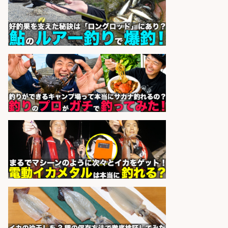
sponsored by 求人ボックス
魚のプロとして活躍食を支える「鮮
魚加工・販売スタッフ」
株式会社一号舘
会社名
sponsored by 求人ボックス
大手釣り具メーカー 電動リールの機
械設計/NX/44万～
パーソル エクセル HRパートナ
会社名
ーズ株式会社
sponsored by 求人ボックス
魚をさばける方必見「鮮魚部門スタ
ッフ」/3つの働き方が選べる
株式会社旬
会社名
sponsored by 求人ボックス