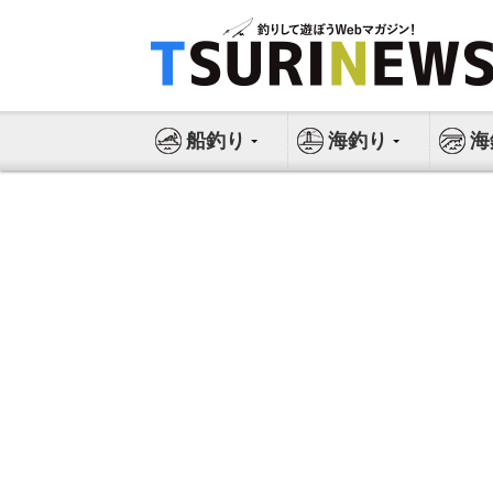
コ
ン
テ
ン
ツ
船釣り
海釣り
海
へ
ス
キ
ッ
プ