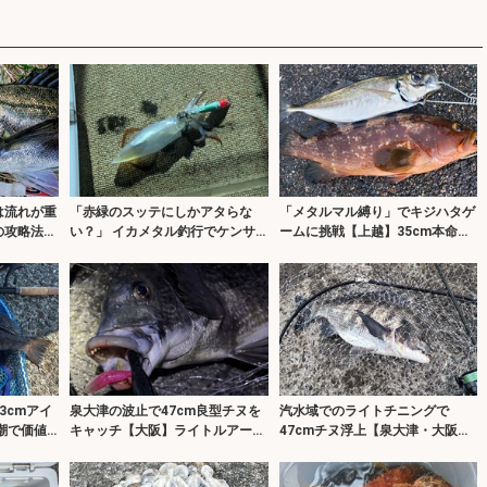
は流れが重
「赤緑のスッテにしかアタらな
「メタルマル縛り」でキジハタゲ
攻略法3
い？」 イカメタル釣行でケンサ
ームに挑戦【上越】35cm本命に
キイカの数釣りを堪能【京都】
29cmアジもヒット！
3cmアイ
泉大津の波止で47cm良型チヌを
汽水域でのライトチニングで
潮で価値
キャッチ【大阪】ライトルアーゲ
47cmチヌ浮上【泉大津・大阪】
ームで攻略！
真夏の時合いは一瞬？