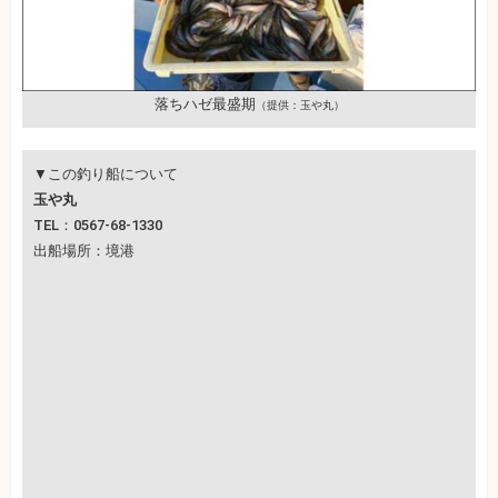
落ちハゼ最盛期
（提供：玉や丸）
▼この釣り船について
玉や丸
TEL：0567-68-1330
出船場所：境港