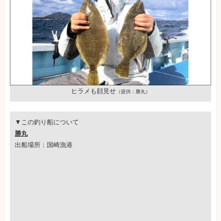
ヒラメも顔見せ
（提供：勝丸）
▼この釣り船について
勝丸
出船場所：国崎漁港