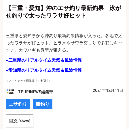
【三重・愛知】沖のエサ釣り最新釣果 泳が
せ釣りで太ったワラサ好ヒット
三重県と愛知県から沖釣り最新釣果情報が入った。各地で太
ったワラサが好ヒット。ヒラメやサワラ交じりで多彩にキャ
ッチ。カワハギも良型が狙える。
●
三重県のリアルタイム天気＆風波情報
●
愛知県のリアルタイム天気＆風波情報
（アイキャッチ画像提供：七福丸）
2021年12月11日
TSURINEWS編集部
エサ釣り
船釣り
目次
[
show
]