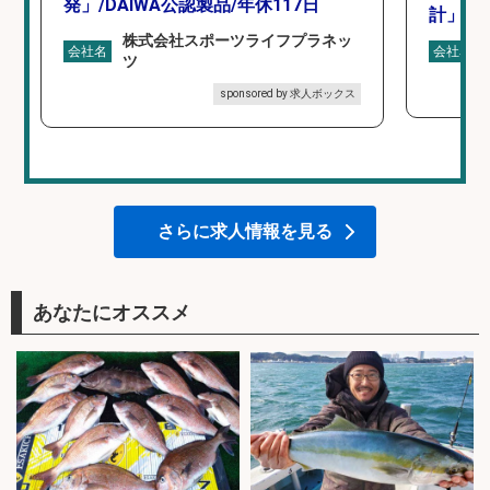
発」/DAIWA公認製品/年休117日
計」
株式会社スポーツライフプラネッ
会社名
会社名
ツ
sponsored by 求人ボックス
さらに求人情報を見る
あなたにオススメ