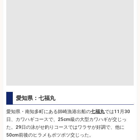
愛知県：七福丸
愛知県・南知多町にある師崎漁港出船の
七福丸
では11月30
日、カワハギコースで、25cm級の大型カワハギが交じっ
た。29日の泳がせ釣りコースではワラサが好調で、他に
50cm前後のヒラメもポツポツ交じった。