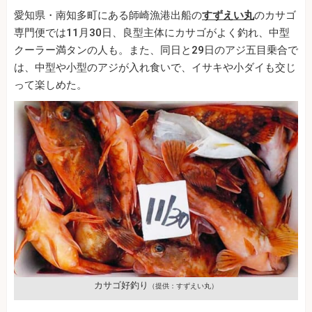
愛知県・南知多町にある師崎漁港出船の
すずえい丸
のカサゴ
専門便では11月30日、良型主体にカサゴがよく釣れ、中型
クーラー満タンの人も。また、同日と29日のアジ五目乗合で
は、中型や小型のアジが入れ食いで、イサキや小ダイも交じ
って楽しめた。
カサゴ好釣り
（提供：すずえい丸）