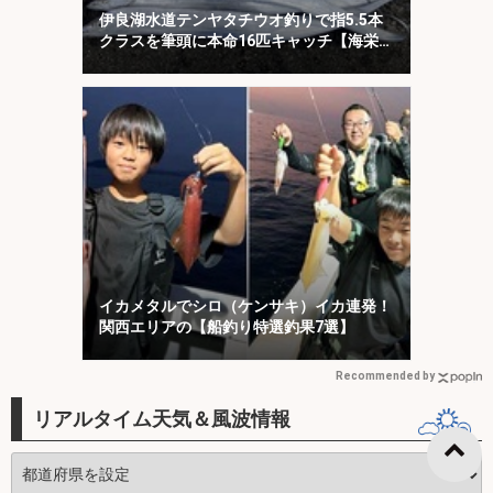
伊良湖水道テンヤタチウオ釣りで指5.5本
クラスを筆頭に本命16匹キャッチ【海栄
丸】
イカメタルでシロ（ケンサキ）イカ連発！
関西エリアの【船釣り特選釣果7選】
Recommended by
リアルタイム天気＆風波情報