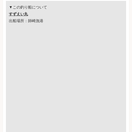
▼この釣り船について
すずえい丸
出船場所：師崎漁港