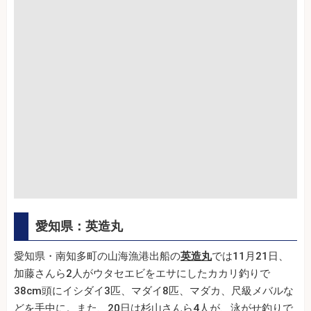
愛知県：英造丸
愛知県・南知多町の山海漁港出船の
英造丸
では11月21日、
加藤さんら2人がウタセエビをエサにしたカカリ釣りで
38cm頭にイシダイ3匹、マダイ8匹、マダカ、尺級メバルな
どを手中に。また、20日は杉山さんら4人が、泳がせ釣りで