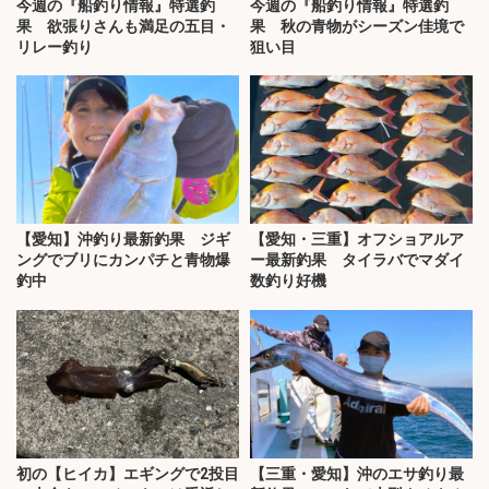
今週の『船釣り情報』特選釣
今週の『船釣り情報』特選釣
果 欲張りさんも満足の五目・
果 秋の青物がシーズン佳境で
リレー釣り
狙い目
【愛知】沖釣り最新釣果 ジギ
【愛知・三重】オフショアルア
ングでブリにカンパチと青物爆
ー最新釣果 タイラバでマダイ
釣中
数釣り好機
初の【ヒイカ】エギングで2投目
【三重・愛知】沖のエサ釣り最