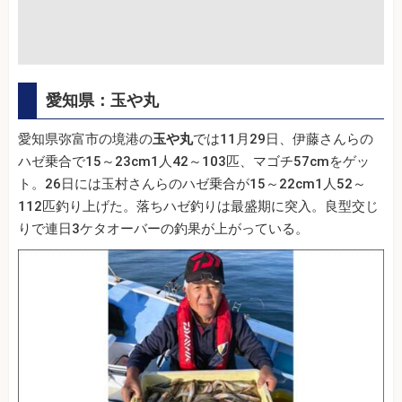
愛知県：玉や丸
愛知県弥富市の境港の
玉や丸
では11月29日、伊藤さんらの
ハゼ乗合で15～23cm1人42～103匹、マゴチ57cmをゲッ
ト。26日には玉村さんらのハゼ乗合が15～22cm1人52～
112匹釣り上げた。落ちハゼ釣りは最盛期に突入。良型交じ
りで連日3ケタオーバーの釣果が上がっている。