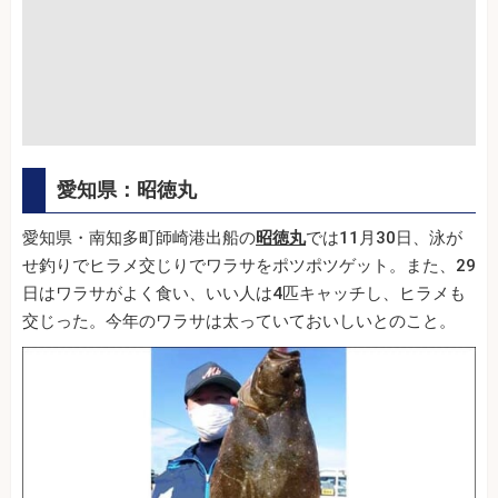
愛知県：昭徳丸
愛知県・南知多町師崎港出船の
昭徳丸
では11月30日、泳が
せ釣りでヒラメ交じりでワラサをポツポツゲット。また、29
日はワラサがよく食い、いい人は4匹キャッチし、ヒラメも
交じった。今年のワラサは太っていておいしいとのこと。