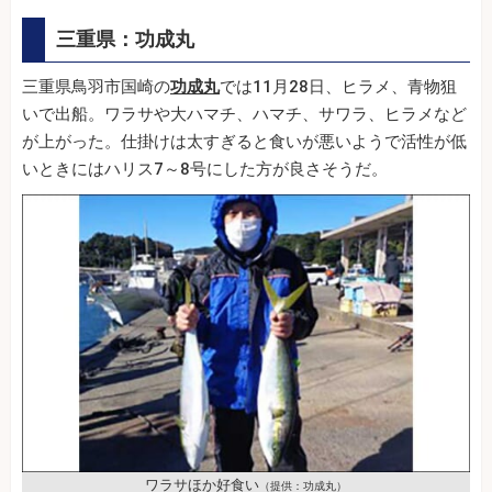
三重県：功成丸
三重県鳥羽市国崎の
功成丸
では11月28日、ヒラメ、青物狙
いで出船。ワラサや大ハマチ、ハマチ、サワラ、ヒラメなど
が上がった。仕掛けは太すぎると食いが悪いようで活性が低
いときにはハリス7～8号にした方が良さそうだ。
ワラサほか好食い
（提供：功成丸）