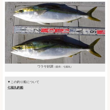
ワラサ好調
（提供：七福丸）
▼この釣り船について
七福丸釣船