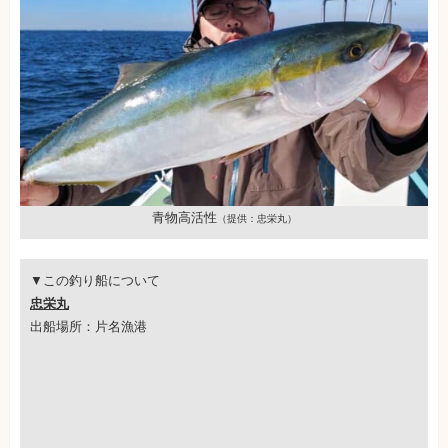
青物高活性
（提供：忠栄丸）
▼この釣り船について
忠栄丸
出船場所：片名漁港