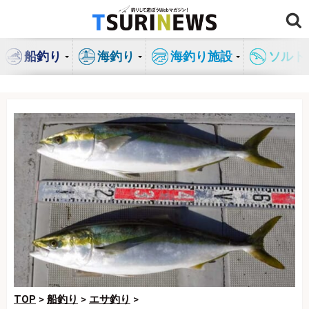
コ
ン
テ
船釣り
海釣り
海釣り施設
ソルト
ン
ツ
へ
ス
キ
ッ
プ
TOP
>
船釣り
>
エサ釣り
>