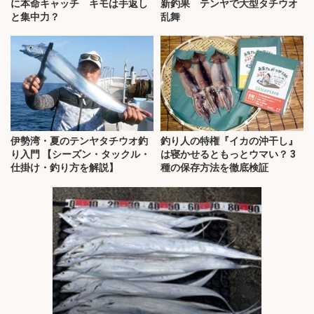
に本命キャッチ キモは手返し
新釣果 テンヤで大型タチウオ
と集中力？
乱舞
伊勢湾・夏のテンヤタチウオ釣
釣り人の特権『イカの沖干し』
り入門 【シーズン・タックル・
は寝かせるともっとウマい？ 3
仕掛け・釣り方を解説】
種の保存方法を徹底検証