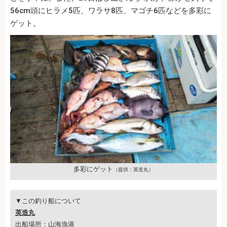
56cm頭にヒラメ5匹、ワラサ8匹、マゴチ6匹などを多彩に
ゲット。
多彩にゲット
（提供：英造丸）
▼この釣り船について
英造丸
出船場所：山海漁港