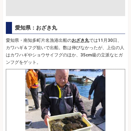
愛知県：おざき丸
愛知県・南知多町片名漁港出船の
おざき丸
では11月30日、
カワハギ＆フグ狙いで出船。数は伸びなかったが、上位の人
はカワハギやショウサイフグのほか、35cm級の立派なヒガ
ンフグをゲット。