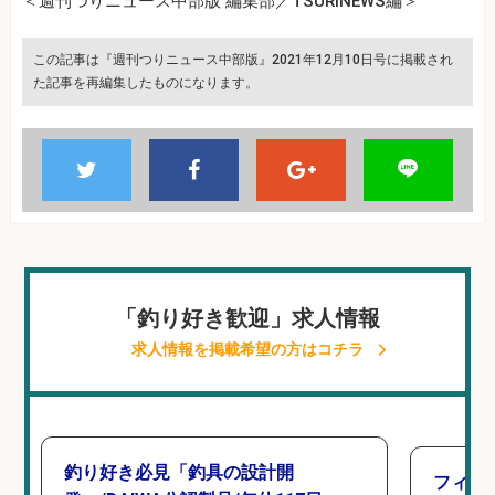
＜週刊つりニュース中部版 編集部／TSURINEWS編＞
この記事は『週刊つりニュース中部版』2021年12月10日号に掲載され
た記事を再編集したものになります。
「釣り好き歓迎」求人情報
求人情報を掲載希望の方はコチラ
釣り好き必見「釣具の設計開
フィッ