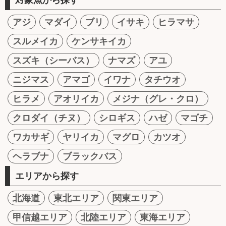
アジ
マダイ
ブリ
イサキ
ヒラマサ
スルメイカ
ケンサキイカ
スズキ（シーバス）
ナマズ
アユ
ニジマス
アマゴ
イワナ
タチウオ
ヒラメ
アオリイカ
メジナ（グレ・クロ）
クロダイ（チヌ）
シロギス
ハゼ
マゴチ
ワカサギ
ヤリイカ
マグロ
カツオ
ヘラブナ
ブラックバス
エリアから探す
北海道
東北エリア
関東エリア
甲信越エリア
北陸エリア
東海エリア