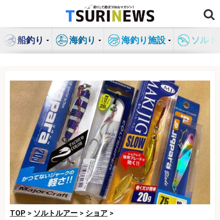
コ
ン
テ
船釣り
海釣り
海釣り施設
ソルト
ン
ツ
へ
ス
キ
ッ
プ
TOP
>
ソルトルアー
>
ショア
>