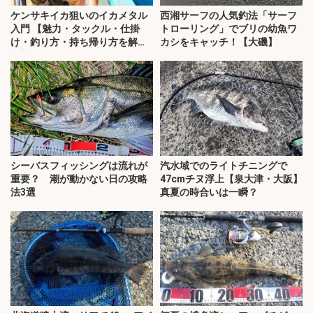
ケンサキイカ狙いのイカメタル
西湘サーフの人気釣法「サーフ
入門 【魅力・タックル・仕掛
トローリング」でブリの幼魚ワ
け・釣り方・持ち帰り方を解
カシをキャッチ！【大磯】
説】
シーバスフィッシングは流れが
汽水域でのライトチニングで
重要？ 潮が動かない日の攻略
47cmチヌ浮上【泉大津・大阪】
法3選
真夏の時合いは一瞬？