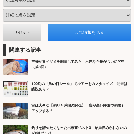
関連する記事
主婦が青イソメを飼育してみた 不吉な予感がついに的中
（第3回）
100均の「魚の目シール」でルアーをカスタマイズ 効果は
諸説あり？
実は大事な【釣りと睡眠の関係】 質が高い睡眠で釣果も
アップする？
釣りを辞めたくなった出来事ベスト3 結局辞められないの
が釣りだった