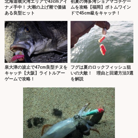
北海道噴火湾エリアで43cmアイ
初夏の博多湾ショアマゴチゲー
ナメ手中！ 大潮の上げ潮で価値
ムを攻略【福岡】ボトムワイン
ある良型ヒット
ドで45cm級をキャッチ！
泉大津の波止で47cm良型チヌを
フグは夏のロックフィッシュ狙
キャッチ【大阪】ライトルアー
いの大敵！ 理由と回避方法3選
ゲームで攻略！
を解説