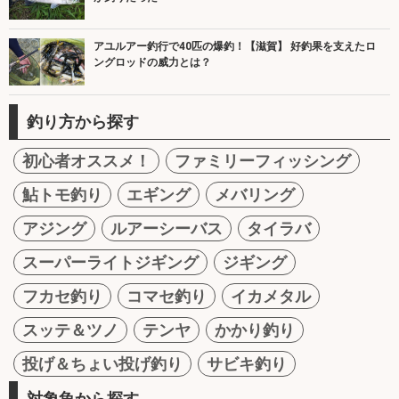
アユルアー釣行で40匹の爆釣！【滋賀】 好釣果を支えたロ
ングロッドの威力とは？
釣り方から探す
初心者オススメ！
ファミリーフィッシング
鮎トモ釣り
エギング
メバリング
アジング
ルアーシーバス
タイラバ
スーパーライトジギング
ジギング
フカセ釣り
コマセ釣り
イカメタル
スッテ＆ツノ
テンヤ
かかり釣り
投げ＆ちょい投げ釣り
サビキ釣り
対象魚から探す