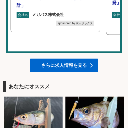
発」/D
計」
メガバス株式会社
会社名
会社名
sponsored by 求人ボックス
さらに求人情報を見る
あなたにオススメ