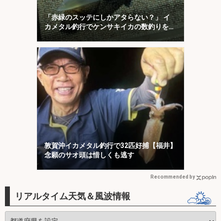
「赤緑のスッテにしかアタらない？」 イ
カメタル釣行でケンサキイカの数釣りを堪
能【京都】
敦賀沖イカメタル釣行で32匹好捕【福井】
念願のサオ頭は惜しくも逃す
Recommended by
リアルタイム天気＆風波情報