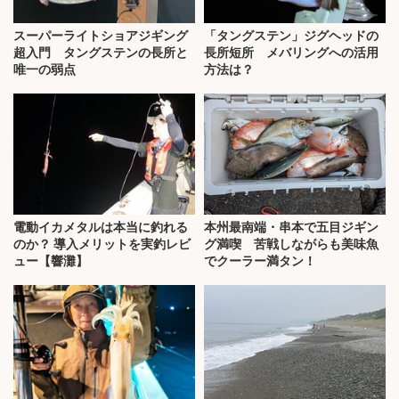
スーパーライトショアジギング
「タングステン」ジグヘッドの
超入門 タングステンの長所と
長所短所 メバリングへの活用
唯一の弱点
方法は？
電動イカメタルは本当に釣れる
本州最南端・串本で五目ジギン
のか？ 導入メリットを実釣レビ
グ満喫 苦戦しながらも美味魚
ュー【響灘】
でクーラー満タン！