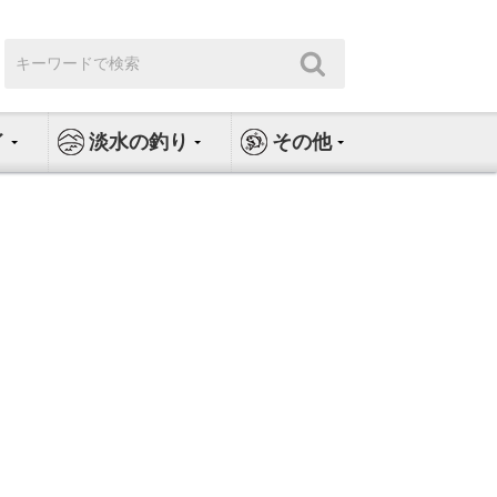
検
検
索:
索
イ
淡水の釣り
その他