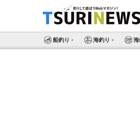
コ
ン
テ
ン
ツ
船釣り
海釣り
海
へ
ス
キ
ッ
プ