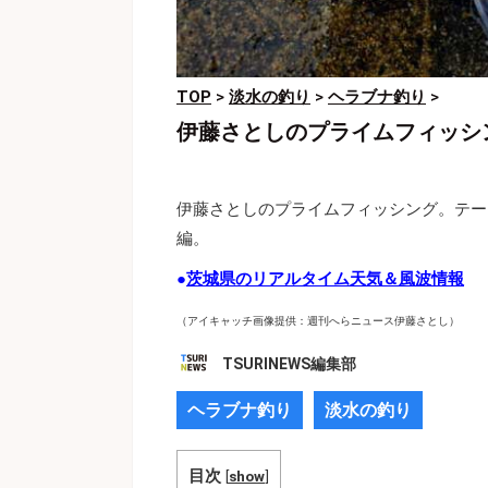
TOP
>
淡水の釣り
>
ヘラブナ釣り
>
伊藤さとしのプライムフィッシ
伊藤さとしのプライムフィッシング。テー
編。
●
茨城県のリアルタイム天気＆風波情報
（アイキャッチ画像提供：週刊へらニュース伊藤さとし）
TSURINEWS編集部
ヘラブナ釣り
淡水の釣り
目次
[
show
]