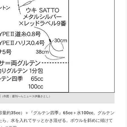
図
（作図：週刊へらニュース伊藤さとし）
約35cc）＋『グルテン四季』65cc＋水100cc。グルテン
たら、水を入れてサッとかき混ぜる。ボウルを斜めに傾けて