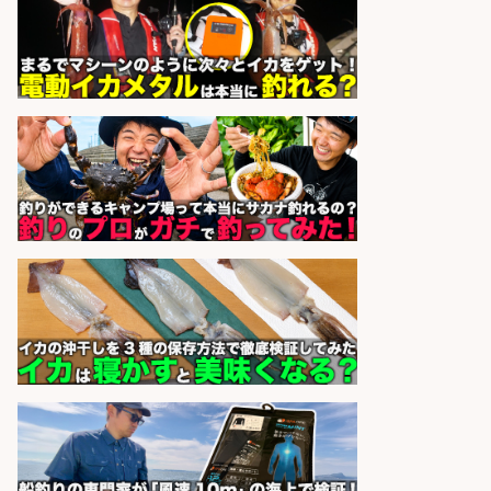
sponsored by 求人ボックス
宮崎/魚や漁業に関わる現場・事務
の「総合職」 未経験可
宮崎県漁業協同組合連合会
会社名
sponsored by 求人ボックス
レジ打ち/日払いOK/おさかなの三枚
おろし/新潟県/小千谷市
株式会社G&G
会社名
sponsored by 求人ボックス
釣り具メーカーでの釣り竿の設計開
発業務
株式会社天龍
会社名
sponsored by 求人ボックス