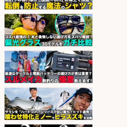
営業事務/「大津市」「時給1,300
円」小野駅徒歩6分/釣り具メーカー
の物流事務・営業アシスタント/残
業なし×土日祝休み×大型連休あり/
滋賀県/大津市
株式会社ホットスタッフ滋賀
会社名
sponsored by 求人ボックス
精肉・青果・鮮魚販売/「志布志
市」お魚のカットや商品の陳列業
務/「時給1,150円〜」/時間選べる×
未経験歓迎×残業少なめ/鹿児島県/
志布志市
株式会社ホットスタッフ鹿児島
会社名
sponsored by 求人ボックス