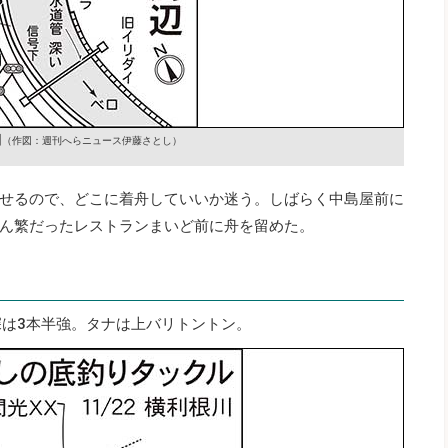
図
（作図：週刊へらニュース伊藤さとし）
せるので、どこに着舟していいか迷う。しばらく中島屋前に
ん繁だったレストランまいど前に舟を留めた。
深は3本半強。タナは上バリトントン。