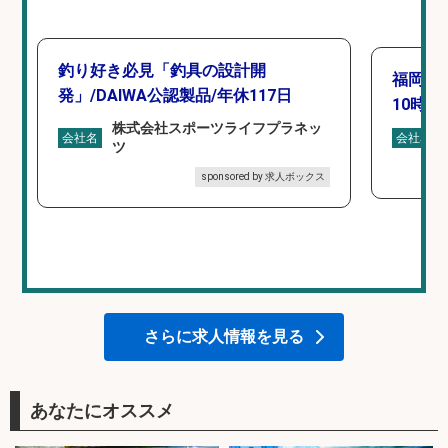
釣り好き必見「釣具の設計開
福岡「
発」/DAIWA公認製品/年休117日
10時間
株式会社スポーツライフプラネッ
会社名
会社名
ツ
sponsored by 求人ボックス
さらに求人情報を見る
あなたにオススメ