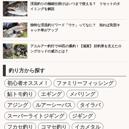
渓流釣りの極細仕掛けはいつまで使える？ リセットのタ
イミングを解説
独特な渓流釣りワード「ウケ」ってなに？ 知れば良型キ
ャッチ率がアップ
アユルアー釣行で40匹の爆釣！【滋賀】 好釣果を支えたロ
ングロッドの威力とは？
釣り方から探す
初心者オススメ！
ファミリーフィッシング
鮎トモ釣り
エギング
メバリング
アジング
ルアーシーバス
タイラバ
スーパーライトジギング
ジギング
フカセ釣り
コマセ釣り
イカメタル