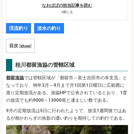
なおぱぱの担当記事を読む
×
閉じる
渓流釣り
淡水の釣り
目次
[
show
]
桂川都留漁協の管轄区域
都留漁協
では管轄区域が「都留市～富士吉田市の本支流」と
なっており、例年3月～9月まで月1回第1日曜日に広範囲に
渡り定期放流がある。漁協HPで公表されているとおり、1度
の放流でも約9000～13000尾と凄まじい数である。
9月の定期放流は5日に行われたようで、放流1週間後ではあ
るが相かわらずの魚影の濃い釣りを期待しての釣行である。