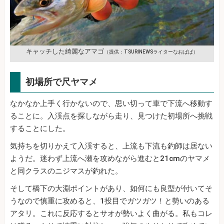
キャッチした綺麗なアマゴ
（提供：TSURINEWSライターなおぱぱ）
初場所で尺ヤマメ
なかなか上手く行かないので、思い切って車で下流へ移動す
ることに。入渓点を探しながら走り、見つけた初場所へ挑戦
することにした。
気持ちを切りかえて入渓すると、上流も下流も釣師は居ない
ようだ。迷わず上流へ瀬を攻めながら進むと21cmのヤマメ
と同クラスのニジマスが釣れた。
そして橋下の大淵ポイントがあり、如何にも良型が付いてそ
うなので慎重に攻めると、1投目でガツガツ！と勢いのある
アタリ。これに反応するとサオが勢いよく曲がる。私もコレ