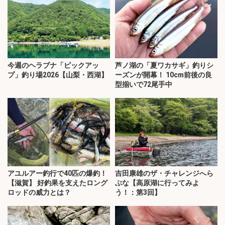
今週のヘラブナ「ピックアッ
芦ノ湖の「夏ワカサギ」釣りシ
プ」釣り場2026【山梨・西湖】
ーズンが開幕！ 10cm前後の良
型揃いで72尾手中
アユルアー釣行で40匹の爆釣！
吉田康雄のザ・チャレンジへら
【滋賀】 好釣果を支えたロング
ぶな【高原湖に行ってみよ
ロッドの威力とは？
う！：第3回】