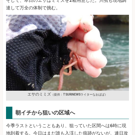
そして、本日のエサはミミズを2箱用意した。川虫も現地調
達して万全の体制で挑む。
エサのミミズ
（提供：TSURINEWSライターなおぱぱ）
朝イチから狙いの区域へ
今季ラストということもあり、狙っていた区間へは6時に現
地到着する。今日はまだ誰も入渓した痕跡がないが、連日攻