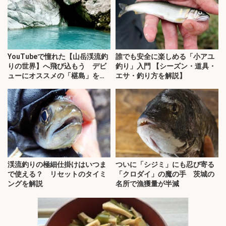
YouTubeで憧れた【山岳渓流釣
誰でも安全に楽しめる「小アユ
りの世界】へ飛び込もう デビ
釣り」入門 【シーズン・道具・
ューにオススメの「椹島」を紹
エサ・釣り方を解説】
介！
渓流釣りの極細仕掛けはいつま
ついに「シジミ」にも忍び寄る
で使える？ リセットのタイミ
「クロダイ」の魔の手 茨城の
ングを解説
名所で漁獲量が半減