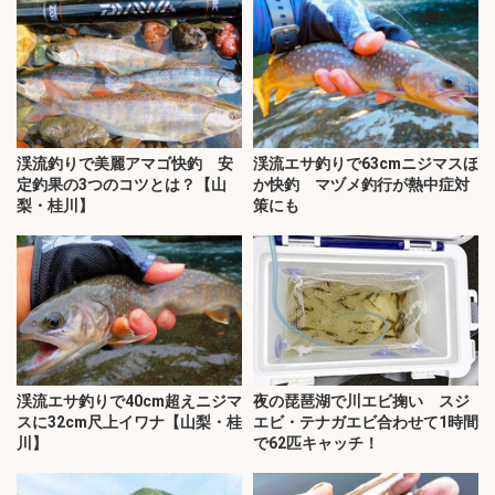
渓流釣りで美麗アマゴ快釣 安
渓流エサ釣りで63cmニジマスほ
定釣果の3つのコツとは？【山
か快釣 マヅメ釣行が熱中症対
梨・桂川】
策にも
渓流エサ釣りで40cm超えニジマ
夜の琵琶湖で川エビ掬い スジ
スに32cm尺上イワナ【山梨・桂
エビ・テナガエビ合わせて1時間
川】
で62匹キャッチ！