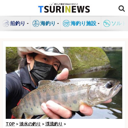
コ
ン
テ
船釣り
海釣り
海釣り施設
ソルト
ン
ツ
へ
ス
キ
ッ
プ
TOP
>
淡水の釣り
>
渓流釣り
>