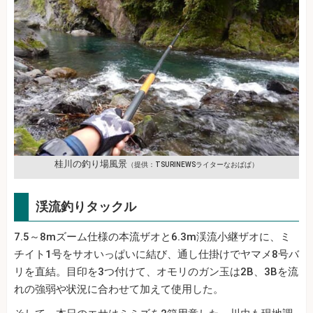
桂川の釣り場風景
（提供：TSURINEWSライターなおぱぱ）
渓流釣りタックル
7.5～8mズーム仕様の本流ザオと6.3m渓流小継ザオに、ミ
チイト1号をサオいっぱいに結び、通し仕掛けでヤマメ8号バ
リを直結。目印を3つ付けて、オモリのガン玉は2B、3Bを流
れの強弱や状況に合わせて加えて使用した。