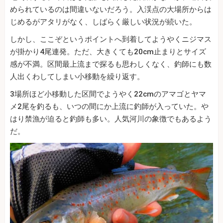
められているのは間違いないだろう。入渓点の大場所からは
じめるがアタリがなく、しばらく厳しい状況が続いた。
しかし、ここぞというポイントへ到着してようやくニジマス
が掛かり4尾連発。ただ、大きくても20cm止まりとサイズ
感が不満。区間最上流まで探るも思わしくなく、釣師にも数
人出くわしてしまい小移動を繰り返す。
3場所ほど小移動した区間でようやく22cmのアマゴとヤマ
メ2尾を釣るも、いつの間にか上流に釣師が入っていた。や
はり禁漁が迫ると釣師も多い。人気河川の象徴でもあるよう
だ。