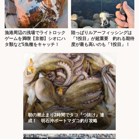
漁港周辺の浅場でライトロック
陸っぱりルアーフィッシングは
ゲームを満喫【京都】シオにハ
「1投目」が超重要 釣れる期待
タ類など5魚種をキャッチ！
度が最も高いのも「1投目」！
朝の潮止まり2時間でタコ『つ抜け』達
成！ 明石沖ボートマダコ釣り攻略