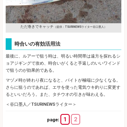
ただ巻きでキャッチ
（提供：TSURINEWSライター谷口墨人）
時合いの有効活用法
最後に、ルアーで狙う時は、明るい時間帯は遠方を探れるシ
ョアジギングで攻め、時合いがくると手返しのいいワインド
で狙うのが効果的である。
マヅメ時が終わり夜になると、バイトが極端に少なくなる。
さらに狙うのであれば、エサを使った電気ウキ釣りに変更す
るといいだろう。また、タチウオの引きが味わえる。
＜谷口墨人／TSURINEWSライター＞
1
2
page: