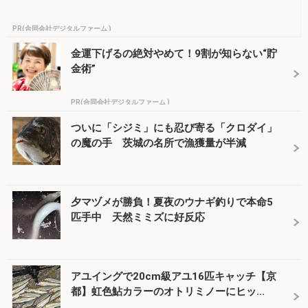
PR(合同会社デジタルファーム )
金運下げるの絶対やめて！9割が知らない“貯
金術”
PR(合同会社デジタルファーム )
ついに「シジミ」にも忍び寄る「クロダイ」
の魔の手 茨城の名所で漁獲量が半減
夕マヅメが勝負！夏夜のウナギ釣りで本命5
匹手中 天然ミミズに好反応
アユイングで20cm級アユ16匹キャッチ【京
都】虹色鮎カラーのオトリミノーにヒッ...