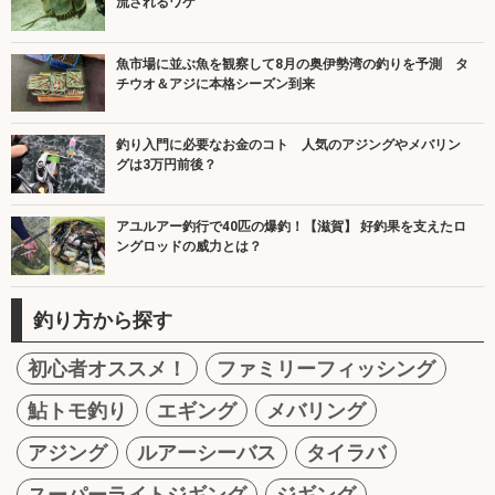
流されるワケ
魚市場に並ぶ魚を観察して8月の奥伊勢湾の釣りを予測 タ
チウオ＆アジに本格シーズン到来
釣り入門に必要なお金のコト 人気のアジングやメバリン
グは3万円前後？
アユルアー釣行で40匹の爆釣！【滋賀】 好釣果を支えたロ
ングロッドの威力とは？
釣り方から探す
初心者オススメ！
ファミリーフィッシング
鮎トモ釣り
エギング
メバリング
アジング
ルアーシーバス
タイラバ
スーパーライトジギング
ジギング