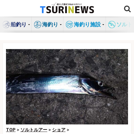
コ
ン
テ
船釣り
海釣り
海釣り施設
ソルト
ン
ツ
へ
ス
キ
ッ
プ
TOP
>
ソルトルアー
>
ショア
>