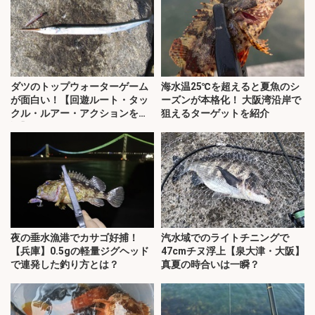
ダツのトップウォーターゲーム
海水温25℃を超えると夏魚のシ
が面白い！【回遊ルート・タッ
ーズンが本格化！ 大阪湾沿岸で
クル・ルアー・アクションを解
狙えるターゲットを紹介
説】
夜の垂水漁港でカサゴ好捕！
汽水域でのライトチニングで
【兵庫】0.5gの軽量ジグヘッド
47cmチヌ浮上【泉大津・大阪】
で連発した釣り方とは？
真夏の時合いは一瞬？