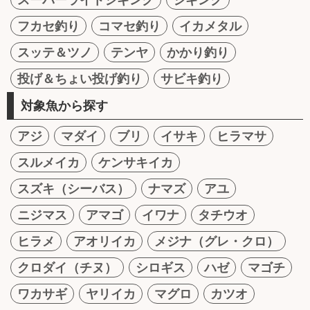
フカセ釣り
コマセ釣り
イカメタル
スッテ＆ツノ
テンヤ
かかり釣り
投げ＆ちょい投げ釣り
サビキ釣り
対象魚から探す
アジ
マダイ
ブリ
イサキ
ヒラマサ
スルメイカ
ケンサキイカ
スズキ（シーバス）
ナマズ
アユ
ニジマス
アマゴ
イワナ
タチウオ
ヒラメ
アオリイカ
メジナ（グレ・クロ）
クロダイ（チヌ）
シロギス
ハゼ
マゴチ
ワカサギ
ヤリイカ
マグロ
カツオ