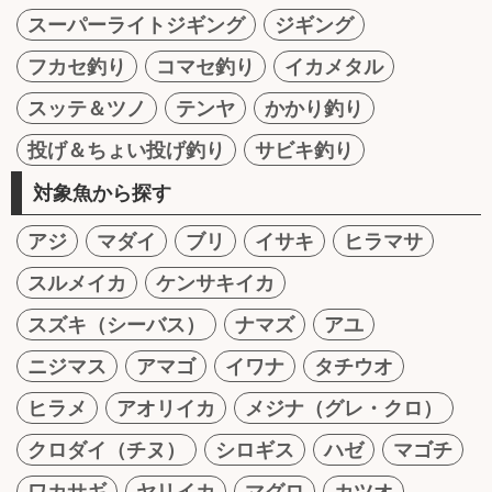
スーパーライトジギング
ジギング
フカセ釣り
コマセ釣り
イカメタル
スッテ＆ツノ
テンヤ
かかり釣り
投げ＆ちょい投げ釣り
サビキ釣り
対象魚から探す
アジ
マダイ
ブリ
イサキ
ヒラマサ
スルメイカ
ケンサキイカ
スズキ（シーバス）
ナマズ
アユ
ニジマス
アマゴ
イワナ
タチウオ
ヒラメ
アオリイカ
メジナ（グレ・クロ）
クロダイ（チヌ）
シロギス
ハゼ
マゴチ
ワカサギ
ヤリイカ
マグロ
カツオ