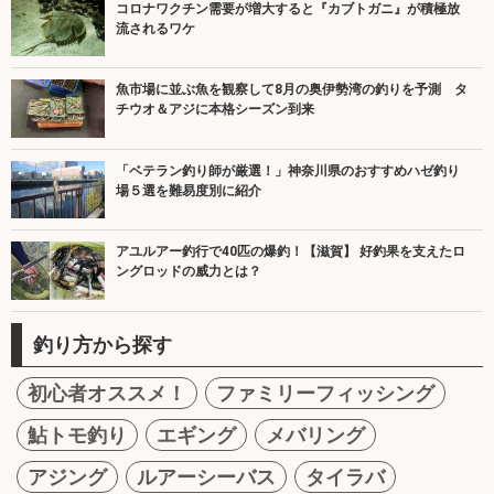
コロナワクチン需要が増大すると『カブトガニ』が積極放
流されるワケ
魚市場に並ぶ魚を観察して8月の奥伊勢湾の釣りを予測 タ
チウオ＆アジに本格シーズン到来
「ベテラン釣り師が厳選！」神奈川県のおすすめハゼ釣り
場５選を難易度別に紹介
アユルアー釣行で40匹の爆釣！【滋賀】 好釣果を支えたロ
ングロッドの威力とは？
釣り方から探す
初心者オススメ！
ファミリーフィッシング
鮎トモ釣り
エギング
メバリング
アジング
ルアーシーバス
タイラバ