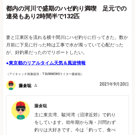
都内の河川で盛期のハゼ釣り満喫 足元での
連発もあり2時間半で132匹
妻と江東区を流れる横十間川にハゼ釣りに行ってきた。数か
月前に下見に行った時は工事で水が濁っていて心配だった
が、好釣果だったのでリポートしたい。
●
東京都のリアルタイム天気＆風波情報
（アイキャッチ画像提供：TSURINEWSライター藤倉聡）
2021年9月20日
藤倉聡
藤倉聡
主に東京湾、駿河湾（沼津近郊）で釣り
をしています。幼年期から海・川問わず
釣りは大好きです。今は「釣って、食べ