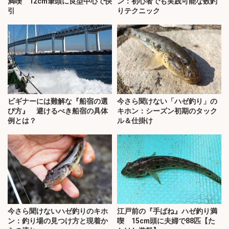
満喫 12cm筆頭に良型中心で快
ン：初心者でも実践可能な数釣
引
りテクニック
ビギナーには難解な『船宿の選
今さら聞けない「ハゼ釣り」の
び方』 避けるべき船宿の具体
キホン：シーズン初期のタック
例とは？
ル＆仕掛け
今さら聞けないハゼ釣りのキホ
江戸前の『手ばね』ハゼ釣り満
ン：釣り場の見つけ方と現着か
喫 15cm頭に夫婦で88匹【た