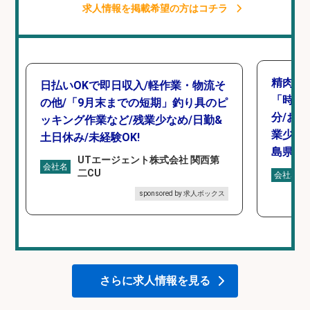
求人情報を掲載希望の方はコチラ
精肉・
日払いOKで即日収入/軽作業・物流そ
「時給1
の他/「9月末までの短期」釣り具のピ
分/お
ッキング作業など/残業少なめ/日勤&
業少な
土日休み/未経験OK!
島県/
UTエージェント株式会社 関西第
会社名
二CU
会社名
sponsored by 求人ボックス
さらに求人情報を見る