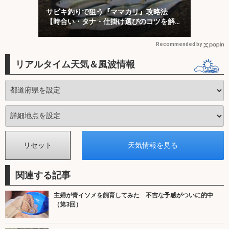
サビキ釣りで狙う『ママカリ』攻略法
【時合い・タナ・仕掛け選びのコツを解
説】
Recommended by
リアルタイム天気＆風波情報
関連する記事
主婦が青イソメを飼育してみた 不吉な予感がついに的中
（第3回）