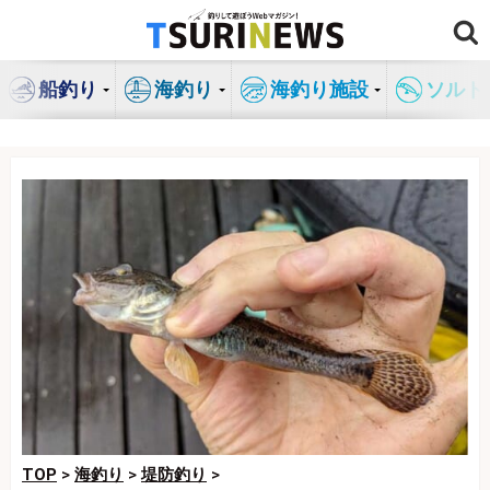
コ
ン
テ
船釣り
海釣り
海釣り施設
ソルト
ン
ツ
へ
ス
キ
ッ
プ
TOP
>
海釣り
>
堤防釣り
>