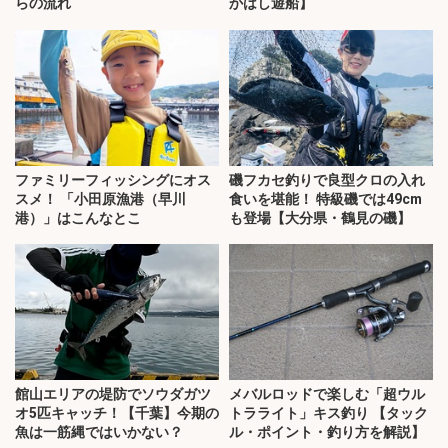
らの流れ
かはし遊船】
ファミリーフィッシングにオス
磯フカセ釣りで良型クロの入れ
スメ！ 「小田原漁港（早川
食いを堪能！ 特級磯では49cm
港）」はこんなとこ
も登場【大分県・鶴見の磯】
館山エリアの堤防でソウダガツ
メバルロッドで楽しむ「超ウル
オ5匹キャッチ！【千葉】今期の
トラライト」キス釣り 【タック
魚は一筋縄ではいかない？
ル・ポイント・釣り方を解説】