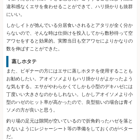
違和感なくエサを食わせることができて、ハリ掛かりも抜群
にいい。
しかしイトが弛んでいる分居食いされるとアタリが全く分か
らないので、そんな時は仕掛けを投入してから数秒待って空
アワセをすると効果的。実際当日も空アワセによりかなりの
数を伸ばすことができた。
蒸しホタテ
また、ビギナーの方にはエサに蒸しホタテを使用することも
お勧めしたい。アオイソメよりもハリ掛かりがよかったよう
な気もする。エサがやわらかくてしかも小型のデキハゼには
丁度いい大きさなのかもしれない。しかしアオイソメより小
型のハゼのヒット率が高かったので、良型狙いの場合は青イ
ソメの方が良いと思う。
釣り場の足元は隙間が空いているので折角釣ったハゼを落と
さないようにレジャーシート等の準備をしておくのがベター
だ。