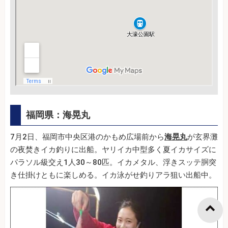
福岡県：海晃丸
7月2日、福岡市中央区港のかもめ広場前から
海晃丸
が玄界灘
の夜焚きイカ釣りに出船。ヤリイカ中型多く夏イカサイズに
パラソル級交え1人30～80匹。イカメタル、浮きスッテ胴突
き仕掛けともに楽しめる。イカ泳がせ釣りアラ狙い出船中。