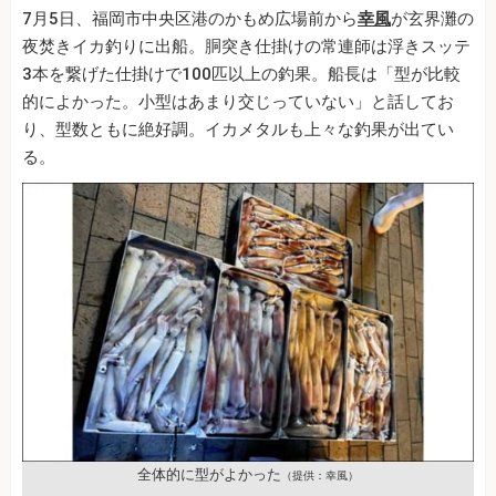
7月5日、福岡市中央区港のかもめ広場前から
幸風
が玄界灘の
夜焚きイカ釣りに出船。胴突き仕掛けの常連師は浮きスッテ
3本を繋げた仕掛けで100匹以上の釣果。船長は「型が比較
的によかった。小型はあまり交じっていない」と話してお
り、型数ともに絶好調。イカメタルも上々な釣果が出てい
る。
全体的に型がよかった
（提供：幸風）