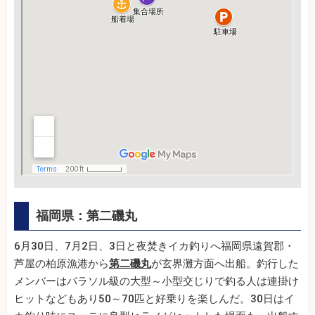
福岡県：第二磯丸
6月30日、7月2日、3日と夜焚きイカ釣りへ福岡県遠賀郡・
芦屋の柏原漁港から
第二磯丸
が玄界灘方面へ出船。釣行した
メンバーはパラソル級の大型～小型交じりで釣る人は連掛け
ヒットなどもあり50～70匹と好乗りを楽しんだ。30日はイ