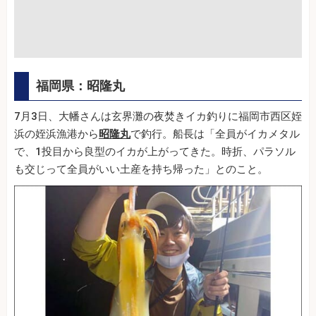
福岡県：昭隆丸
7月3日、大幡さんは玄界灘の夜焚きイカ釣りに福岡市西区姪
浜の姪浜漁港から
昭隆丸
で釣行。船長は「全員がイカメタル
で、1投目から良型のイカが上がってきた。時折、パラソル
も交じって全員がいい土産を持ち帰った」とのこと。