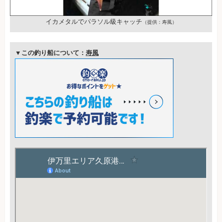
イカメタルでパラソル級キャッチ
（提供：寿風）
▼この釣り船について：
寿風