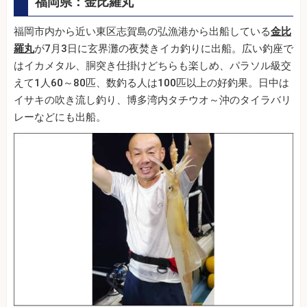
福岡県：金比羅丸
福岡市内から近い東区志賀島の弘漁港から出船している
金比
羅丸
が7月3日に玄界灘の夜焚きイカ釣りに出船。広い釣座で
はイカメタル、胴突き仕掛けどちらも楽しめ、パラソル級交
えて1人60～80匹、数釣る人は100匹以上の好釣果。日中は
イサキの吹き流し釣り、博多湾内タチウオ～沖のタイラバリ
レーなどにも出船。