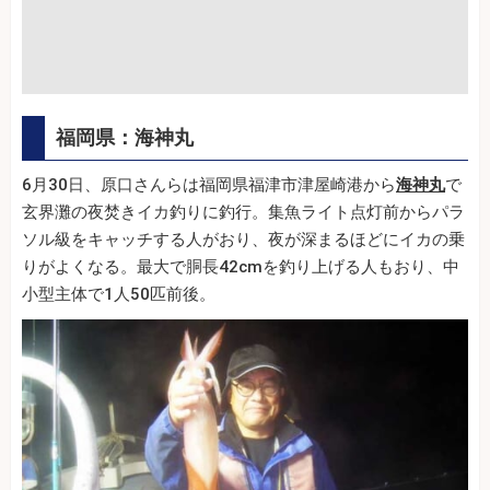
福岡県：海神丸
6月30日、原口さんらは福岡県福津市津屋崎港から
海神丸
で
玄界灘の夜焚きイカ釣りに釣行。集魚ライト点灯前からパラ
ソル級をキャッチする人がおり、夜が深まるほどにイカの乗
りがよくなる。最大で胴長42cmを釣り上げる人もおり、中
小型主体で1人50匹前後。