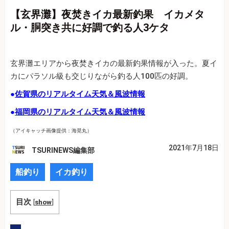
【玄界灘】夜焚きイカ最新釣果 イカメタ
ル・胴突き共に好調で釣る人3ケタ
玄界灘エリアから夜焚きイカの最新釣果情報が入った。夏イ
カにパラソル級も交じりながら釣る人100匹の好調。
●
佐賀県のリアルタイム天気＆風波情報
●
福岡県のリアルタイム天気＆風波情報
（アイキャッチ画像提供：海晃丸）
2021年7月18日
TSURINEWS編集部
船釣り
イカ釣り
目次
[
show
]