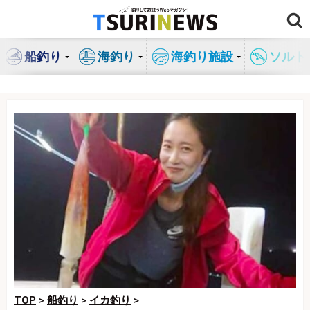
コ
ン
テ
船釣り
海釣り
海釣り施設
ソルト
ン
ツ
へ
ス
キ
ッ
プ
TOP
>
船釣り
>
イカ釣り
>