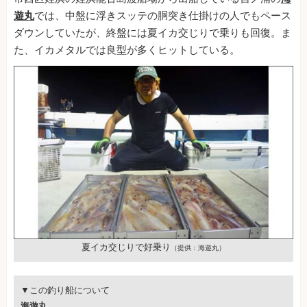
遊丸
では、中盤に浮きスッテの胴突き仕掛けの人でもペース
ダウンしていたが、終盤には夏イカ交じりで乗りも回復。ま
た、イカメタルでは良型が多くヒットしている。
夏イカ交じりで好乗り
（提供：海遊丸）
▼この釣り船について
海遊丸