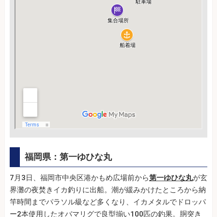
福岡県：第一ゆひな丸
7月3日、福岡市中央区港かもめ広場前から
第一ゆひな丸
が玄
界灘の夜焚きイカ釣りに出船。潮が緩みかけたところから納
竿時間までパラソル級など多くなり、イカメタルでドロッパ
ー2本使用したオバマリグで良型揃い100匹の釣果。胴突き