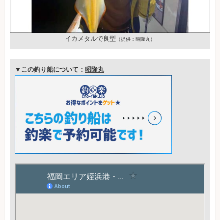
イカメタルで良型
（提供：昭隆丸）
▼この釣り船について：
昭隆丸