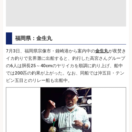
福岡県：金生丸
7月3日、福岡県宗像市・鐘崎港から案内中の
金生丸
が夜焚き
イカ釣りで玄界灘に出船すると、釣行した高宮さんグループ
の6人は胴長25～40cmのヤリイカを順調に釣り上げ、船中
では200匹の釣果が上がった。なお、同船では沖五目・テン
ビン五目とのリレー船も出船中。