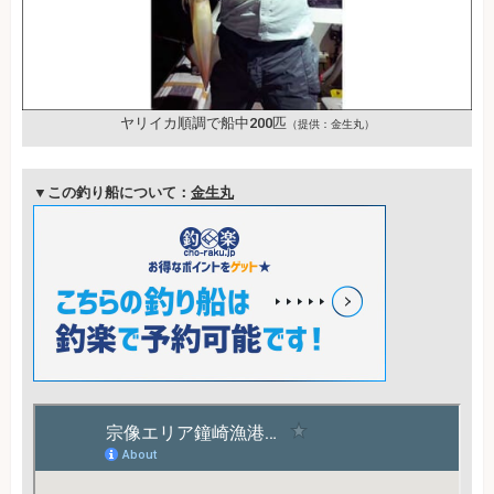
ヤリイカ順調で船中200匹
（提供：金生丸）
▼この釣り船について：
金生丸