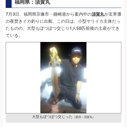
福岡県：須賀丸
7月3日、福岡県宗像市・鐘崎港から案内中の
須賀丸
が玄界灘
の夜焚きイカ釣りに出船。この日は、小型ヤリイカ主体だっ
たものの、大型もぽつぽつ交じり1人50匹前後の土産ができ
ている。
大型もぽつぽつ交じった
（提供：須賀丸）