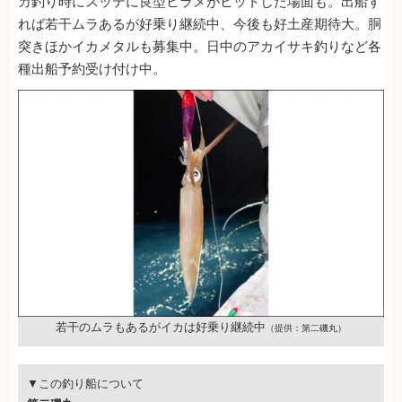
カ釣り時にスッテに良型ヒラメがヒットした場面も。出船す
れば若干ムラあるが好乗り継続中、今後も好土産期待大。胴
突きほかイカメタルも募集中。日中のアカイサキ釣りなど各
種出船予約受け付け中。
若干のムラもあるがイカは好乗り継続中
（提供：第二磯丸）
▼この釣り船について