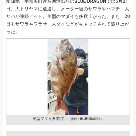
愛知県・南知多町片名漁港出船の
BLUE DRAGON
では6月21
日、大トリヤマに遭遇し、メーター級のサワラやハマチ、大
サバが連続ヒット。良型のマダイも多数上がった。また、20
日もサワラやワラサ、大ダイなどがキャッチされて盛り上が
った。
良型マダイ多数浮上
（提供：BLUE DRAGON）