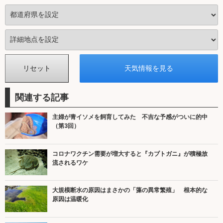
関連する記事
主婦が青イソメを飼育してみた 不吉な予感がついに的中
（第3回）
コロナワクチン需要が増大すると『カブトガニ』が積極放
流されるワケ
大規模断水の原因はまさかの「藻の異常繁殖」 根本的な
原因は温暖化