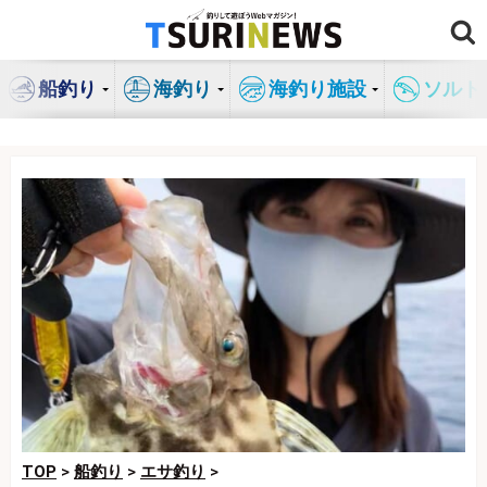
コ
ン
テ
船釣り
海釣り
海釣り施設
ソルト
ン
ツ
へ
ス
キ
ッ
プ
TOP
>
船釣り
>
エサ釣り
>