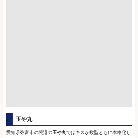
玉や丸
愛知県弥富市の境港の
玉や丸
ではキスが数型ともに本格化し