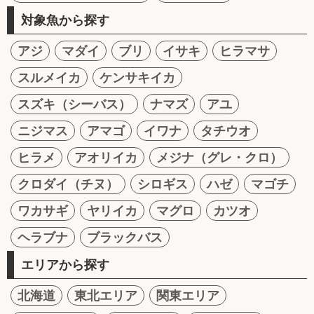
対象魚から探す
アジ
マダイ
ブリ
イサキ
ヒラマサ
スルメイカ
ケンサキイカ
スズキ（シーバス）
ナマズ
アユ
ニジマス
アマゴ
イワナ
タチウオ
ヒラメ
アオリイカ
メジナ（グレ・クロ）
クロダイ（チヌ）
シロギス
ハゼ
マゴチ
ワカサギ
ヤリイカ
マグロ
カツオ
ヘラブナ
ブラックバス
エリアから探す
北海道
東北エリア
関東エリア