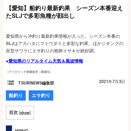
【愛知】船釣り最新釣果 シーズン本番迎え
たSLJで多彩魚種が顔出し
愛知県から沖釣り最新釣果情報が入った。シーズン本番の
SLJはアカハタにマトウダイと多彩な釣果。ほかジギングの
良型サワラにエサ釣りの抱卵イサキが絶好調。
●
愛知県のリアルタイム天気＆風波情報
（アイキャッチ画像提供：隆盛丸）
2021年7月3日
TSURINEWS編集部
船釣り
エサ釣り
目次
[
show
]