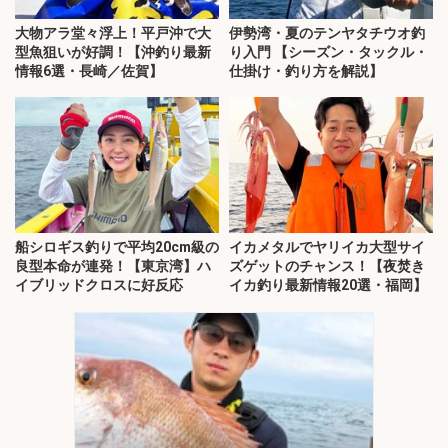
大物アラ堂々浮上！平戸沖で大
伊勢湾・夏のテンヤタチウオ釣
型魚狙いが好調！【沖釣り最新
り入門 【シーズン・タックル・
情報6選・長崎／佐賀】
仕掛け・釣り方を解説】
船シロギス釣りで平均20cm級の
イカメタルでヤリイカ大型サイ
良型本命が連発！【東京湾】ハ
ズゲットのチャンス！【夜焚き
イブリッドクロスに好反応
イカ釣り最新情報20選・福岡】