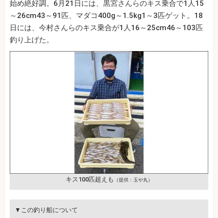
始め絶好調。6月21日には、黒宮さんらのキス乗合で1人15
～26cm43～91匹、マダコ400g～1.5kg1～3匹ゲット。18
日には、今村さんらのキス乗合が1人16～25cm46～103匹
釣り上げた。
キス100匹超えも
（提供：玉や丸）
▼この釣り船について