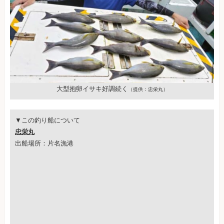
大型抱卵イサキ好調続く
（提供：忠栄丸）
▼この釣り船について
忠栄丸
出船場所：片名漁港