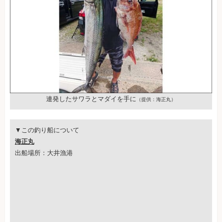
連発したサワラとマダイを手に
（提供：海正丸）
▼この釣り船について
海正丸
出船場所：大井漁港