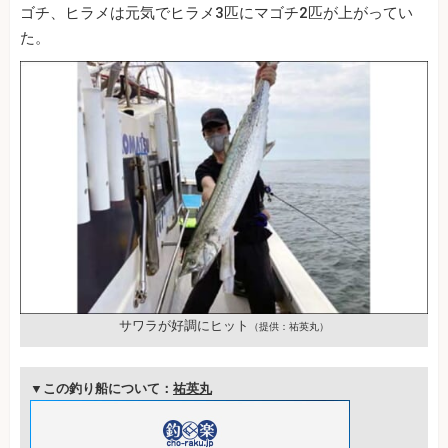
ゴチ、ヒラメは元気でヒラメ3匹にマゴチ2匹が上がってい
た。
サワラが好調にヒット
（提供：祐英丸）
▼この釣り船について：
祐英丸