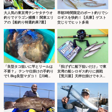
大人気の東京湾テンヤタチウオ
早朝3時間限定のボート釣りでシ
釣りでドラゴン捕獲！ 関東エリ
ロギスを快釣！【兵庫】ゲスト
アの【船釣り特選釣果7選】
交じりでヒット多発
「良型タコ狙いに竿とリールは
「投げずに船下狙いだけ」で東
不要？」 テンヤ仕掛けの手釣り
京湾の船シロギス釣りに挑戦
で1.8kg良型マダコ！【川崎
【荒川屋】天秤仕掛けでキス約
丸・東京湾】
70匹！