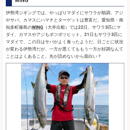
WING
伊勢湾ジギングでは、やっぱりマダイにサワラが順調。アジ
やサバ、カマスにハマチとターゲットは豊富だ。愛知県・南
知多町篠島の
WING
（大井出船）では22日、サワラ3匹にマ
ダイ、カマスやアジもポツポツヒット。21日もサワラ3匹に
マダイで、この日はサバがよく食ったようだ。日ごとに状況
が変わる伊勢湾だが、一方が悪くてももう一方が好調なんて
ことはよくあること。先が読めないから面白い？