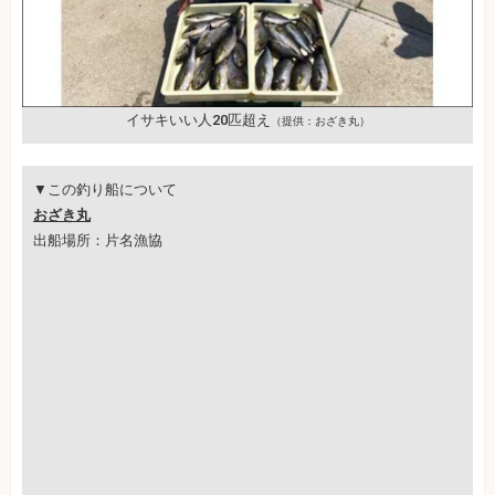
イサキいい人20匹超え
（提供：おざき丸）
▼この釣り船について
おざき丸
出船場所：片名漁協