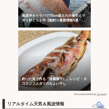
島原沖タイラバで70cm超えの大物交えマ
ダイ好ヒット中【船釣り最新情報5選・大
分／熊本】
釣った魚で作る「冷蔵庫干し」レシピ：ヨ
コスジフエダイのちょい干し
Recommended by
リアルタイム天気＆風波情報