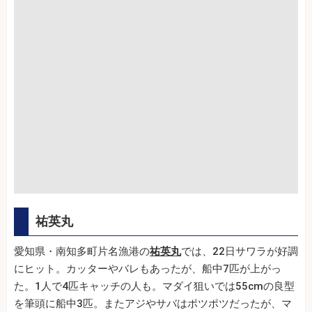
祐英丸
愛知県・南知多町片名漁港の
祐英丸
では、22日サワラが好調
にヒット。カッターやバレもあったが、船中7匹が上がっ
た。1人で4匹キャッチの人も。マダイ狙いでは55cmの良型
を筆頭に船中3匹。またアジやサバはポツポツだったが、マ