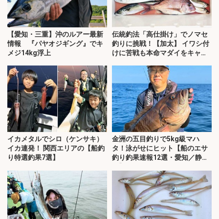
【愛知・三重】沖のルアー最新
伝統釣法「高仕掛け」でノマセ
情報 『パヤオジギング』でキ
釣りに挑戦！【加太】 イワシ付
メジ14kg浮上
けに苦戦も本命マダイをキャッ
チ！
イカメタルでシロ（ケンサキ）
金洲の五目釣りで5kg級マハ
イカ連発！ 関西エリアの【船釣
タ！泳がせにヒット【船のエサ
り特選釣果7選】
釣り釣果速報12選・愛知／静
岡】