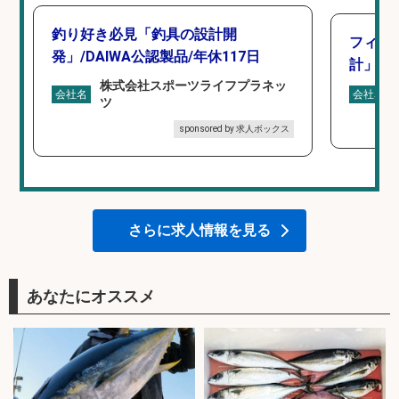
釣り好き必見「釣具の設計開
フィッ
発」/DAIWA公認製品/年休117日
計」
株式会社スポーツライフプラネッ
会社名
会社名
ツ
sponsored by 求人ボックス
さらに求人情報を見る
あなたにオススメ