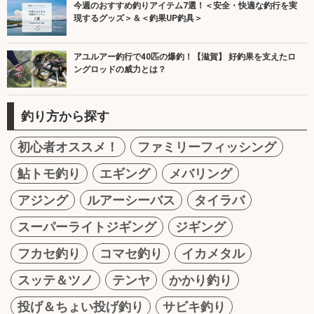
今週のおすすめ釣りアイテム7選！＜安全・快適な釣行を実
現するグッズ＞＆＜釣果UP釣具＞
アユルアー釣行で40匹の爆釣！【滋賀】 好釣果を支えたロ
ングロッドの威力とは？
釣り方から探す
初心者オススメ！
ファミリーフィッシング
鮎トモ釣り
エギング
メバリング
アジング
ルアーシーバス
タイラバ
スーパーライトジギング
ジギング
フカセ釣り
コマセ釣り
イカメタル
スッテ＆ツノ
テンヤ
かかり釣り
投げ＆ちょい投げ釣り
サビキ釣り