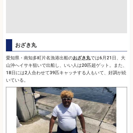
おざき丸
愛知県・南知多町片名漁港出船の
おざき丸
では6月21日、大
山沖へイサキ狙いで出船し、いい人は20匹超ゲット。また、
18日には2人合わせて39匹キャッチする人もいて、好調が続
いている。