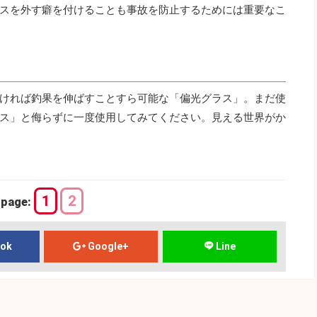
スを外す癖を付けることも事故を防止するためには重要なこ
ければ釣果を伸ばすことすら可能な「偏光グラス」。まだ使
ス」と侮らずに一度使用してみてください。見える世界がか
1
2
page:
ook
Google+
Line