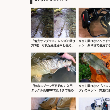
『偏光サングラス』レンズの選び
今さら聞けないヘッド
方3選 可視光線透過率と偏光度
ホン：釣り場で使用す
とは？
点5選
『淡水スプーン五目釣り』入門
今さら聞けない『バス
タックル流用OKで低予算で始め
グ』のキホン：野池に
られる
ド長