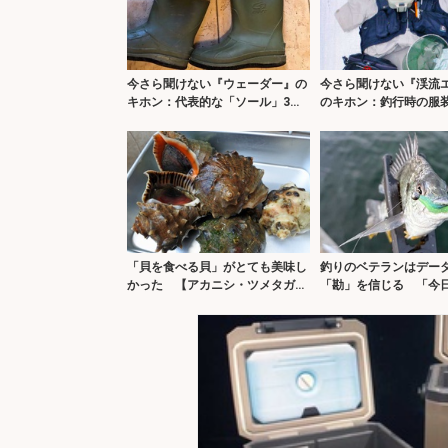
今さら聞けない『ウェーダー』の
今さら聞けない『渓流
キホン：代表的な「ソール」3種
のキホン：釣行時の服
類と特徴
「貝を食べる貝」がとても美味し
釣りのベテランはデー
かった 【アカニシ・ツメタガ
「勘」を信じる 「今
イ・イボニシ】
う」の感覚とは？