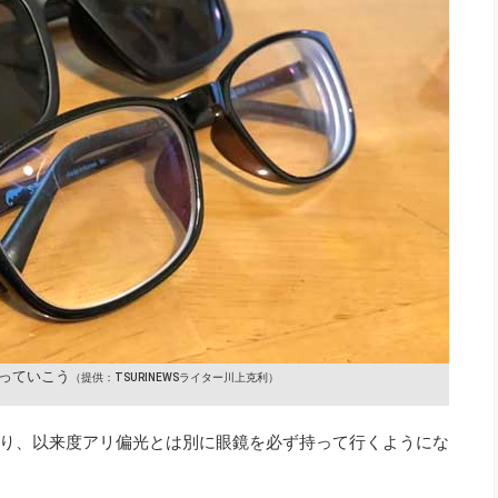
っていこう
（提供：TSURINEWSライター川上克利）
り、以来度アリ偏光とは別に眼鏡を必ず持って行くようにな