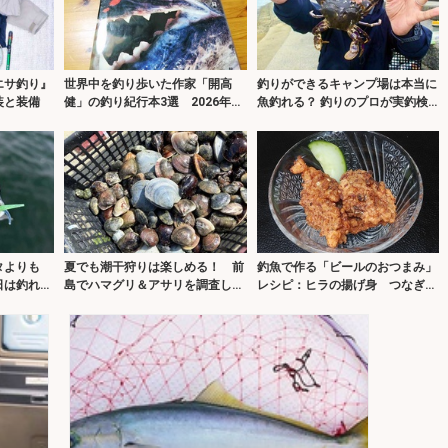
エサ釣り』
世界中を釣り歩いた作家「開高
釣りができるキャンプ場は本当に
装と装備
健」の釣り紀行本3選 2026年は
魚釣れる？ 釣りのプロが実釣検
『オーパ』取材から50周年
証＆キャンプ飯も満喫
タよりも
夏でも潮干狩りは楽しめる！ 前
釣魚で作る「ビールのおつまみ」
日は釣れそ
島でハマグリ＆アサリを調査して
レシピ：ヒラの揚げ身 つなぎは
みた【愛知】
少なめに！