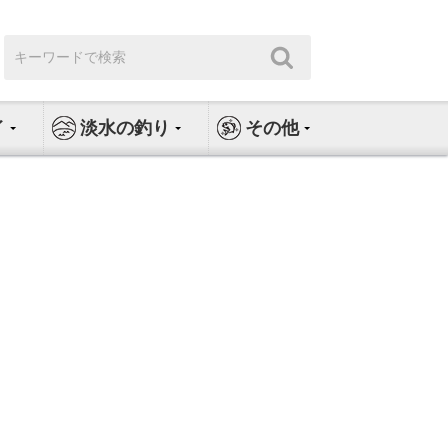
検
検
索:
索
イ
淡水の釣り
その他