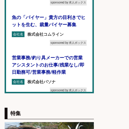
sponsored by 求人ボックス
魚の「バイヤー」貴方の目利きでヒ
ットを生む、裁量バイヤー募集
株式会社コムライン
会社名
sponsored by 求人ボックス
営業事務/釣り具メーカーでの営業
アシスタントのお仕事/残業なし/即
日勤務可/営業事務/軽作業
株式会社パソナ
会社名
sponsored by 求人ボックス
魚をさばける方必見「鮮魚部門スタ
ッフ」/3つの働き方が選べる
特集
株式会社旬
会社名