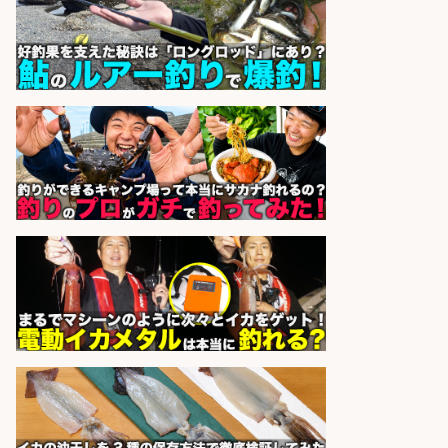
sponsored by 求人ボックス
福岡「現場監督」/釣り好き歓迎/残
業10時間/経験者歓迎
広松久水産株式会社
会社名
sponsored by 求人ボックス
日払いOKで即日収入/営業事務/「時
給1,425円」沼津市足高エリアの釣
り具メーカーで受注処理・見積作成
の営業事務/マニュアル完備で未経
験OK・服装髪色ネイル自由&土日祝
休み/静岡県/沼津市
株式会社セイノースタッフサー
会社名
ビス
sponsored by 求人ボックス