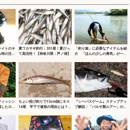
ライトのキ
夏ワカサギ釣行：351尾！夏だっ
「釣り旅」に必要なアイテムを紹
る時の注意
て高活性！【神奈川県：芦ノ湖】
介 「ほんの少しの勇気」が一番
大事？
フィッシン
ちょい投げ釣りで13cm頭にキス
『シーバスゲーム』ステップアッ
適したロッ
14尾 竿下で連発の理由とは？
プ解説：「バルサ製ルアー」の長
【大阪】
所短所