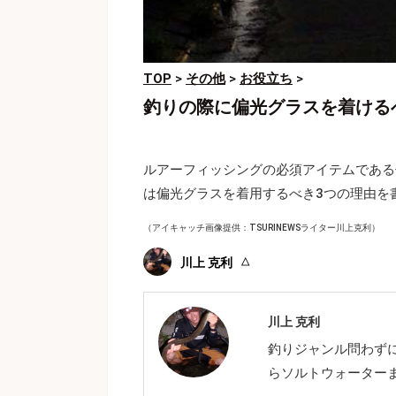
TOP
>
その他
>
お役立ち
>
釣りの際に偏光グラスを着ける
ルアーフィッシングの必須アイテムである
は偏光グラスを着用するべき3つの理由を
（アイキャッチ画像提供：TSURINEWSライター川上克利）
川上 克利
川上 克利
釣りジャンル問わず
らソルトウォーター