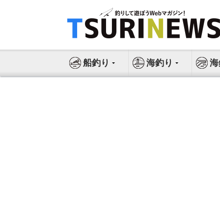
コ
ン
テ
ン
ツ
船釣り
海釣り
海
へ
ス
キ
ッ
プ