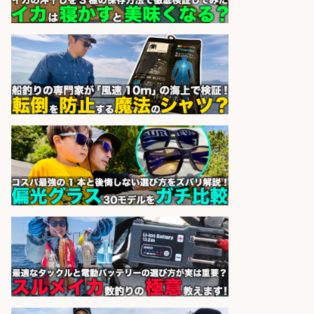
人材紹介事業責任者候補/飲食業界
向けSaaS企業「魚ぽち」/東証グロ
ース市場上場
株式会社フーディソン
会社名
sponsored by 求人ボックス
レジカウンター/夕方勤務で時給UP
お釣りの計算不要の簡単レジ1日2時
間
オーケー株式会社
会社名
sponsored by 求人ボックス
レジカウンター/お釣りの計算不要
の簡単レジ 未経験も安心の研修あり
1日2h
オーケー株式会社
会社名