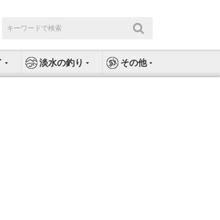
検
検
索:
索
イ
淡水の釣り
その他