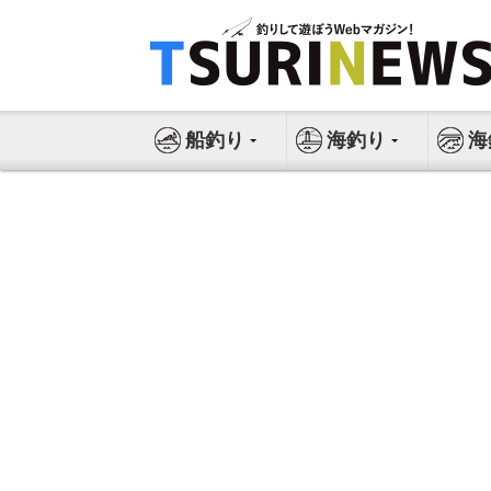
コ
ン
テ
ン
ツ
船釣り
海釣り
海
へ
ス
キ
ッ
プ