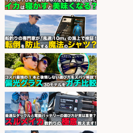
県/広島市西区
株式会社ホットスタッフ五日市
会社名
sponsored by 求人ボックス
日払いOKで即日収入/製造スタッフ/
「堺市堺区」入社祝金10万円/堺市
堺区の工場で自転車部品や釣り具の
組立/日払いOK・未経験歓迎&土日
祝休みで年間休日126日/大阪府
パーソルファクトリーパートナ
会社名
ーズ株式会社
sponsored by 求人ボックス
日払いOKで即日収入/ライン作業員/
「堺市堺区」 未経験歓迎/入社祝金
10万円/堺市堺区の工場で自転車部
品や釣り具の組立/日払いOK&土日