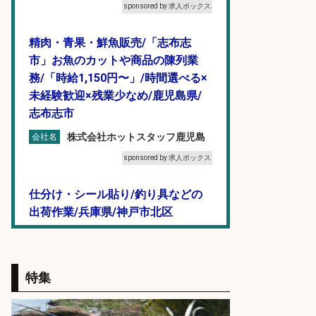
sponsored by 求人ボックス
精肉・青果・鮮魚販売/「志布志
市」お魚のカットや商品の陳列業
務/「時給1,150円〜」/時間選べる×
未経験歓迎×残業少なめ/鹿児島県/
志布志市
株式会社ホットスタッフ鹿児島
会社名
sponsored by 求人ボックス
仕分け・シール貼り/釣り具などの
出荷作業/兵庫県/神戸市北区
UTエージェント株式会社
会社名
sponsored by 求人ボックス
特集
販売スタッフ/「未経験歓迎」魚を
捌く作業なし!イオン食品売場スタッ