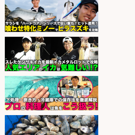
祝休みで年間休日126日
パーソルファクトリーパートナ
会社名
ーズ株式会社
sponsored by 求人ボックス
日払いOKで即日収入/製造スタッフ/
「堺市堺区」 土日祝休みで年間休日
126日&入社祝金10万円/堺市堺区の
工場で自転車部品や釣り具の組立/
日払いOK・未経験歓迎/大阪府
パーソルファクトリーパートナ
会社名
ーズ株式会社
sponsored by 求人ボックス
さらに求人情報を見る