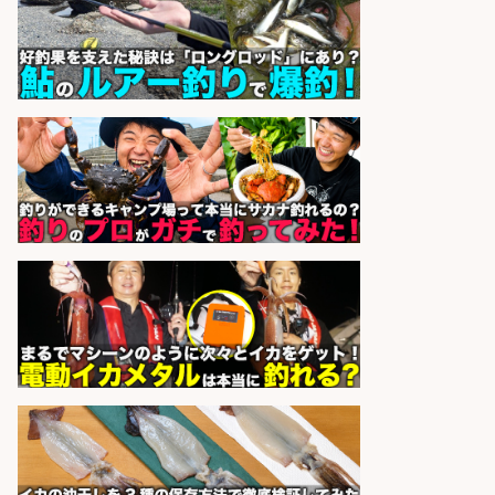
フ募集/東京都/目黒区
イオンスタイル碑文谷店
会社名
sponsored by 求人ボックス
精肉・青果・鮮魚販売/「志布志
市」「時給1,150円〜」志布志市で
お魚のカットや商品の陳列業務/時
間選べる×未経験歓迎×残業少なめ/
鹿児島県/志布志市
株式会社ホットスタッフ鹿児島
会社名
sponsored by 求人ボックス
日払いOKで即日収入/製造スタッフ/
「広島市佐伯区」「時給1,200円」
日払いOK!広島市佐伯区でお魚のパ
ック詰めや品出しスタッフ/未経験
歓迎×残業少なめ×週4日〜OK/広島