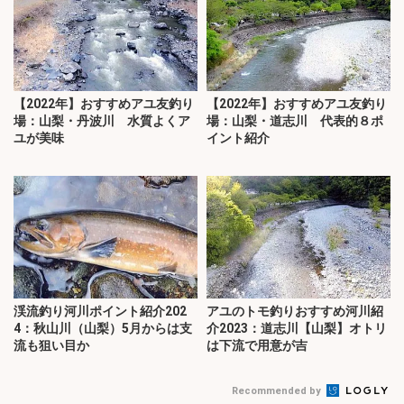
【2022年】おすすめアユ友釣り
【2022年】おすすめアユ友釣り
場：山梨・丹波川 水質よくア
場：山梨・道志川 代表的８ポ
ユが美味
イント紹介
渓流釣り河川ポイント紹介202
アユのトモ釣りおすすめ河川紹
4：秋山川（山梨）5月からは支
介2023：道志川【山梨】オトリ
流も狙い目か
は下流で用意が吉
Recommended by