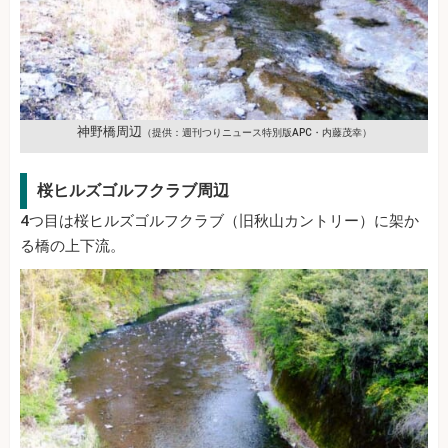
神野橋周辺
（提供：週刊つりニュース特別版APC・内藤茂幸）
桜ヒルズゴルフクラブ周辺
4つ目は桜ヒルズゴルフクラブ（旧秋山カントリー）に架か
る橋の上下流。