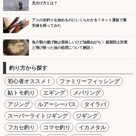
見分け方とは？
アユの友釣りを始めるのにいくらかかる？ネット通販で最
安値を探ってみた
魚介類の揚げ物は美味しいけど油跳ねがち！ 破裂防止対策
と飛び散った油の処理について解説！
釣り方から探す
初心者オススメ！
ファミリーフィッシング
鮎トモ釣り
エギング
メバリング
アジング
ルアーシーバス
タイラバ
スーパーライトジギング
ジギング
フカセ釣り
コマセ釣り
イカメタル