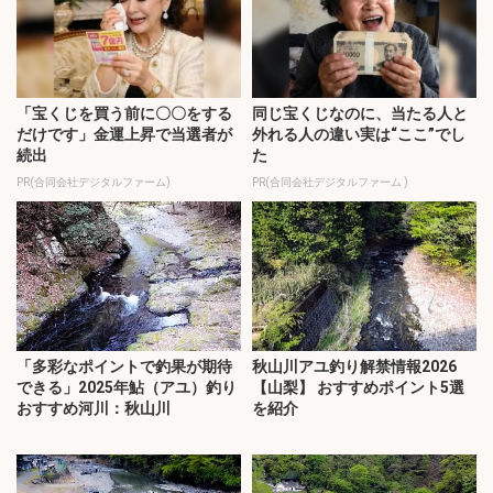
「宝くじを買う前に〇〇をする
同じ宝くじなのに、当たる人と
だけです」金運上昇で当選者が
外れる人の違い実は“ここ”でし
続出
た
PR(合同会社デジタルファーム)
PR(合同会社デジタルファーム )
「多彩なポイントで釣果が期待
秋山川アユ釣り解禁情報2026
できる」2025年鮎（アユ）釣り
【山梨】 おすすめポイント5選
おすすめ河川：秋山川
を紹介