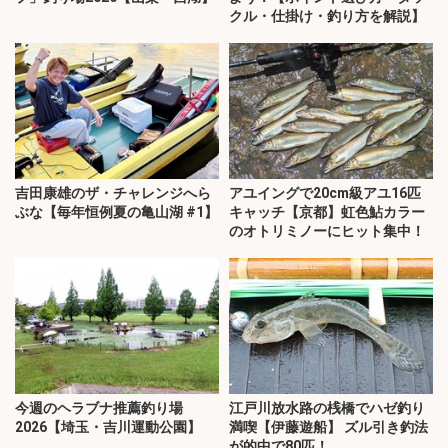
クル・仕掛け・釣り方を解説】
吉田康雄のザ・チャレンジへら
アユイングで20cm級アユ16匹
ぶな【毎年恒例夏の亀山湖 #1】
キャッチ【京都】虹色鮎カラー
のオトリミノーにヒット集中！
今週のヘラブナ推薦釣り場
江戸川放水路の桟橋でハゼ釣り
2026【埼玉・吉川運動公園】
満喫【伊藤遊船】 ズル引き釣法
が的中で80匹！