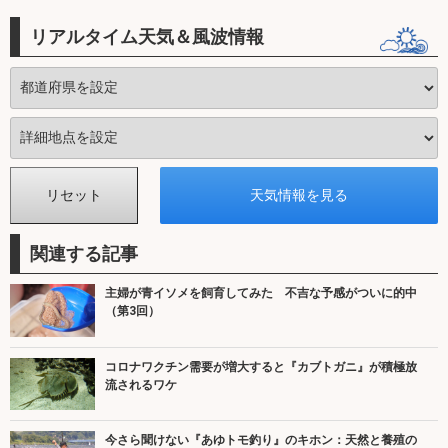
リアルタイム天気＆風波情報
関連する記事
主婦が青イソメを飼育してみた 不吉な予感がついに的中
（第3回）
コロナワクチン需要が増大すると『カブトガニ』が積極放
流されるワケ
今さら聞けない『あゆトモ釣り』のキホン：天然と養殖の