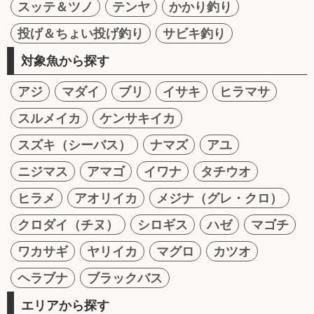
スッテ＆ツノ
テンヤ
かかり釣り
投げ＆ちょい投げ釣り
サビキ釣り
対象魚から探す
アジ
マダイ
ブリ
イサキ
ヒラマサ
スルメイカ
ケンサキイカ
スズキ（シーバス）
ナマズ
アユ
ニジマス
アマゴ
イワナ
タチウオ
ヒラメ
アオリイカ
メジナ（グレ・クロ）
クロダイ（チヌ）
シロギス
ハゼ
マゴチ
ワカサギ
ヤリイカ
マグロ
カツオ
ヘラブナ
ブラックバス
エリアから探す