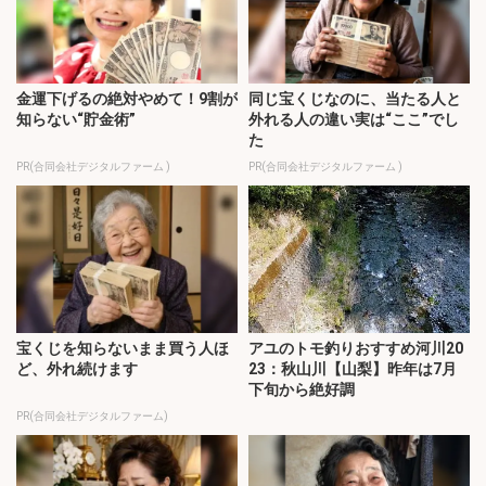
金運下げるの絶対やめて！9割が
同じ宝くじなのに、当たる人と
知らない“貯金術”
外れる人の違い実は“ここ”でし
た
PR(合同会社デジタルファーム )
PR(合同会社デジタルファーム )
宝くじを知らないまま買う人ほ
アユのトモ釣りおすすめ河川20
ど、外れ続けます
23：秋山川【山梨】昨年は7月
下旬から絶好調
PR(合同会社デジタルファーム)