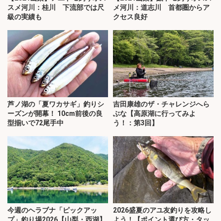
スメ河川：桂川 下流部では尺
メ河川：道志川 首都圏からア
級の実績も
クセス良好
芦ノ湖の「夏ワカサギ」釣りシ
吉田康雄のザ・チャレンジへら
ーズンが開幕！ 10cm前後の良
ぶな【高原湖に行ってみよ
型揃いで72尾手中
う！：第3回】
今週のヘラブナ「ピックアッ
2026盛夏のアユ友釣りを攻略し
プ」釣り場2026【山梨・西湖】
よう！【ポイント選び方・タッ