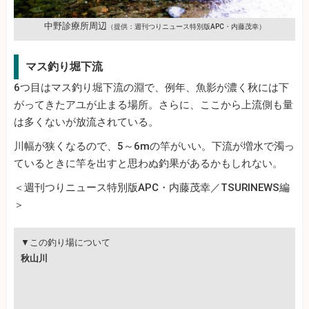
中野診療所周辺
（提供：週刊つりニュース特別版APC・内藤茂幸）
マス釣り堀下流
6つ目はマス釣り堀下流の淵で、例年、魚影が濃く秋には下
がってきたアユが止まる場所。さらに、ここから上流側も量
は多くないが放流されている。
川幅が狭くなるので、5～6mの竿がいい。下流が増水で濁っ
ているときに竿を出すと思わぬ釣果があるかもしれない。
＜週刊つりニュース特別版APC・内藤茂幸／TSURINEWS編
＞
▼この釣り場について
秋山川