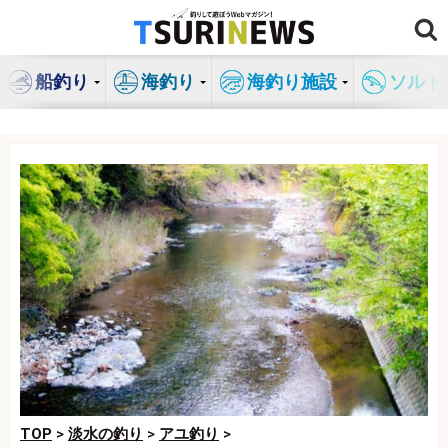
コ
ン
テ
船釣り
海釣り
海釣り施設
ソルト
ン
ツ
へ
ス
キ
ッ
プ
TOP
>
淡水の釣り
>
アユ釣り
>