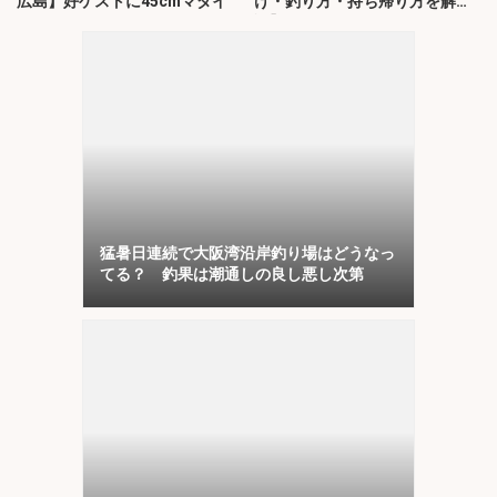
広島】好ゲストに45cmマダイ
け・釣り方・持ち帰り方を解
説】
猛暑日連続で大阪湾沿岸釣り場はどうなっ
てる？ 釣果は潮通しの良し悪し次第