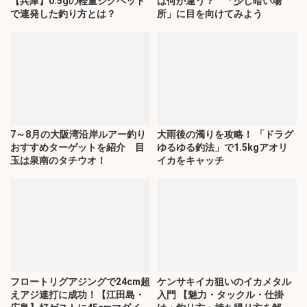
【兵庫】0.5gの軽量ジグヘッド
は何が違う？ 「少し暗い場
で連発した釣り方とは？
所」に目を向けてみよう
7～8月の大阪湾沿岸ルアー釣り
大雨後の濁りを攻略！ 「ドラグ
おすすめターゲットを紹介 目
ゆるゆる釣法」で1.5kgアオリ
玉は泉南のタチウオ！
イカをキャッチ
フロートリグアジングで24cm超
ケンサキイカ狙いのイカメタル
えアジ連打に成功！【江田島・
入門 【魅力・タックル・仕掛