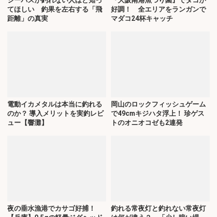
シーバスが釣れない人ほど知っ
『大阪南港魚つり園』でタコが
てほしい 釣果を左右する「飛
好調！ 全エリアをランガンで
距離」の真実
マダコ24杯キャッチ
電動イカメタルは本当に釣れる
岡山のロックフィッシュゲーム
のか？ 導入メリットを実釣レビ
で49cmキジハタ浮上！ 珍ゲス
ュー【響灘】
トのオニオコゼも2連発
夜の垂水漁港でカサゴ好捕！
釣れる常夜灯と釣れない常夜灯