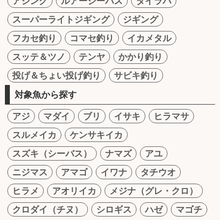
アジング
ルアーシーバス
タイラバ
スーパーライトジギング
ジギング
フカセ釣り
コマセ釣り
イカメタル
スッテ＆ツノ
テンヤ
かかり釣り
投げ＆ちょい投げ釣り
サビキ釣り
対象魚から探す
アジ
マダイ
ブリ
イサキ
ヒラマサ
スルメイカ
ケンサキイカ
スズキ（シーバス）
ナマズ
アユ
ニジマス
アマゴ
イワナ
タチウオ
ヒラメ
アオリイカ
メジナ（グレ・クロ）
クロダイ（チヌ）
シロギス
ハゼ
マゴチ