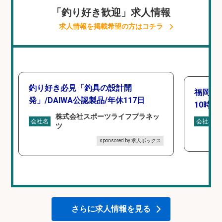
「釣り好き歓迎」求人情報
求人情報を掲載希望の方はコチラ
釣り好き必見「釣具の設計開
福岡「
発」/DAIWA公認製品/年休117日
10時間
株式会社スポーツライフプラネッ
会社名
会社名
ツ
sponsored by 求人ボックス
さらに求人情報を見る