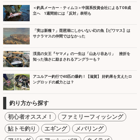
＜釣具メーカー・ティムコ＞中国系投資会社によるTOB成
立へ 1週間前には「反対」表明も
「実は新種？」琵琶湖にしかいない幻の魚【ビワマス】は
サクラマスの仲間ではなかった
渓流の女王『ヤマメ』の一生は「山あり谷あり」 挫折を
知った強さに励まされるアングラーも？
アユルアー釣行で40匹の爆釣！【滋賀】 好釣果を支えたロ
ングロッドの威力とは？
釣り方から探す
初心者オススメ！
ファミリーフィッシング
鮎トモ釣り
エギング
メバリング