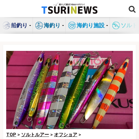
コ
ン
テ
船釣り
海釣り
海釣り施設
ソルト
ン
ツ
へ
ス
キ
ッ
プ
TOP
>
ソルトルアー
>
オフショア
>