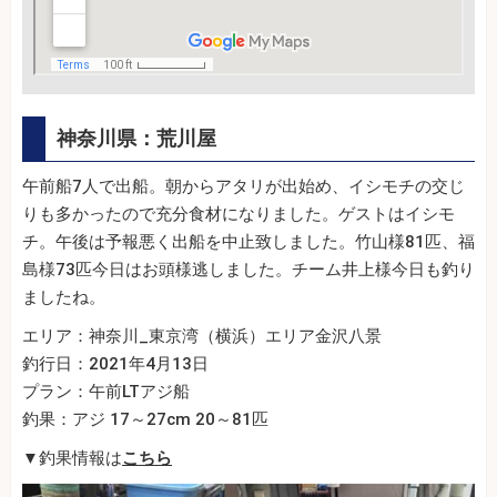
神奈川県：荒川屋
午前船7人で出船。朝からアタリが出始め、イシモチの交じ
りも多かったので充分食材になりました。ゲストはイシモ
チ。午後は予報悪く出船を中止致しました。竹山様81匹、福
島様73匹今日はお頭様逃しました。チーム井上様今日も釣り
ましたね。
エリア：神奈川_東京湾（横浜）エリア金沢八景
釣行日：2021年4月13日
プラン：午前LTアジ船
釣果：アジ 17～27cm 20～81匹
▼釣果情報は
こちら