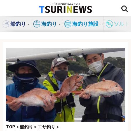
コ
ン
テ
船釣り
海釣り
海釣り施設
ソルト
ン
ツ
へ
ス
キ
ッ
プ
TOP
>
船釣り
>
エサ釣り
>