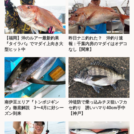
【福岡】沖のルアー最新釣果
昨日ナニ釣れた？ 沖釣り速
『タイラバ』でマダイ上向き大
報：千葉内房のマダイはオデコ
型ヒット中
なし【関東】
南伊豆エリア『トンボジギン
沖堤防で乗っ込みチヌ狙いフカ
グ』徹底解説 3〜4月に好シー
セ釣り 誘いハマり40cm手中
ズン到来
【神戸】