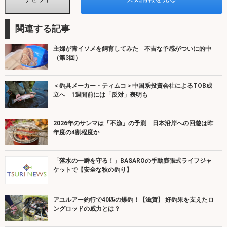
関連する記事
主婦が青イソメを飼育してみた 不吉な予感がついに的中
（第3回）
＜釣具メーカー・ティムコ＞中国系投資会社によるTOB成
立へ 1週間前には「反対」表明も
2026年のサンマは「不漁」の予測 日本沿岸への回遊は昨
年度の4割程度か
「落水の一瞬を守る！」BASAROの手動膨張式ライフジャ
ケットで【安全な秋の釣り】
アユルアー釣行で40匹の爆釣！【滋賀】 好釣果を支えたロ
ングロッドの威力とは？