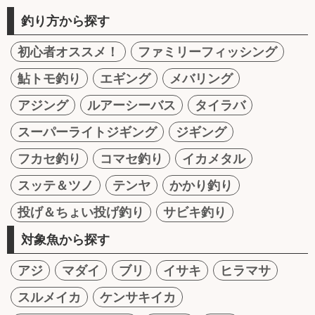
釣り方から探す
初心者オススメ！
ファミリーフィッシング
鮎トモ釣り
エギング
メバリング
アジング
ルアーシーバス
タイラバ
スーパーライトジギング
ジギング
フカセ釣り
コマセ釣り
イカメタル
スッテ＆ツノ
テンヤ
かかり釣り
投げ＆ちょい投げ釣り
サビキ釣り
対象魚から探す
アジ
マダイ
ブリ
イサキ
ヒラマサ
スルメイカ
ケンサキイカ