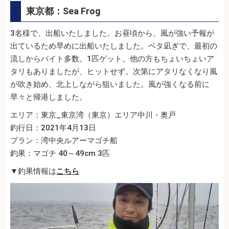
東京都：Sea Frog
3名様で、出船いたしました。お昼頃から、風が強い予報が
出ているため早めに出船いたしました。ベタ凪ぎで、最初の
流しからバイト多数。1匹ゲット。他の方もちょいちょいア
タリもありましたが、ヒットせず。次第にアタリなくなり風
が吹き始め、北上しながら狙いました。風が強くなる前に
早々と帰港しました。
エリア：東京_東京湾（東京）エリア中川・奥戸
釣行日：2021年4月13日
プラン：湾中央ルアーマゴチ船
釣果：マゴチ 40～49cm 3匹
▼釣果情報は
こちら