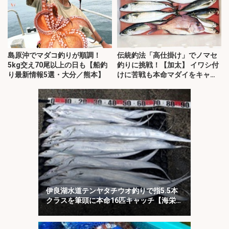
島原沖でマダコ釣りが順調！
伝統釣法「高仕掛け」でノマセ
5kg交え70尾以上の日も【船釣
釣りに挑戦！【加太】 イワシ付
り最新情報5選・大分／熊本】
けに苦戦も本命マダイをキャッ
チ！
伊良湖水道テンヤタチウオ釣りで指5.5本
クラスを筆頭に本命16匹キャッチ【海栄
丸】