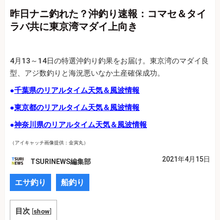
昨日ナニ釣れた？沖釣り速報：コマセ＆タイ
ラバ共に東京湾マダイ上向き
4月13～14日の特選沖釣り釣果をお届け。東京湾のマダイ良
型、アジ数釣りと海況悪いなか土産確保成功。
●
千葉県のリアルタイム天気＆風波情報
●
東京都のリアルタイム天気＆風波情報
●
神奈川県のリアルタイム天気＆風波情報
（アイキャッチ画像提供：金寅丸）
2021年4月15日
TSURINEWS編集部
エサ釣り
船釣り
目次
[
show
]