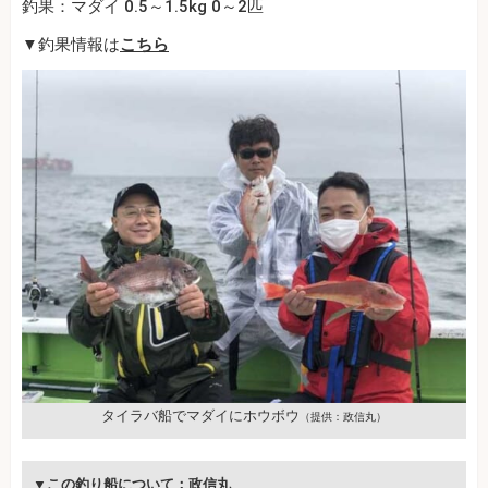
釣果：マダイ 0.5～1.5kg 0～2匹
▼釣果情報は
こちら
タイラバ船でマダイにホウボウ
（提供：政信丸）
▼この釣り船について：
政信丸