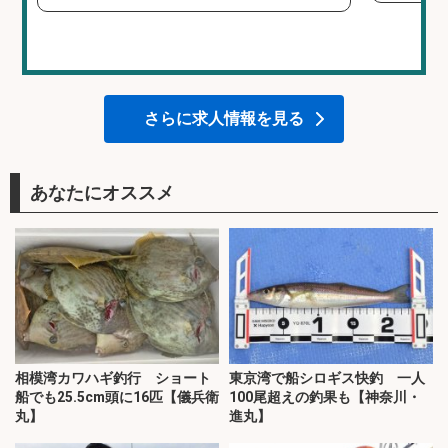
さらに求人情報を見る
あなたにオススメ
相模湾カワハギ釣行 ショート
東京湾で船シロギス快釣 一人
船でも25.5cm頭に16匹【儀兵衛
100尾超えの釣果も【神奈川・
丸】
進丸】