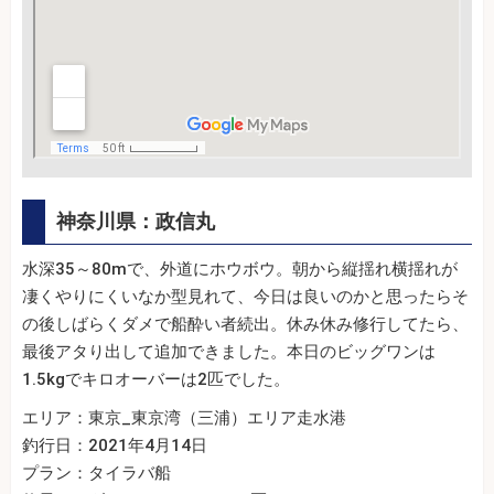
神奈川県：政信丸
水深35～80mで、外道にホウボウ。朝から縦揺れ横揺れが
凄くやりにくいなか型見れて、今日は良いのかと思ったらそ
の後しばらくダメで船酔い者続出。休み休み修行してたら、
最後アタり出して追加できました。本日のビッグワンは
1.5kgでキロオーバーは2匹でした。
エリア：東京_東京湾（三浦）エリア走水港
釣行日：2021年4月14日
プラン：タイラバ船