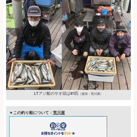
LTアジ船のサオ頭は81匹
（提供：荒川屋）
▼この釣り船について：
荒川屋