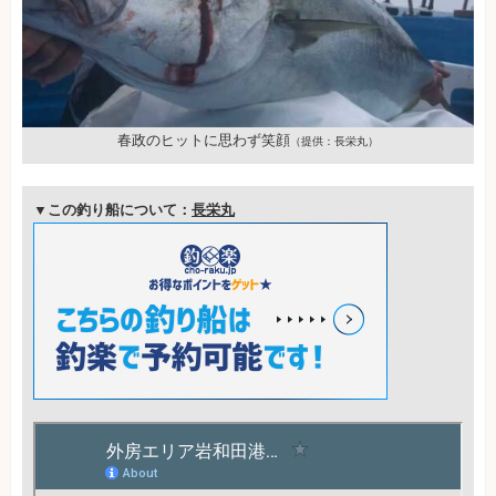
春政のヒットに思わず笑顔
（提供：長栄丸）
▼この釣り船について：
長栄丸