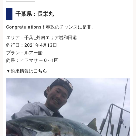
千葉県：長栄丸
Congratulations！春政のチャンスに是非。
エリア：千葉_外房エリア岩和田港
釣行日：2021年4月13日
プラン：ルアー船
釣果：ヒラマサ — 0～1匹
▼釣果情報は
こちら