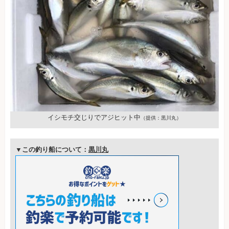
イシモチ交じりでアジヒット中
（提供：黒川丸）
▼この釣り船について：
黒川丸