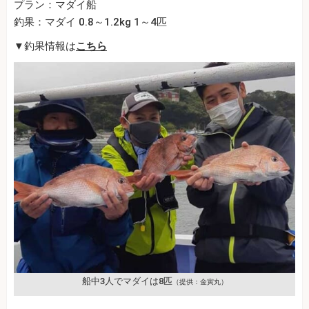
プラン：マダイ船
釣果：マダイ 0.8～1.2kg 1～4匹
▼釣果情報は
こちら
船中3人でマダイは8匹
（提供：金寅丸）