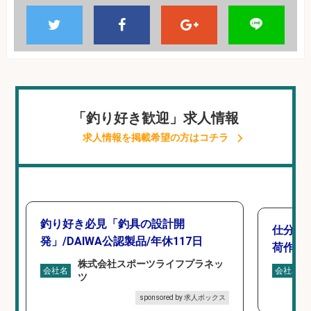
「釣り好き歓迎」求人情報
求人情報を掲載希望の方はコチラ
釣り好き必見「釣具の設計開
仕分け
発」/DAIWA公認製品/年休117日
荷作業
株式会社スポーツライフプラネッ
会社名
会社名
ツ
sponsored by 求人ボックス