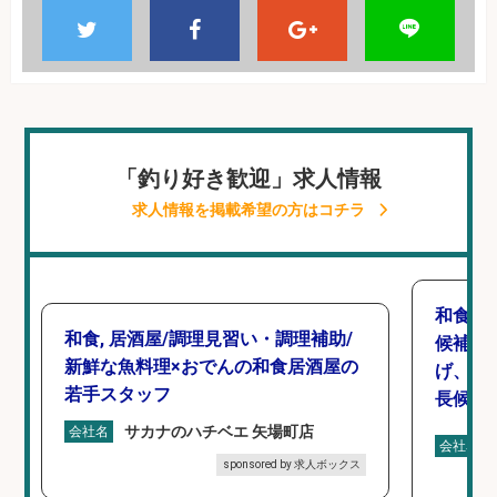
「釣り好き歓迎」求人情報
求人情報を掲載希望の方はコチラ
和食,
和食, 居酒屋/調理見習い・調理補助/
候補/
新鮮な魚料理×おでんの和食居酒屋の
げ、食
若手スタッフ
長候補
サカナのハチベエ 矢場町店
会社名
会社名
sponsored by 求人ボックス