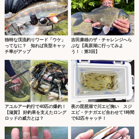
独特な渓流釣りワード「ウケ」
吉田康雄のザ・チャレンジへら
ってなに？ 知れば良型キャッ
ぶな【高原湖に行ってみよ
チ率がアップ
う！：第3回】
アユルアー釣行で40匹の爆釣！
夜の琵琶湖で川エビ掬い スジ
【滋賀】 好釣果を支えたロング
エビ・テナガエビ合わせて1時間
ロッドの威力とは？
で62匹キャッチ！