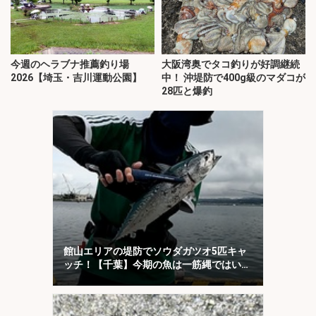
今週のヘラブナ推薦釣り場
大阪湾奥でタコ釣りが好調継続
2026【埼玉・吉川運動公園】
中！ 沖堤防で400g級のマダコが
28匹と爆釣
館山エリアの堤防でソウダガツオ5匹キャ
ッチ！【千葉】今期の魚は一筋縄ではいか
ない？