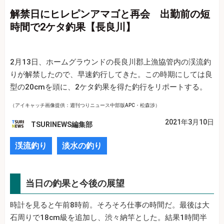
解禁日にヒレピンアマゴと再会 出勤前の短
時間で2ケタ釣果【長良川】
2月13日、ホームグラウンドの長良川郡上漁協管内の渓流釣
りが解禁したので、早速釣行してきた。この時期にしては良
型の20cmを頭に、2ケタ釣果を得た釣行をリポートする。
（アイキャッチ画像提供：週刊つりニュース中部版APC・松森渉）
2021年3月10日
TSURINEWS編集部
渓流釣り
淡水の釣り
当日の釣果と今後の展望
時計を見ると午前8時前。そろそろ仕事の時間だ。最後は大
石周りで18cm級を追加し、渋々納竿とした。結果1時間半