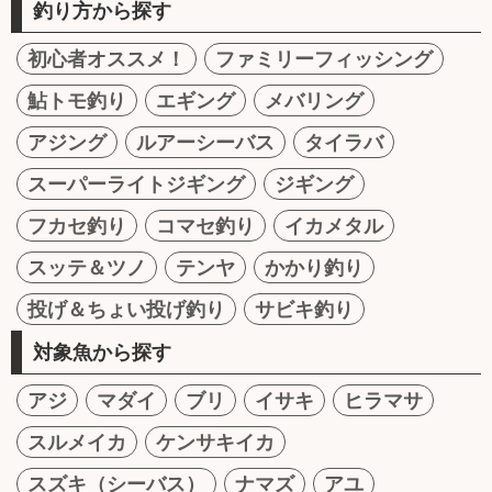
釣り方から探す
初心者オススメ！
ファミリーフィッシング
鮎トモ釣り
エギング
メバリング
アジング
ルアーシーバス
タイラバ
スーパーライトジギング
ジギング
フカセ釣り
コマセ釣り
イカメタル
スッテ＆ツノ
テンヤ
かかり釣り
投げ＆ちょい投げ釣り
サビキ釣り
対象魚から探す
アジ
マダイ
ブリ
イサキ
ヒラマサ
スルメイカ
ケンサキイカ
スズキ（シーバス）
ナマズ
アユ