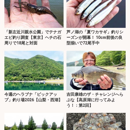
「新左近川親水公園」でテナガ
芦ノ湖の「夏ワカサギ」釣りシ
エビ釣り調査【東京】ヘチの石
ーズンが開幕！ 10cm前後の良
周りで18尾と対面
型揃いで72尾手中
今週のヘラブナ「ピックアッ
吉田康雄のザ・チャレンジへら
プ」釣り場2026【山梨・西湖】
ぶな【高原湖に行ってみよ
う！：第2回】