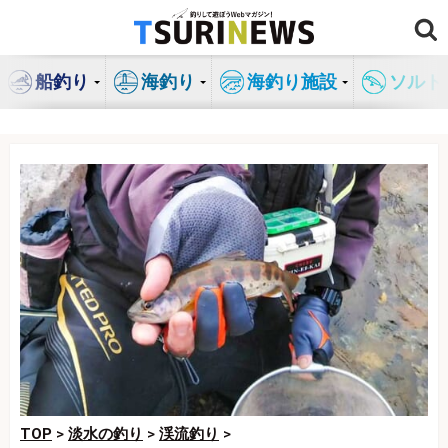
コ
ン
テ
船釣り
海釣り
海釣り施設
ソルト
ン
ツ
へ
ス
キ
ッ
プ
TOP
>
淡水の釣り
>
渓流釣り
>