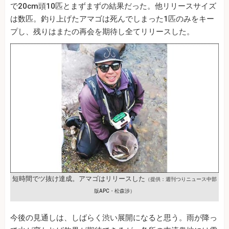
で20cm頭10匹とまずまずの結果だった。他リリースサイズ
は数匹。釣り上げたアマゴは死んでしまった1匹のみをキー
プし、残りはまたの再会を期待し全てリリースした。
短時間でツ抜け達成。アマゴはリリースした
（提供：週刊つりニュース中部
版APC・松森渉）
今後の見通しは、しばらく渋い展開になると思う。雨が降っ