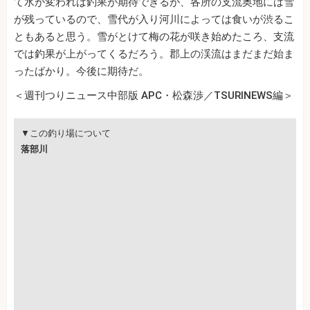
て水が変われば釣果が期待できるが、各所の支流奥地には雪
が残っているので、雪代が入り河川によっては食いが渋るこ
ともあると思う。雪がとけて梅の花が咲き始めたころ、支流
では釣果が上がってくるだろう。郡上の渓流はまだまだ始ま
ったばかり。今後に期待だ。
＜週刊つりニュース中部版 APC・松森渉／TSURINEWS編＞
▼この釣り場について
落部川