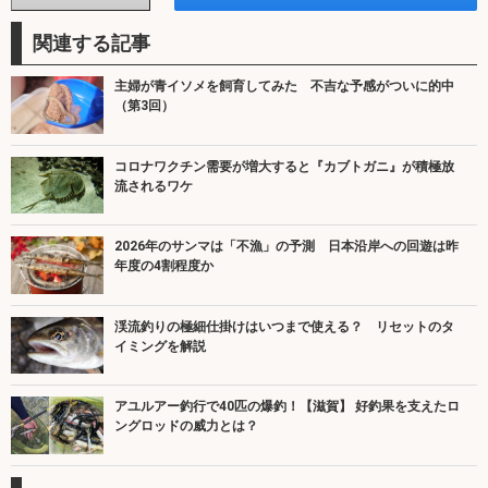
関連する記事
主婦が青イソメを飼育してみた 不吉な予感がついに的中
（第3回）
コロナワクチン需要が増大すると『カブトガニ』が積極放
流されるワケ
2026年のサンマは「不漁」の予測 日本沿岸への回遊は昨
年度の4割程度か
渓流釣りの極細仕掛けはいつまで使える？ リセットのタ
イミングを解説
アユルアー釣行で40匹の爆釣！【滋賀】 好釣果を支えたロ
ングロッドの威力とは？