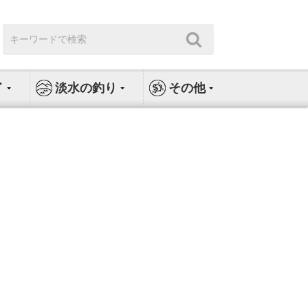
検
検
索:
索
イ
淡水の釣り
その他