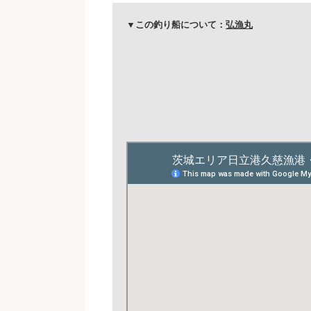
▼この釣り船について：
弘漁丸