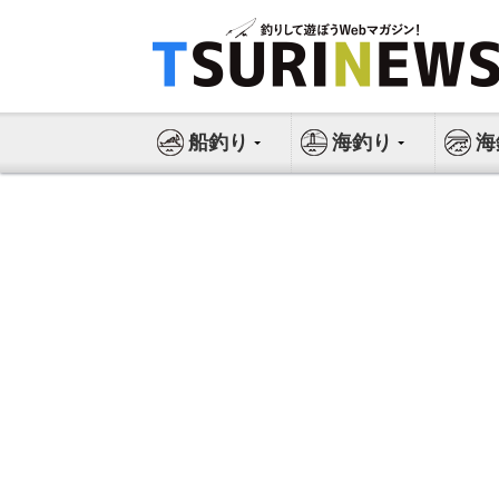
コ
ン
テ
ン
ツ
船釣り
海釣り
海
へ
ス
キ
ッ
プ