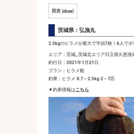
目次
[
show
]
茨城県：弘漁丸
2.5kgのヒラメが最大で竿頭7枚！6人で
エリア：茨城_茨城北エリア日立港久慈漁
釣行日：2021年1月21日
プラン：ヒラメ船
釣果：ヒラメ 0.7～2.5kg 2～7匹
▼釣果情報は
こちら