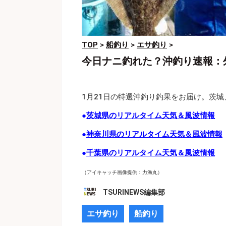
TOP
>
船釣り
>
エサ釣り
>
今日ナニ釣れた？沖釣り速報：
1月21日の特選沖釣り釣果をお届け。茨
●
茨城県のリアルタイム天気＆風波情報
●
神奈川県のリアルタイム天気＆風波情報
●
千葉県のリアルタイム天気＆風波情報
（アイキャッチ画像提供：力漁丸）
TSURINEWS編集部
エサ釣り
船釣り