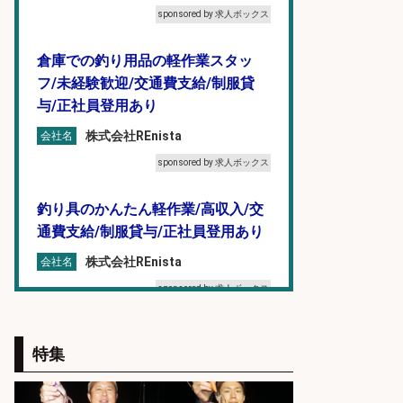
sponsored by 求人ボックス
倉庫での釣り用品の軽作業スタッ
フ/未経験歓迎/交通費支給/制服貸
与/正社員登用あり
株式会社REnista
会社名
sponsored by 求人ボックス
釣り具のかんたん軽作業/高収入/交
通費支給/制服貸与/正社員登用あり
株式会社REnista
会社名
sponsored by 求人ボックス
和食, 居酒屋/キッチンスタッフ/天草
特集
の魚と馬刺しの店 キッチンスタッフ
正社員募集