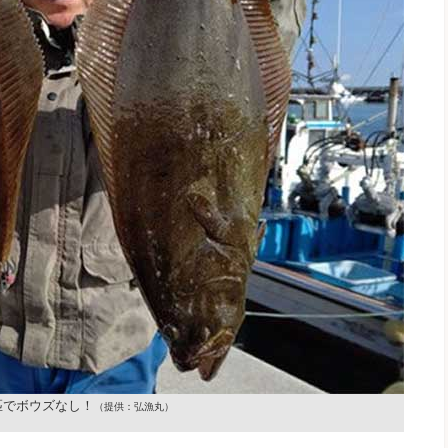
匹でボウズなし！
（提供：弘漁丸）