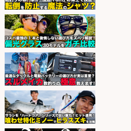
和食, 日本料理・懐石料理/店長・店
長候補/本物を知る大人の隠れ家!魚
の価値を上げ、地域を元気に!店長候
補募集
酒場あらかぶ 酒場あらかぶ
会社名
sponsored by 求人ボックス
釣り具などの出荷作業～～/工場/製
造
UTグループ株式会社
会社名
sponsored by 求人ボックス
レジ打ち/日払いOK/おさかなの三枚
おろし/新潟県/小千谷市
株式会社G&G
会社名