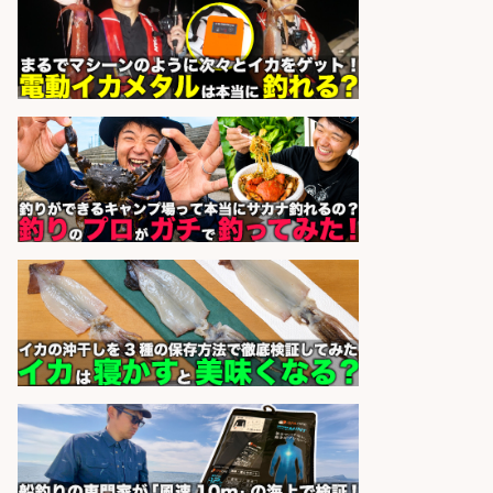
天草の魚と馬刺しの店 魚粋 天草
会社名
の魚と馬刺しの店 魚粋
sponsored by 求人ボックス
未経験歓迎/釣り具メーカーでのル
ート営業/釣りや釣具などの知識必
須/残業なし
株式会社天龍
会社名
sponsored by 求人ボックス
和食, 日本料理・懐石料理/店長・店
長候補/ライブ感が満載!魚の価値を
上げ、食とエンタメで地域を元気に!
店長候補募集
魚と肴 いとおかし 魚と肴 いとお
会社名
かし
sponsored by 求人ボックス