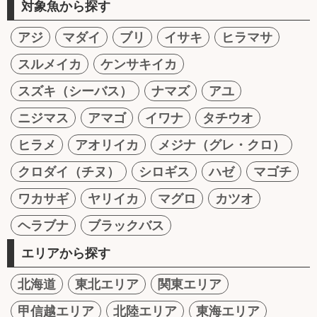
対象魚から探す
アジ
マダイ
ブリ
イサキ
ヒラマサ
スルメイカ
ケンサキイカ
スズキ（シーバス）
ナマズ
アユ
ニジマス
アマゴ
イワナ
タチウオ
ヒラメ
アオリイカ
メジナ（グレ・クロ）
クロダイ（チヌ）
シロギス
ハゼ
マゴチ
ワカサギ
ヤリイカ
マグロ
カツオ
ヘラブナ
ブラックバス
エリアから探す
北海道
東北エリア
関東エリア
甲信越エリア
北陸エリア
東海エリア