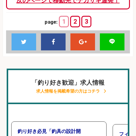
次のページで移動先でデカサギ連発！
1
2
3
page:
「釣り好き歓迎」求人情報
求人情報を掲載希望の方はコチラ
釣り好き必見「釣具の設計開
フィッ