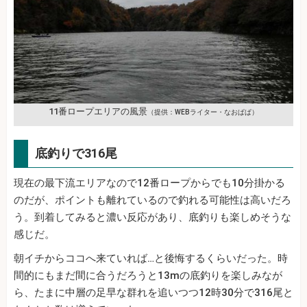
11番ロープエリアの風景
（提供：WEBライター・なおぱぱ）
底釣りで316尾
現在の最下流エリアなので12番ロープからでも10分掛かる
のだが、ポイントも離れているので釣れる可能性は高いだろ
う。到着してみると濃い反応があり、底釣りも楽しめそうな
感じだ。
朝イチからココへ来ていれば…と後悔するくらいだった。時
間的にもまだ間に合うだろうと13mの底釣りを楽しみなが
ら、たまに中層の足早な群れを追いつつ12時30分で316尾と