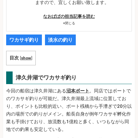
ますので、宜しくお願い致します。
なおぱぱの担当記事を読む
×
閉じる
ワカサギ釣り
淡水の釣り
目次
[
show
]
津久井湖でワカサギ釣り
今回の船宿は津久井湖にある
沼本ボート
。同店ではボートで
のワカサギ釣りが可能だ。津久井湖最上流域に位置してお
り、ポイントも比較的近い、ボート桟橋から手漕ぎで20分以
内の場所での釣りがメイン。船長自身が例年ワカサギ孵化作
業も手掛けており、放流数も1億粒と多く、いつもながら同
地での釣果も安定している。