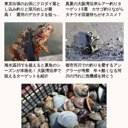
東京出張のお供にクロダイ落と
真夏の大阪湾沿岸ルアー釣りタ
し込み釣りと深川めしが最
ーゲット5選 カサゴ釣りながら
高！ 運河のデカチヌを狙って
タチウオ回遊待ちがオススメ？
みた
海水温25℃を超えると夏魚のシ
都市河川での釣りを愛するアン
ーズンが本格化！ 大阪湾沿岸で
グラーが考察 年々酷くなる河
狙えるターゲットを紹介
川の汚れに危機感を持とう