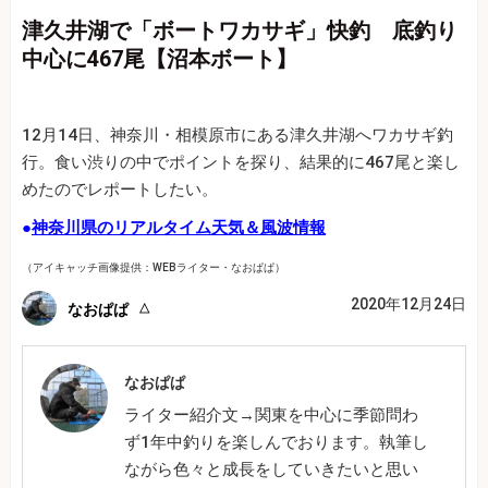
津久井湖で「ボートワカサギ」快釣 底釣り
中心に467尾【沼本ボート】
12月14日、神奈川・相模原市にある津久井湖へワカサギ釣
行。食い渋りの中でポイントを探り、結果的に467尾と楽し
めたのでレポートしたい。
●
神奈川県のリアルタイム天気＆風波情報
（アイキャッチ画像提供：WEBライター・なおぱぱ）
2020年12月24日
なおぱぱ
なおぱぱ
ライター紹介文→関東を中心に季節問わ
ず1年中釣りを楽しんでおります。執筆し
ながら色々と成長をしていきたいと思い