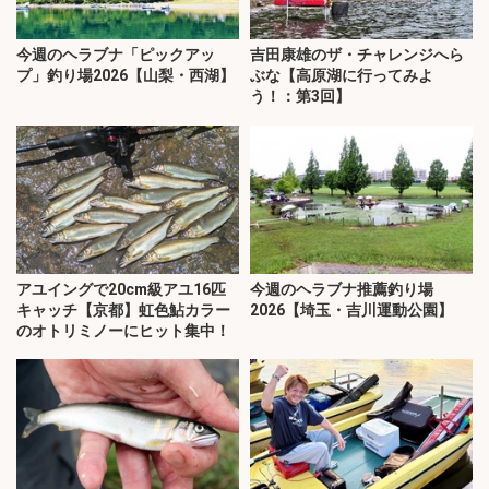
今週のヘラブナ「ピックアッ
吉田康雄のザ・チャレンジへら
プ」釣り場2026【山梨・西湖】
ぶな【高原湖に行ってみよ
う！：第3回】
アユイングで20cm級アユ16匹
今週のヘラブナ推薦釣り場
キャッチ【京都】虹色鮎カラー
2026【埼玉・吉川運動公園】
のオトリミノーにヒット集中！