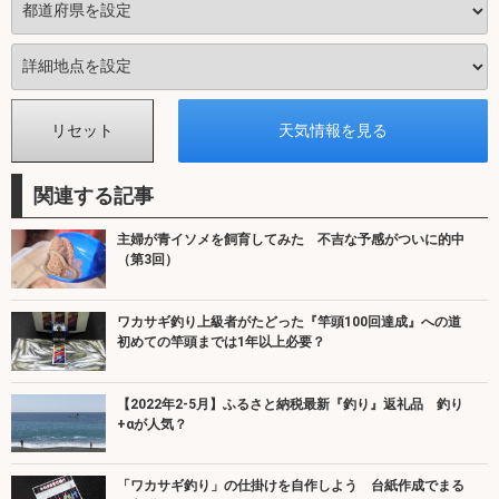
関連する記事
主婦が青イソメを飼育してみた 不吉な予感がついに的中
（第3回）
ワカサギ釣り上級者がたどった『竿頭100回達成』への道
初めての竿頭までは1年以上必要？
【2022年2-5月】ふるさと納税最新『釣り』返礼品 釣り
+αが人気？
「ワカサギ釣り」の仕掛けを自作しよう 台紙作成でまる