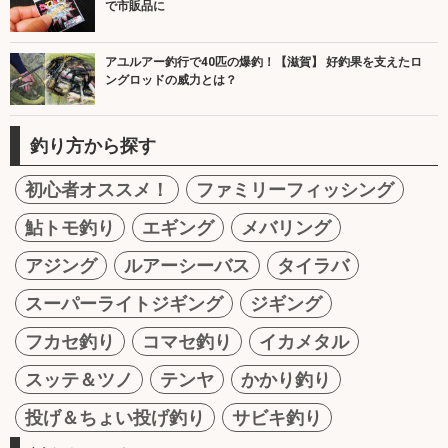
で市販品に
アユルアー釣行で40匹の爆釣！【滋賀】 好釣果を支えたロ
ングロッドの威力とは？
釣り方から探す
初心者オススメ！
ファミリーフィッシング
鮎トモ釣り
エギング
メバリング
アジング
ルアーシーバス
タイラバ
スーパーライトジギング
ジギング
フカセ釣り
コマセ釣り
イカメタル
スッテ＆ツノ
テンヤ
かかり釣り
投げ＆ちょい投げ釣り
サビキ釣り