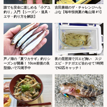
誰でも安全に楽しめる「小アユ
吉田康雄のザ・チャレンジへら
釣り」入門 【シーズン・道具・
ぶな【毎年恒例夏の亀山湖 #1】
エサ・釣り方を解説】
芦ノ湖の「夏ワカサギ」釣りシ
夜の琵琶湖で川エビ掬い スジ
ーズンが開幕！ 10cm前後の良
エビ・テナガエビ合わせて1時間
型揃いで72尾手中
で62匹キャッチ！