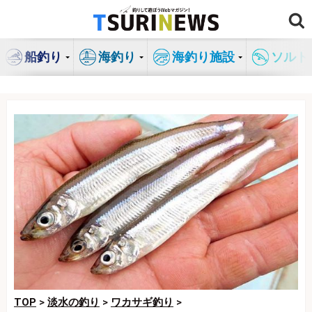
コ
ン
テ
船釣り
海釣り
海釣り施設
ソルト
ン
ツ
へ
ス
キ
ッ
プ
TOP
>
淡水の釣り
>
ワカサギ釣り
>