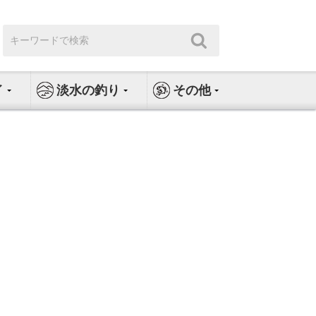
検
検
索:
索
イ
淡水の釣り
その他