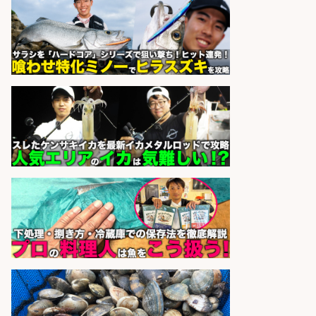
日払いOKで即日収入/製造スタッフ/
「堺市堺区」 土日祝休みで年間休日
126日&入社祝金10万円/堺市堺区の
工場で自転車部品や釣り具の組立/
日払いOK・未経験歓迎/大阪府
パーソルファクトリーパートナ
会社名
ーズ株式会社
sponsored by 求人ボックス
さらに求人情報を見る