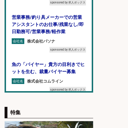
sponsored by 求人ボックス
営業事務/釣り具メーカーでの営業
アシスタントのお仕事/残業なし/即
日勤務可/営業事務/軽作業
株式会社パソナ
会社名
sponsored by 求人ボックス
魚の「バイヤー」貴方の目利きでヒ
ットを生む、裁量バイヤー募集
株式会社コムライン
会社名
sponsored by 求人ボックス
コンビニ/広島県/調理なし・軽作業
スタート お魚のパック詰め 品出し/
特集
週4日から勤務OK/希望休が取得で
きる