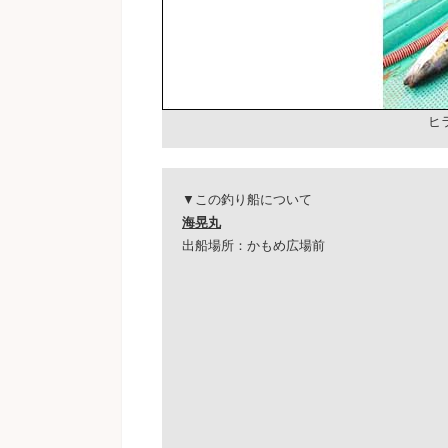
ヒ
▼この釣り船について
海晃丸
出船場所：かもめ広場前