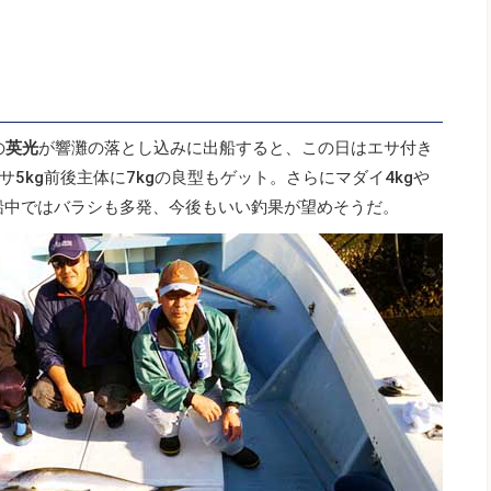
の
英光
が響灘の落とし込みに出船すると、この日はエサ付き
5kg前後主体に7kgの良型もゲット。さらにマダイ4kgや
。船中ではバラシも多発、今後もいい釣果が望めそうだ。