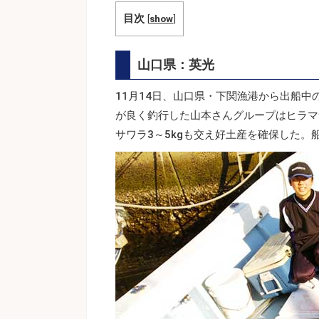
目次
[
show
]
山口県：英光
11月14日、山口県・下関漁港から出船中
が良く釣行した山本さんグループはヒラマサ
サワラ3～5kgも交え好土産を確保した