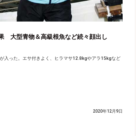
果 大型青物＆高級根魚など続々顔出し
入った。エサ付きよく、ヒラマサ12.8kgやアラ15kgなど
2020年12月9日