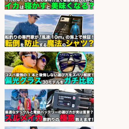
ーズ株式会社
sponsored by 求人ボックス
精肉・青果・鮮魚販売/お魚のカッ
トや商品の陳列スタッフ 志布志市/
未経験歓迎×残業少なめ×車通勤OK/
鹿児島県/志布志市
株式会社ホットスタッフ鹿児島
会社名
sponsored by 求人ボックス
日払いOKで即日収入/製造スタッフ/
お魚のパック詰めや品出し業務 広島
市佐伯区内 日払い可/残業少なめ×週
4日〜OK×車通勤OK/広島県/広島市
西区
株式会社ホットスタッフ五日市
会社名
sponsored by 求人ボックス