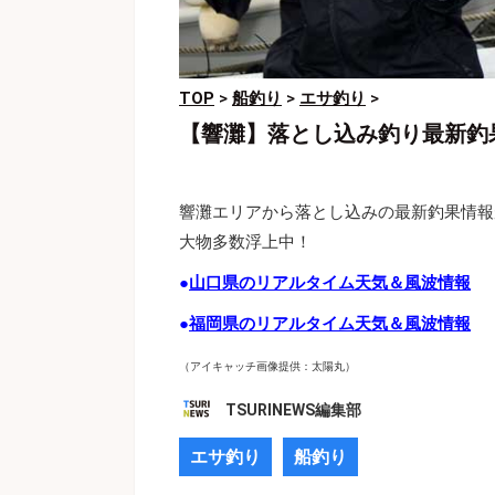
TOP
>
船釣り
>
エサ釣り
>
【響灘】落とし込み釣り最新釣
響灘エリアから落とし込みの最新釣果情報が
大物多数浮上中！
●
山口県のリアルタイム天気＆風波情報
●
福岡県のリアルタイム天気＆風波情報
（アイキャッチ画像提供：太陽丸）
TSURINEWS編集部
エサ釣り
船釣り