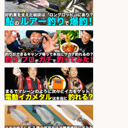
株式会社ホットスタッフ五日市
会社名
sponsored by 求人ボックス
和食, 居酒屋/調理見習い・調理補助/
新鮮な魚料理×おでんの和食居酒屋
の若手スタッフ
サカナのハチベエ 矢場町店
会社名
sponsored by 求人ボックス
日払いOKで即日収入/ライン作業員/
「堺市堺区」「時給1,600円」堺市
堺区の工場で自転車部品や釣り具の
組立/入社祝金10万円/未経験歓迎・
土日祝休みで年間休日126日・日払
いOK/大阪府
パーソルファクトリーパートナ
会社名