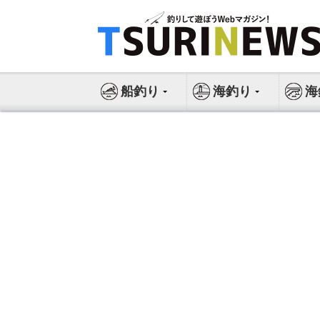
コ
ン
テ
ン
ツ
船釣り
海釣り
海
へ
ス
キ
ッ
プ