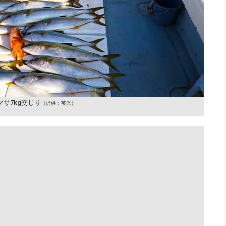
マサ7kg交じり
（提供：英光）