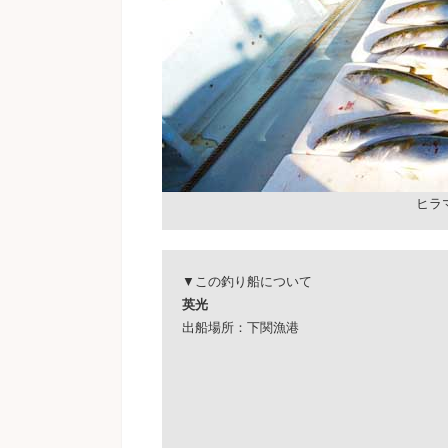
ヒラ
▼この釣り船について
英光
出船場所：下関漁港