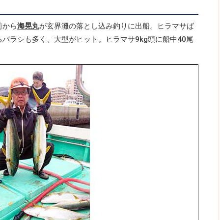
前から
海晃丸
が玄界灘の落とし込み釣りに出船。ヒラマサば
るバラシも多く、大型がヒット。ヒラマサ9kg頭に船中40尾