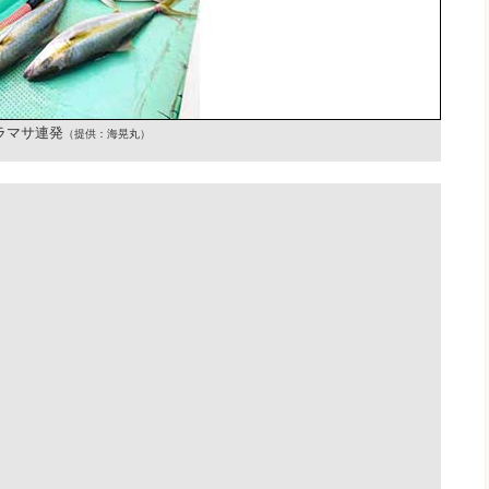
ラマサ連発
（提供：海晃丸）