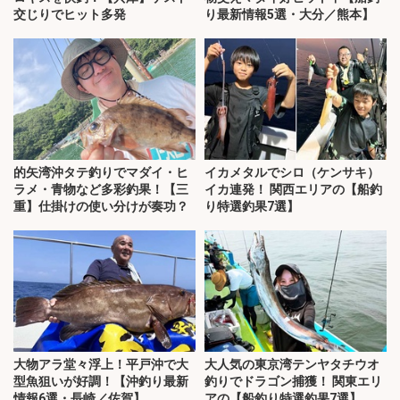
交じりでヒット多発
り最新情報5選・大分／熊本】
的矢湾沖タテ釣りでマダイ・ヒ
イカメタルでシロ（ケンサキ）
ラメ・青物など多彩釣果！【三
イカ連発！ 関西エリアの【船釣
重】仕掛けの使い分けが奏功？
り特選釣果7選】
大物アラ堂々浮上！平戸沖で大
大人気の東京湾テンヤタチウオ
型魚狙いが好調！【沖釣り最新
釣りでドラゴン捕獲！ 関東エリ
情報6選・長崎／佐賀】
アの【船釣り特選釣果7選】