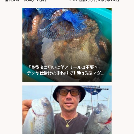
「良型タコ狙いに竿とリールは不要？」
テンヤ仕掛けの手釣りで1.8kg良型マダ
コ！【川崎丸・東京湾】