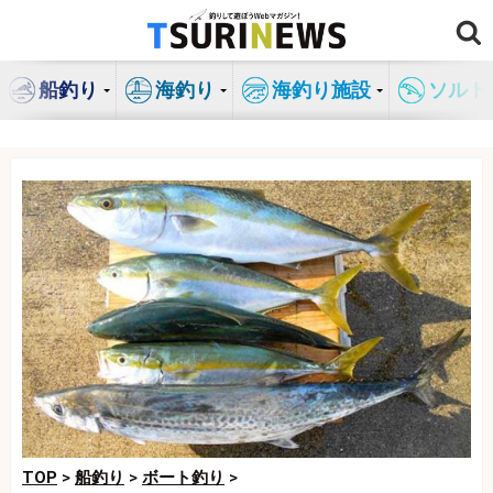
コ
ン
テ
船釣り
海釣り
海釣り施設
ソルト
ン
ツ
へ
ス
キ
ッ
プ
TOP
>
船釣り
>
ボート釣り
>