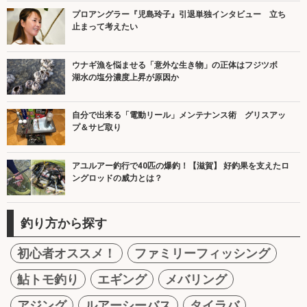
プロアングラー『児島玲子』引退単独インタビュー 立ち
止まって考えたい
ウナギ漁を悩ませる「意外な生き物」の正体はフジツボ
湖水の塩分濃度上昇が原因か
自分で出来る「電動リール」メンテナンス術 グリスアッ
プ＆サビ取り
アユルアー釣行で40匹の爆釣！【滋賀】 好釣果を支えたロ
ングロッドの威力とは？
釣り方から探す
初心者オススメ！
ファミリーフィッシング
鮎トモ釣り
エギング
メバリング
アジング
ルアーシーバス
タイラバ