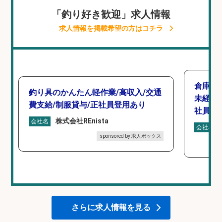
「釣り好き歓迎」求人情報
求人情報を掲載希望の方はコチラ
倉庫で
釣り具のかんたん軽作業/高収入/交通
未経験
費支給/制服貸与/正社員登用あり
社員登
株式会社REnista
会社名
会社名
sponsored by 求人ボックス
さらに求人情報を見る