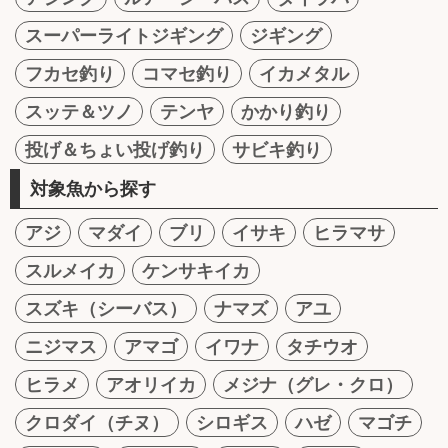
スーパーライトジギング
ジギング
フカセ釣り
コマセ釣り
イカメタル
スッテ＆ツノ
テンヤ
かかり釣り
投げ＆ちょい投げ釣り
サビキ釣り
対象魚から探す
アジ
マダイ
ブリ
イサキ
ヒラマサ
スルメイカ
ケンサキイカ
スズキ（シーバス）
ナマズ
アユ
ニジマス
アマゴ
イワナ
タチウオ
ヒラメ
アオリイカ
メジナ（グレ・クロ）
クロダイ（チヌ）
シロギス
ハゼ
マゴチ