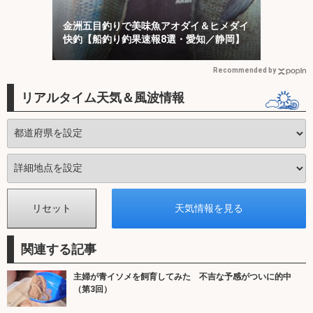
金洲五目釣りで美味魚アオダイ＆ヒメダイ
快釣【船釣り釣果速報8選・愛知／静岡】
Recommended by
リアルタイム天気＆風波情報
関連する記事
主婦が青イソメを飼育してみた 不吉な予感がついに的中
（第3回）