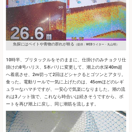
魚探にはベイトや青物の群れが映る
（提供：WEBライター・丸山明）
10時半、ブリタックルをそのままに、仕掛けのみチョクリ仕
掛けの8号ハリス、5本バリに変更して、潮上の水深40m超
へ着底させ、2m切って2回ほどシャクるとゴツンとアタリ。
食った。電動リールで一気に上げたのは、45cmほどのレギ
ュラーなハマチですが、一安心で気楽になりました。潮の流
れは3ノット強で、これなら時合いは続きそうですから、ボ
ートを再び潮上に戻し、同じ潮筋を流します。