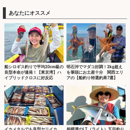
あなたにオススメ
船シロギス釣りで平均20cm級の
明石沖でマダコ好調！2kg超え
良型本命が連発！【東京湾】ハ
を筆頭にお土産十分 関西エリ
イブリッドクロスに好反応
アの【船釣り特選釣果7選】
イカメタルでも良型ヤリイカ
相模湾のLT（ライト）五目釣り