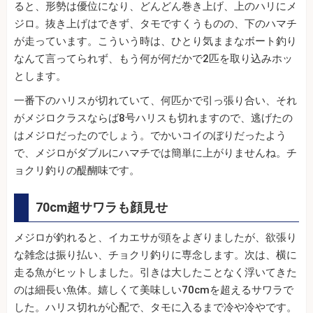
ると、形勢は優位になり、どんどん巻き上げ、上のハリにメ
ジロ。抜き上げはできず、タモですくうものの、下のハマチ
が走っています。こういう時は、ひとり気ままなボート釣り
なんて言ってられず、もう何が何だかで2匹を取り込みホッ
とします。
一番下のハリスが切れていて、何匹かで引っ張り合い、それ
がメジロクラスならば8号ハリスも切れますので、逃げたの
はメジロだったのでしょう。でかいコイのぼりだったよう
で、メジロがダブルにハマチでは簡単に上がりませんね。チ
ョクリ釣りの醍醐味です。
70cm超サワラも顔見せ
メジロが釣れると、イカエサが頭をよぎりましたが、欲張り
な雑念は振り払い、チョクリ釣りに専念します。次は、横に
走る魚がヒットしました。引きは大したことなく浮いてきた
のは細長い魚体。嬉しくて美味しい70cmを超えるサワラで
した。ハリス切れが心配で、タモに入るまで冷や冷やです。