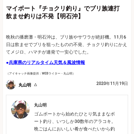
マイボート『チョクリ釣り』でブリ族連打
飲ませ釣りは不発【明石沖】
晩秋の播磨灘・明石沖は、ブリ族やサワラが絶好機。11月6
日は飲ませでブリを狙ったものの不発、チョクリ釣りにかえ
てメジロ、ハマチが連発で一安心でした。
●
兵庫県のリアルタイム天気＆風波情報
（アイキャッチ画像提供：WEBライター・丸山明）
2020年11月19日
丸山明
丸山明
ゴムボートから始めたひとり気ままなボ
ート釣り、いつしか30数年のアラコキ。
晩ごはんにおいしい肴が食べたいから釣