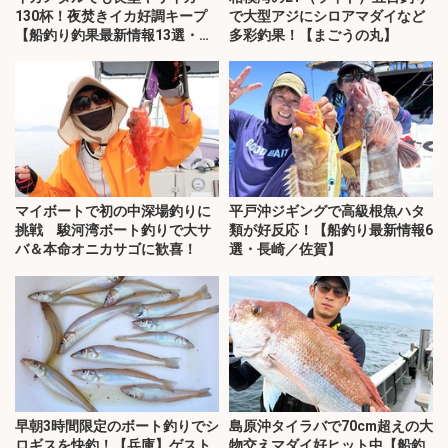
130杯！夜焚きイカ好調キープ
で大型アジにシロアマダイなど
【船釣り釣果最新情報13選・玄
多彩釣果！【まごうの丸】
界灘】
マイボートで初の中深場釣りに
平戸沖ジギングで高級根魚ハタ
挑戦 駿河湾ボート釣りで大サ
類が好反応！【船釣り最新情報6
バ＆本命オニカサゴに歓喜！
選・長崎／佐賀】
早朝3時間限定のボート釣りでシ
島原沖タイラバで70cm超えの大
ロギスを快釣！【兵庫】ゲスト
物交えマダイ好ヒット中【船釣