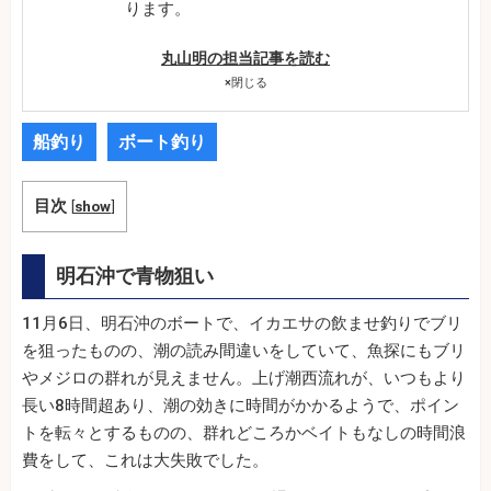
ります。
丸山明の担当記事を読む
×
閉じる
船釣り
ボート釣り
目次
[
show
]
明石沖で青物狙い
11月6日、明石沖のボートで、イカエサの飲ませ釣りでブリ
を狙ったものの、潮の読み間違いをしていて、魚探にもブリ
やメジロの群れが見えません。上げ潮西流れが、いつもより
長い8時間超あり、潮の効きに時間がかかるようで、ポイン
トを転々とするものの、群れどころかベイトもなしの時間浪
費をして、これは大失敗でした。