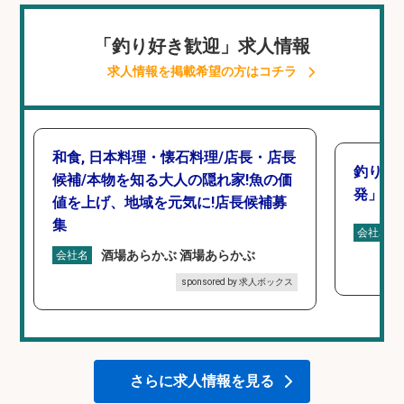
「釣り好き歓迎」求人情報
求人情報を掲載希望の方はコチラ
和食, 日本料理・懐石料理/店長・店長
釣り好
候補/本物を知る大人の隠れ家!魚の価
発」/D
値を上げ、地域を元気に!店長候補募
集
会社名
酒場あらかぶ 酒場あらかぶ
会社名
sponsored by 求人ボックス
さらに求人情報を見る