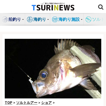
コ
ン
テ
船釣り
海釣り
海釣り施設
ソルト
ン
ツ
へ
ス
キ
ッ
プ
TOP
>
ソルトルアー
>
ショア
>