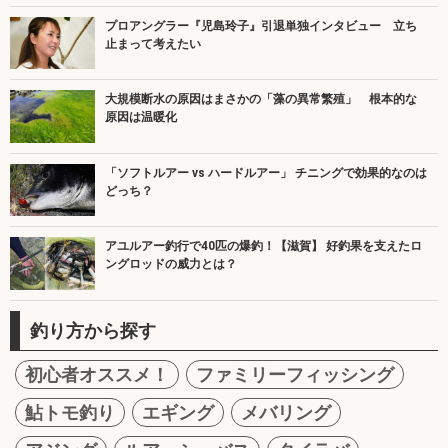
プロアングラー『児島玲子』引退単独インタビュー 立ち
止まって考えたい
大規模断水の原因はまさかの「藻の異常繁殖」 根本的な
原因は温暖化
「ソフトルアー vs ハードルアー」 チニングで効果的なのは
どっち？
アユルアー釣行で40匹の爆釣！【滋賀】 好釣果を支えたロ
ングロッドの威力とは？
釣り方から探す
初心者オススメ！
ファミリーフィッシング
鮎トモ釣り
エギング
メバリング