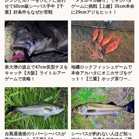
レンジとルアーをシビアに合わ
「メタルマル縛り」でキジハタ
せて60cm級シーバス手中【千
ゲームに挑戦【上越】35cm本命
葉】好条件もなぜか苦戦
に29cmアジもヒット！
泉大津の波止で47cm良型チヌを
地磯ロックフィッシュゲームで
キャッチ【大阪】ライトルアー
本命アカハタにオニカサゴをゲ
ゲームで攻略！
ット！【三重】ホッグ系ワーム
にヒット
台風通過後のリバーシーバスが
シーバスが釣れない人ほど知っ