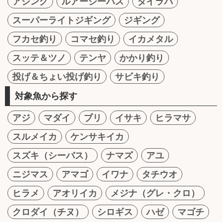
アジング
ルアーシーバス
タイラバ
スーパーライトジギング
ジギング
フカセ釣り
コマセ釣り
イカメタル
スッテ＆ツノ
テンヤ
かかり釣り
投げ＆ちょい投げ釣り
サビキ釣り
対象魚から探す
アジ
マダイ
ブリ
イサキ
ヒラマサ
スルメイカ
ケンサキイカ
スズキ（シーバス）
ナマズ
アユ
ニジマス
アマゴ
イワナ
タチウオ
ヒラメ
アオリイカ
メジナ（グレ・クロ）
クロダイ（チヌ）
シロギス
ハゼ
マゴチ