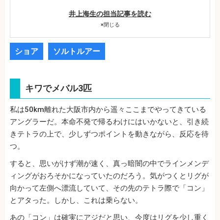
井上海生の担当記事を読む
×
閉じる
ショア
ソルトルアー
キワでメバル3匹
私は50km離れた大阪市内から遥々ここまでやってきている
アングラーだ。本命不発で帰るわけにはいかないと、引き続
きテトラの上で、少しずつポイントを動きながら、反応を待
つ。
すると、思いがけず潮が速く、真っ暗闇の中でラインメンデ
ィングがおろそかになっていたのだろう。気がつくとリグが
向かって左側へ漂流していて、その先のテトラ際で「コン」
とアタった。しかし、これは乗らない。
あの「コン」は確実にアジだと思い、今度はリグを少し重く