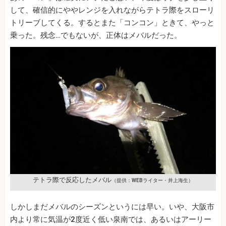
して、確信的にややレンジを入れながらテトラ際をスローリ
トリーブしてくる。するとまた「コンコン」ときて、やっと
乗った。残念…でもないが、正体はメバルだった。
テトラ際で反応したメバル
（提供：WEBライター・井上海生）
しかしまだメバルのシーズンというには早い。いや、大阪市
内より常に気温が2度近く低い泉南では、あるいはアーリー