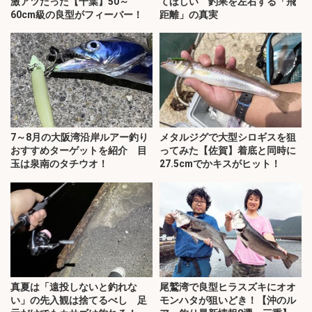
激アツだった【千葉】50～
てほしい 釣果を左右する「飛
60cm級の良型がフィーバー！
距離」の真実
7～8月の大阪湾沿岸ルアー釣り
メタルジグで大型シロギスを狙
おすすめターゲットを紹介 目
ってみた【佐賀】着底と同時に
玉は泉南のタチウオ！
27.5cmでかキスがヒット！
真夏は「遠投しないと釣れな
尾鷲湾で良型ヒラスズキにオオ
い」の先入観は捨てるべし 足
モンハタが狙いどき！【沖のル