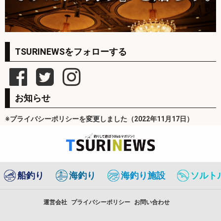
TSURINEWSをフォローする
お知らせ
※プライバシーポリシーを変更しました（2022年11月17日）
船釣り
海釣り
海釣り施設
ソルト
運営会社
プライバシーポリシー
お問い合わせ