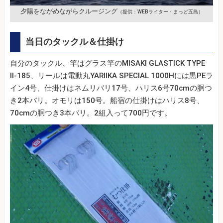
夕陽をながめながらクルージング
（提供：WEBライター・まっど五島）
当日のタックル＆仕掛け
自分のタックル、竿はグラス竿のMISAKI GLASTICK TYPE
II-185、リールは電動丸YARIIKA SPECIAL 1000Hには黒PEラ
イン4号、仕掛けはネムリバリ17号、ハリス6号70cmの胴つ
き2本バリ。オモリは150号。船宿の仕掛けはハリス8号、
70cmの胴つき3本バリ。2組入って700円です。