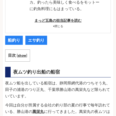
カ。釣ったら美味しく食べるをモットー
に釣魚料理にもはまっている。
まっど五島の担当記事を読む
×
閉じる
船釣り
エサ釣り
目次
[
show
]
夜ムツ釣り出船の船宿
夜ムツ船を出している船宿は、静岡県網代港のつちそう丸、
田子の浦港のつり正丸、千葉県勝山港の萬栄丸など限られて
いています。
今回は自分が所属する会社の釣り部の夏の行事で毎年訪れて
いる、勝山港の
萬栄丸
に行ってきました。萬栄丸の夜ムツは