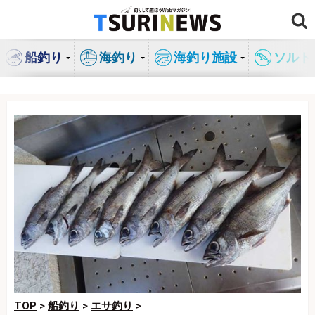
コ
ン
テ
船釣り
海釣り
海釣り施設
ソルト
ン
ツ
へ
ス
キ
ッ
プ
TOP
>
船釣り
>
エサ釣り
>