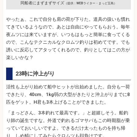
同船者にまずまずサイズ
（提供：WEBライター・まっど五島）
やったぁ、これで自分も肩の荷が下りた。道具の扱いも慣れ
てきているようなので、あとは自由にやってもらおう。毎年
夜ムツには来ていますが、いつもはもっと簡単に食ってくる
ので、こんなテクニカルなクロムツ釣りは初めてです。でも
誘いに反応してアタッてくれるので、釣りとしてはこの方が
楽しいかな？
23時に沖上がり
活性も上がり始めて船中ヒットが出始めました。自分も一荷
できたり、40cm、1kg弱の大型がきたりと沖上がりまでに8
匹をゲット。H君も3本上げることができました。
「まっどさん、3本釣れて最高です。」と超嬉しそう。船釣
り師の誕生ですな。外道で釣れるゴマサバもこの時期脂が乗
っていておいしいですよ。できるだけ太ったものを持ち帰
り、しめ鯖にしてみたらクロムツも顔負けです。