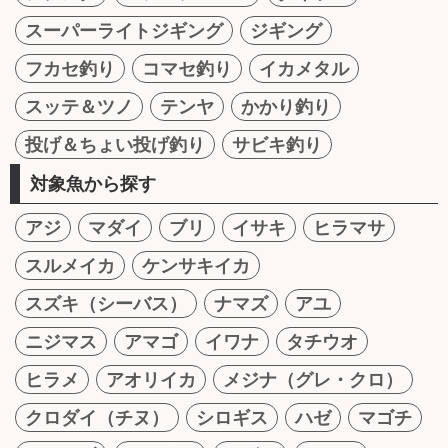
スーパーライトジギング
ジギング
フカセ釣り
コマセ釣り
イカメタル
スッテ＆ツノ
テンヤ
かかり釣り
投げ＆ちょい投げ釣り
サビキ釣り
対象魚から探す
アジ
マダイ
ブリ
イサキ
ヒラマサ
スルメイカ
ケンサキイカ
スズキ（シーバス）
ナマズ
アユ
ニジマス
アマゴ
イワナ
タチウオ
ヒラメ
アオリイカ
メジナ（グレ・クロ）
クロダイ（チヌ）
シロギス
ハゼ
マゴチ