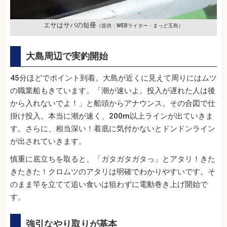
エサはサバの短冊
（提供：WEBライター・まっど五島）
大島周辺で実釣開始
45分ほどでポイント到着。大島が近くに見えて周りにはムツ
の職業船もきています。「潮が速いよ。投入が遅れた人は後
から入れないでよ！」と船頭からアナウンス。その合図で仕
掛け投入。本当に潮が速く、200m以上ラインが出ていきま
す。さらに、相当深い！着底に気付かないとドンドンライン
が出されていきます。
慎重に底立ちを取ると、「ガタガタガタっ」とアタリ！きた
きたきた！クロムツのアタリは明確でわかりやすいです。そ
のまま竿を立てて追い食いは狙わずに電動巻き上げ開始で
す。
強引なやり取りが基本