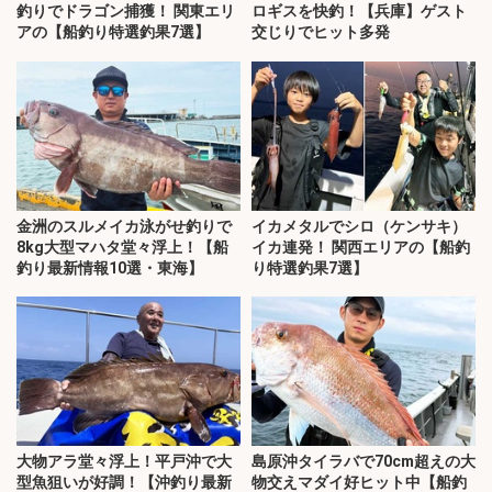
釣りでドラゴン捕獲！ 関東エリ
ロギスを快釣！【兵庫】ゲスト
アの【船釣り特選釣果7選】
交じりでヒット多発
金洲のスルメイカ泳がせ釣りで
イカメタルでシロ（ケンサキ）
8kg大型マハタ堂々浮上！【船
イカ連発！ 関西エリアの【船釣
釣り最新情報10選・東海】
り特選釣果7選】
大物アラ堂々浮上！平戸沖で大
島原沖タイラバで70cm超えの大
型魚狙いが好調！【沖釣り最新
物交えマダイ好ヒット中【船釣