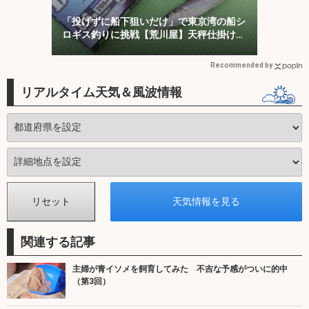
「投げずに船下狙いだけ」で東京湾の船シ
ロギス釣りに挑戦【荒川屋】天秤仕掛けで
キス約70匹！
Recommended by
リアルタイム天気＆風波情報
関連する記事
主婦が青イソメを飼育してみた 不吉な予感がついに的中
（第3回）