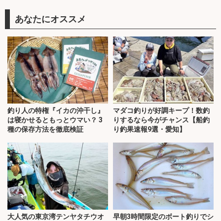
あなたにオススメ
釣り人の特権『イカの沖干し』
マダコ釣りが好調キープ！数釣
は寝かせるともっとウマい？ 3
りするなら今がチャンス【船釣
種の保存方法を徹底検証
り釣果速報9選・愛知】
大人気の東京湾テンヤタチウオ
早朝3時間限定のボート釣りでシ