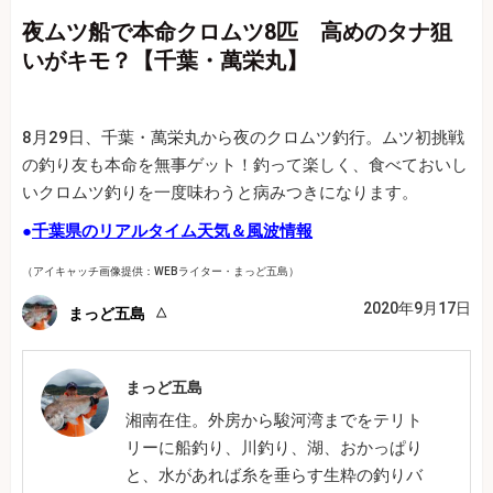
夜ムツ船で本命クロムツ8匹 高めのタナ狙
いがキモ？【千葉・萬栄丸】
8月29日、千葉・萬栄丸から夜のクロムツ釣行。ムツ初挑戦
の釣り友も本命を無事ゲット！釣って楽しく、食べておいし
いクロムツ釣りを一度味わうと病みつきになります。
●
千葉県のリアルタイム天気＆風波情報
（アイキャッチ画像提供：WEBライター・まっど五島）
2020年9月17日
まっど五島
まっど五島
湘南在住。外房から駿河湾までをテリト
リーに船釣り、川釣り、湖、おかっぱり
と、水があれば糸を垂らす生粋の釣りバ