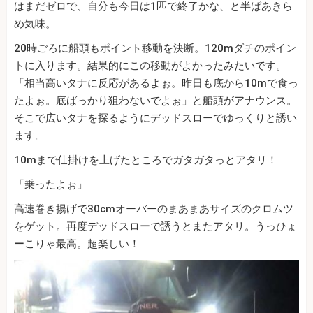
はまだゼロで、自分も今日は1匹で終了かな、と半ばあきら
め気味。
20時ごろに船頭もポイント移動を決断。120mダチのポイン
トに入ります。結果的にこの移動がよかったみたいです。
「相当高いタナに反応があるよぉ。昨日も底から10mで食っ
たよぉ。底ばっかり狙わないでよぉ」と船頭がアナウンス。
そこで広いタナを探るようにデッドスローでゆっくりと誘い
ます。
10mまで仕掛けを上げたところでガタガタっとアタリ！
「乗ったよぉ」
高速巻き揚げで30cmオーバーのまあまあサイズのクロムツ
をゲット。再度デッドスローで誘うとまたアタリ。うっひょ
ーこりゃ最高。超楽しい！