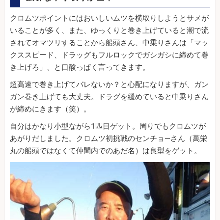
クロムツポイントにはおいしいムツを横取りしようとサメが
いることが多く、また、ゆっくりと巻き上げていると潮で流
されてオマツリすることから船頭さん、中乗りさんは「マッ
クススピード、ドラッグもフルロックでガシガシに締めて巻
き上げろ」、と口酸っぱく言ってきます。
超高速で巻き上げてバレないか？と心配になりますが、ガン
ガン巻き上げても大丈夫。ドラグを緩めていると中乗りさん
が締めにきます（笑）。
自分はかなり小型ながら1匹目ゲット。周りでもクロムツが
あがりだしました。クロムツ初挑戦のセンチョ―さん（萬栄
丸の船頭ではなくて仲間内でのあだ名）は良型をゲット。