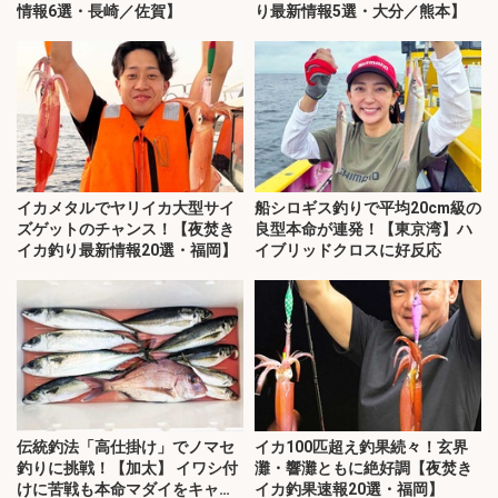
情報6選・長崎／佐賀】
り最新情報5選・大分／熊本】
イカメタルでヤリイカ大型サイ
船シロギス釣りで平均20cm級の
ズゲットのチャンス！【夜焚き
良型本命が連発！【東京湾】ハ
イカ釣り最新情報20選・福岡】
イブリッドクロスに好反応
伝統釣法「高仕掛け」でノマセ
イカ100匹超え釣果続々！玄界
釣りに挑戦！【加太】 イワシ付
灘・響灘ともに絶好調【夜焚き
けに苦戦も本命マダイをキャッ
イカ釣果速報20選・福岡】