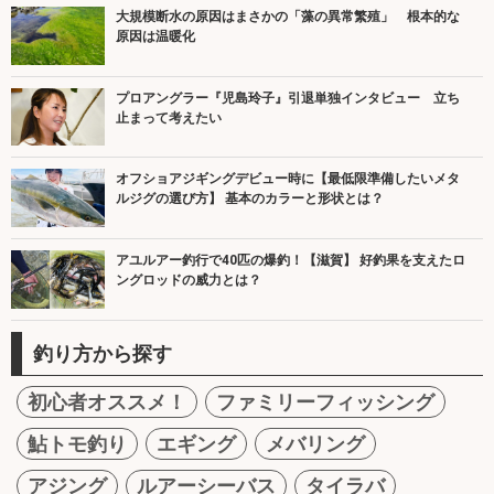
大規模断水の原因はまさかの「藻の異常繁殖」 根本的な
原因は温暖化
プロアングラー『児島玲子』引退単独インタビュー 立ち
止まって考えたい
オフショアジギングデビュー時に【最低限準備したいメタ
ルジグの選び方】 基本のカラーと形状とは？
アユルアー釣行で40匹の爆釣！【滋賀】 好釣果を支えたロ
ングロッドの威力とは？
釣り方から探す
初心者オススメ！
ファミリーフィッシング
鮎トモ釣り
エギング
メバリング
アジング
ルアーシーバス
タイラバ