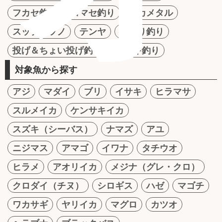
フカセ釣り
コマセ釣り
イカメタル
スッテ＆ツノ
テンヤ
かかり釣り
投げ＆ちょい投げ釣り
サビキ釣り
対象魚から探す
アジ
マダイ
ブリ
イサキ
ヒラマサ
スルメイカ
ケンサキイカ
スズキ（シーバス）
ナマズ
アユ
ニジマス
アマゴ
イワナ
タチウオ
ヒラメ
アオリイカ
メジナ（グレ・クロ）
クロダイ（チヌ）
シロギス
ハゼ
マゴチ
ワカサギ
ヤリイカ
マグロ
カツオ