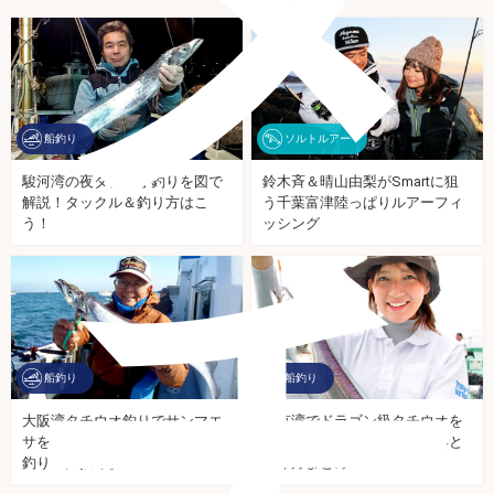
船釣り
ソルトルアー
駿河湾の夜タチウオ釣りを図で
鈴木斉＆晴山由梨がSmartに狙
解説！タックル＆釣り方はこ
う千葉富津陸っぱりルアーフィ
チ
う！
ッシング
船釣り
船釣り
大阪湾タチウオ釣りでサンマエ
東京湾でドラゴン級タチウオを
サを実力チェック！【大西満の
釣る！エサ釣りで必要な道具と
釣り全力投球】
釣り方まとめ