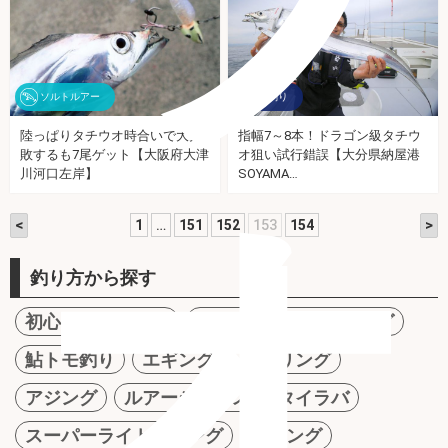
ソルトルアー
船釣り
陸っぱりタチウオ時合いで大失
指幅7～8本！ドラゴン級タチウ
敗するも7尾ゲット【大阪府大津
オ狙い試行錯誤【大分県納屋港
オ
川河口左岸】
SOYAMA…
<
>
1
…
151
152
153
154
釣り方から探す
初心者オススメ！
ファミリーフィッシング
鮎トモ釣り
エギング
メバリング
アジング
ルアーシーバス
タイラバ
スーパーライトジギング
ジギング