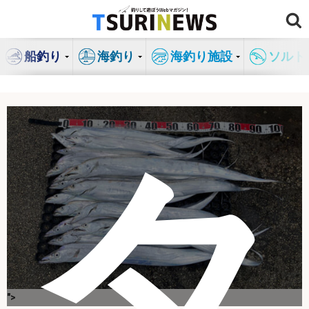
コ
ン
テ
船釣り
海釣り
海釣り施設
ソルト
ン
ツ
へ
ス
キ
タ
ッ
プ
">