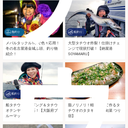
海釣り
船釣り
メバルタックル1本で色々応用！
大型タチウオ炸裂！仕掛けチェ
冬の名古屋港金城ふ頭、釣り物
ンジで現状打破！【納屋港
ウ
紹介！
SOYAMARU】
船釣り
船釣り
船タチウオ！ジギング＆タチウ
脂ノリノリ！軽く炙って作るタ
オテンヤで好反応！【大阪府ブ
チウオのタタキ【旬魚旬菜 つり
ルーマックス】
宿】