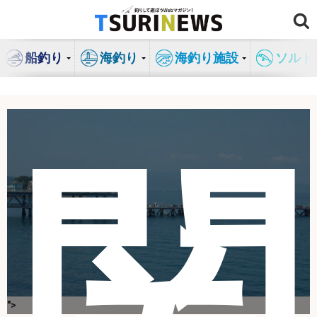
コ
ン
テ
船釣り
海釣り
海釣り施設
ソルト
ン
ツ
へ
ス
キ
関
ッ
プ
">