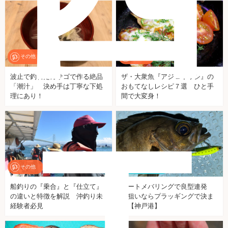
その他
その他
波止で釣れたカサゴで作る絶品
ザ・大衆魚『アジ＆イワシ』の
「潮汁」 決め手は丁寧な下処
おもてなしレシピ７選 ひと手
エ
理にあり！
間で大変身！
その他
ソルトルアー
船釣りの『乗合』と『仕立て』
ボートメバリングで良型連発
の違いと特徴を解説 沖釣り未
型狙いならプラッギングで決ま
経験者必見
り【神戸港】