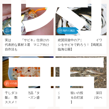
海釣り
海釣り施設
実は奥深い『サビキ』仕掛けの
絶賛回遊中のアジ・サバ・イワ
代表的な素材３選 マニア向け
シをサビキで釣ろう！【鳴尾浜
西
自作法も
臨海公園】
その他
海釣り
干しダコで作る絶品『タコ
シロギス狙いの投げ釣り 深日
飯』 数釣りシーズン盛期にオ
港の赤灯＆白灯波止を釣り比べ
ススメ！
【大阪府】