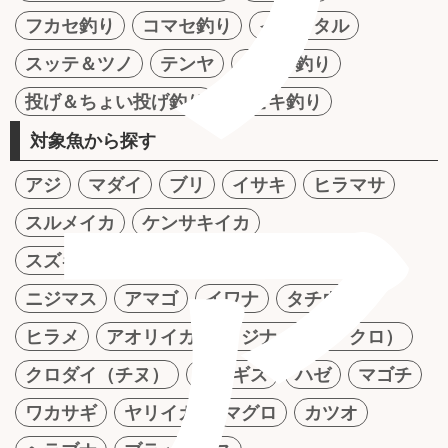
フカセ釣り
コマセ釣り
イカメタル
スッテ＆ツノ
テンヤ
かかり釣り
投げ＆ちょい投げ釣り
サビキ釣り
対象魚から探す
ア
アジ
マダイ
ブリ
イサキ
ヒラマサ
スルメイカ
ケンサキイカ
スズキ（シーバス）
ナマズ
アユ
ニジマス
アマゴ
イワナ
タチウオ
ヒラメ
アオリイカ
メジナ（グレ・クロ）
クロダイ（チヌ）
シロギス
ハゼ
マゴチ
ワカサギ
ヤリイカ
マグロ
カツオ