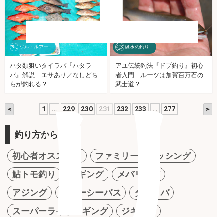
ソルトルアー
淡水の釣り
ハタ類狙いタイラバ『ハタラ
アユ伝統釣法『ドブ釣り』初心
バ』解説 エサあり／なしどち
者入門 ルーツは加賀百万石の
リ
らが釣れる？
武士道？
<
>
1
…
229
230
231
232
233
…
277
釣り方から探す
初心者オススメ！
ファミリーフィッシング
鮎トモ釣り
エギング
メバリング
アジング
ルアーシーバス
タイラバ
スーパーライトジギング
ジギング