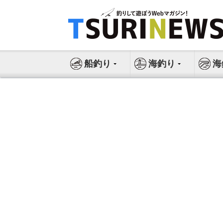
コ
ン
テ
ン
ツ
船釣り
海釣り
海
へ
ス
キ
ッ
プ