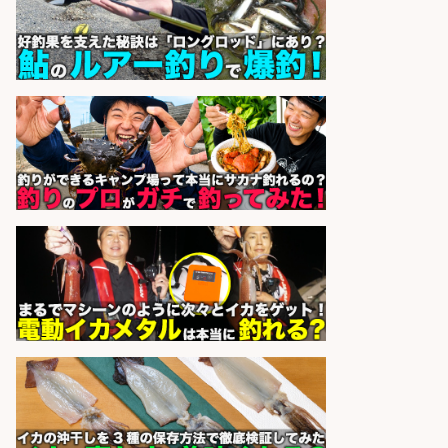
発」/DAIWA公認製品/年休117日
株式会社スポーツライフプラネ
会社名
ッツ
sponsored by 求人ボックス
和食, 居酒屋/調理見習い・調理補助/
新鮮な魚料理×おでんの和食居酒屋
の若手スタッフ
サカナのハチベエ 矢場町店
会社名
sponsored by 求人ボックス
精肉・青果・鮮魚販売/「志布志
市」お魚のカットや商品の陳列業
務/「時給1,150円〜」/時間選べる×
未経験歓迎×残業少なめ/鹿児島県/
志布志市
株式会社ホットスタッフ鹿児島
会社名