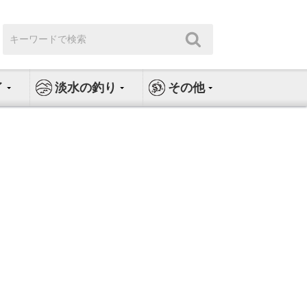
検
検
索:
索
イ
淡水の釣り
その他