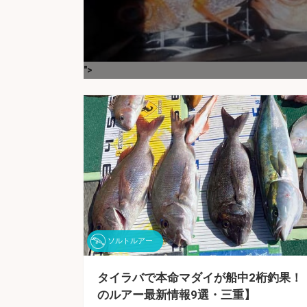
">
ソルトルアー
タイラバで本命マダイが船中2桁釣果！
のルアー最新情報9選・三重】