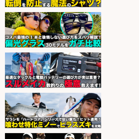
車通勤OK×未経験歓迎×残業少なめ/
広島県
株式会社ホットスタッフ五日市
会社名
sponsored by 求人ボックス
精肉・青果・鮮魚販売/「志布志
市」「時給1,150円〜」志布志市で
お魚のカットや商品の陳列業務/時
間選べる×未経験歓迎×残業少なめ/
鹿児島県/志布志市
株式会社ホットスタッフ鹿児島
会社名
sponsored by 求人ボックス
日払いOKで即日収入/製造スタッフ/
「広島市佐伯区」お魚のパック詰め
や品出し業務/広島市佐伯区内/「時
給1,200円〜」日払い可/残業少なめ