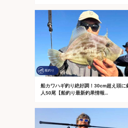
船釣り
船カワハギ釣り絶好調！30cm超え頭に
人50尾【船釣り最新釣果情報…