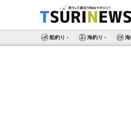
コ
ン
テ
ン
ツ
船釣り
海釣り
海
へ
ス
キ
ッ
プ