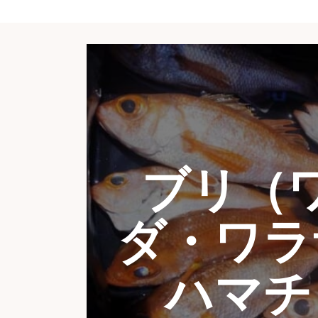
ブリ（
ダ・ワラ
ハマチ