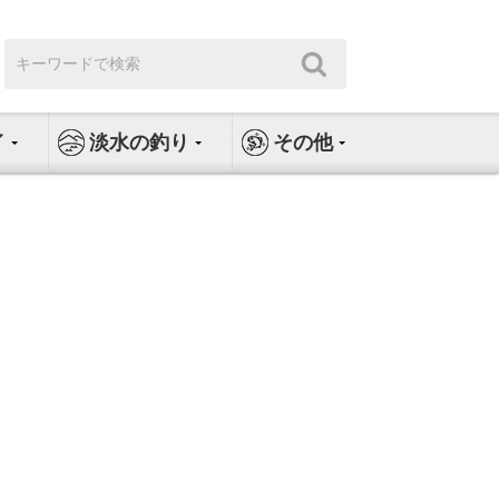
検
検
索:
索
イ
淡水の釣り
その他