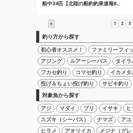
船中34匹【北陸の船釣釣果速報8…
«
1
2
3
釣り方から探す
初心者オススメ！
ファミリーフィ
アジング
ルアーシーバス
タイラ
フカセ釣り
コマセ釣り
イカメタ
投げ＆ちょい投げ釣り
サビキ釣り
対象魚から探す
アジ
マダイ
ブリ
イサキ
ヒ
スズキ（シーバス）
ナマズ
アユ
ヒラメ
アオリイカ
メジナ（グレ