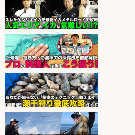
×週4日〜OK×車通勤OK
株式会社ホットスタッフ五日市
会社名
sponsored by 求人ボックス
小型軽量部品のライン組立/入社祝
金10万円 自転車部品や釣り具の組
立/堺市堺区の工場 未経験歓迎/土日
祝休みで年間休日126日・日払い
OK/高額・高収入/土日休み
パーソルファクトリーパートナ
会社名
ーズ株式会社
sponsored by 求人ボックス
日払いOKで即日収入/製造スタッフ/
「広島市佐伯区」お魚のパック詰め
や品出しスタッフ/広島市佐伯区周
辺/「時給1,200円〜」日払い可/未経