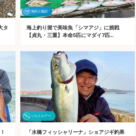
海釣り施設
大タ
海上釣り堀で美味魚「シマアジ」に挑戦
【貞丸・三重】本命5匹にマダイ7匹…
ソルトルアー
！
「水橋フィッシャリーナ」ショアジギ釣果