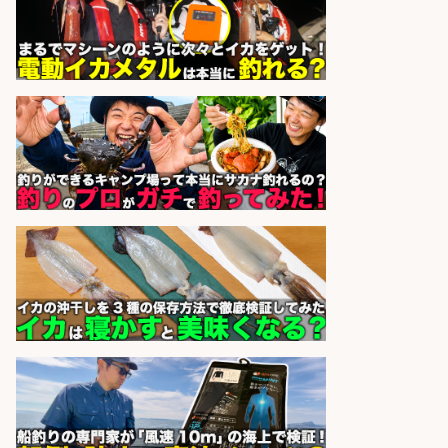
ト/残業なし×土日祝休み×大型連休
あり/滋賀県/大津市
株式会社ホットスタッフ滋賀
会社名
sponsored by 求人ボックス
日払いOKで即日収入/販売スタッフ/
「調理なし・軽作業スタート」お魚
のパック詰め&品出し/週4日から勤
務OK/希望休が取得できる/広島県
株式会社ホットスタッフ五日市
会社名
sponsored by 求人ボックス
日払いOKで即日収入/製造スタッフ/
「広島市佐伯区」「時給1,200
円〜」日払いあり/広島市佐伯区内
でお魚のパック詰めや品出し業務/