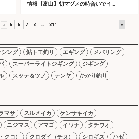
情報【富山】朝マヅメの時合いでイ…
»
5
6
7
8
…
311
4
ッシング
鮎トモ釣り
エギング
メバリング
バ
スーパーライトジギング
ジギング
ル
スッテ＆ツノ
テンヤ
かかり釣り
ラマサ
スルメイカ
ケンサキイカ
ニジマス
アマゴ
イワナ
タチウオ
・クロ）
クロダイ（チヌ）
シロギス
ハゼ