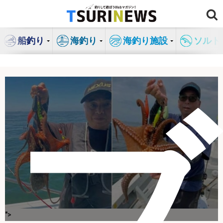
コ
ン
テ
船釣り
海釣り
海釣り施設
ソルト
ン
ツ
へ
ス
キ
ブ
ッ
プ
">