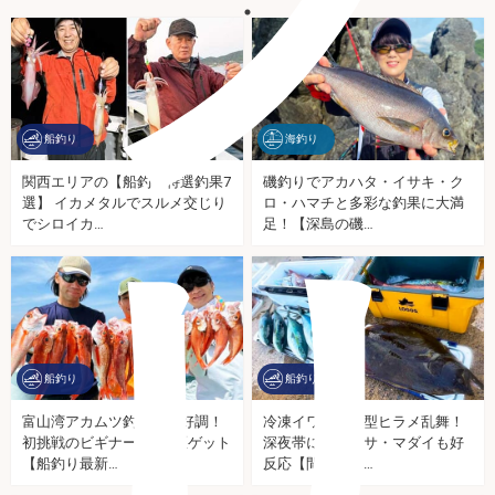
海釣り
船釣り
磯釣りでアカハタ・イサキ・ク
関西エリアの【船釣り特選釣果7
ロ・ハマチと多彩な釣果に大満
選】 イカメタルでスルメ交じり
リ
足！【深島の磯…
でシロイカ…
船釣り
船釣り
富山湾アカムツ釣りが絶好調！
冷凍イワシで大型ヒラメ乱舞！
初挑戦のビギナーでも7匹ゲット
深夜帯にはワラサ・マダイも好
【船釣り最新…
反応【間瀬沖・…