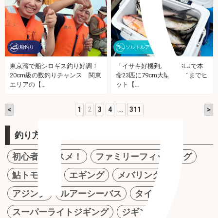
船釣り
ソルトルアー
東京湾で船シロギス釣り好調！
「イサキ好機到来！」SLJで本
20cm級の数釣りチャンス 関東
命23匹に79cm大型マダイまでヒ
ワ
エリアの【…
ット【…
<
>
1
2
3
4
…
311
釣り方から探す
初心者オススメ！
ファミリーフィッシング
鮎トモ釣り
エギング
メバリング
アジング
ルアーシーバス
タイラバ
スーパーライトジギング
ジギング