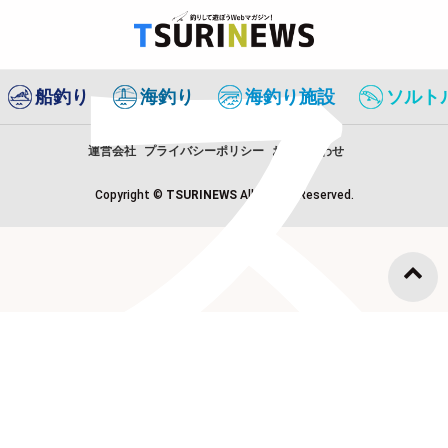
ス
船釣り
海釣り
海釣り施設
ソルト
運営会社
プライバシーポリシー
お問い合わせ
Copyright ©
TSURINEWS
All Rights Reserved.