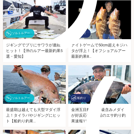
ソルトルアー
船釣り
ジギングでブリにサワラが連続
ナイトゲームで50cm超えキジハ
ヒット！【沖のルアー最新釣果5
タが浮上！【オフショアルアー
（
選・愛知】
最新釣果8…
ソルトルアー
船釣り
最盛期は越えても大型マダイ浮
金洲五目船で6kg級含みメダイ
上！タイラバやジギングにヒッ
が好反応中！【船のエサ釣り釣
ト【船釣り釣果…
果速報11選…