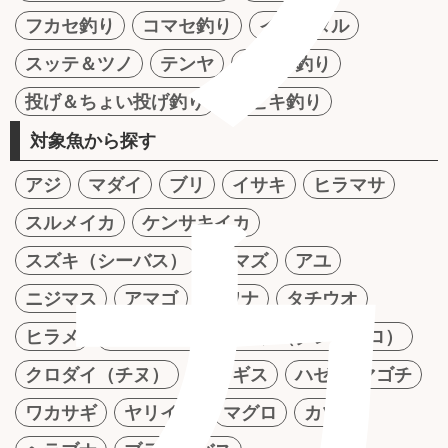
フカセ釣り
コマセ釣り
イカメタル
スッテ＆ツノ
テンヤ
かかり釣り
投げ＆ちょい投げ釣り
サビキ釣り
対象魚から探す
カ
アジ
マダイ
ブリ
イサキ
ヒラマサ
スルメイカ
ケンサキイカ
スズキ（シーバス）
ナマズ
アユ
ニジマス
アマゴ
イワナ
タチウオ
ヒラメ
アオリイカ
メジナ（グレ・クロ）
クロダイ（チヌ）
シロギス
ハゼ
マゴチ
ワカサギ
ヤリイカ
マグロ
カツオ