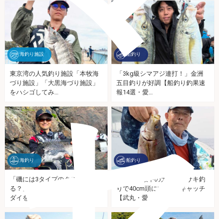
海釣り施設
船釣り
東京湾の人気釣り施設「本牧海
「3kg級シマアジ連打！」金洲
づり施設」「大黒海づり施設」
五目釣りが好調【船釣り釣果速
セ
をハシゴしてみ…
報14選・愛…
海釣り
船釣り
「磯には3タイプのクロダイがい
シーズン最中の大山沖イサキ釣
る？」 春の磯フカセ釣りでクロ
りで40cm頭に本命8匹キャッチ
ダイを攻略…
【武丸・愛…