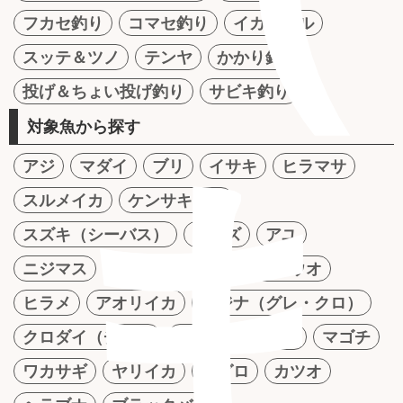
フカセ釣り
コマセ釣り
イカメタル
スッテ＆ツノ
テンヤ
かかり釣り
投げ＆ちょい投げ釣り
サビキ釣り
対象魚から探す
ま
アジ
マダイ
ブリ
イサキ
ヒラマサ
スルメイカ
ケンサキイカ
スズキ（シーバス）
ナマズ
アユ
ニジマス
アマゴ
イワナ
タチウオ
ヒラメ
アオリイカ
メジナ（グレ・クロ）
クロダイ（チヌ）
シロギス
ハゼ
マゴチ
ワカサギ
ヤリイカ
マグロ
カツオ