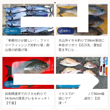
海釣り
船釣り
「車横付けが嬉しい！」ファミ
大山沖イサキ釣りで38cm筆頭に
リーフィッシング好釣り場：館
本命ポツポツ【石川丸・愛知】
マ
山港の砂揚げ場…
置き竿にヒ…
海釣り
海釣り施設
自衛隊護岸でのフカセ釣りで
イケスでのフカセ釣りで50cm級
34.5cmの尾長グレをキャッチ！
頭にマダイ連打に成功！【沼
【千葉】
津・静岡】