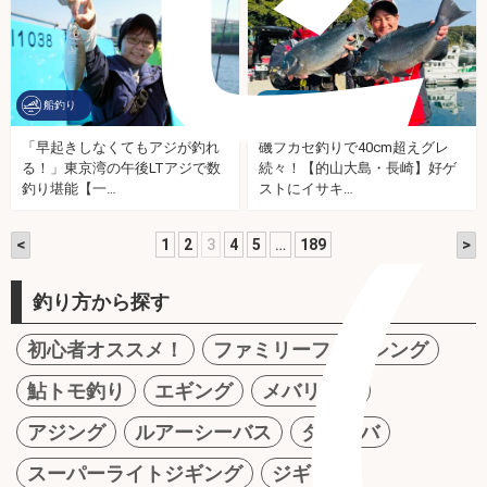
船釣り
海釣り
「早起きしなくてもアジが釣れ
磯フカセ釣りで40cm超えグレ
る！」東京湾の午後LTアジで数
続々！【的山大島・長崎】好ゲ
（
釣り堪能【一…
ストにイサキ…
<
>
1
2
3
4
5
…
189
釣り方から探す
初心者オススメ！
ファミリーフィッシング
鮎トモ釣り
エギング
メバリング
アジング
ルアーシーバス
タイラバ
スーパーライトジギング
ジギング