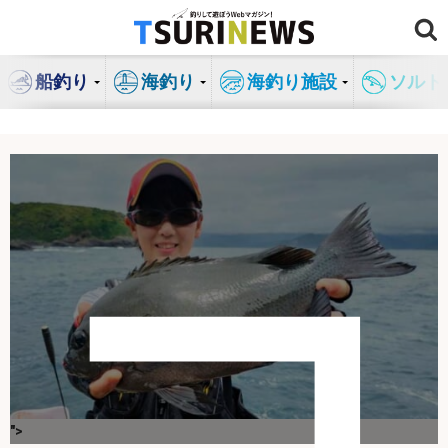
コ
ン
テ
船釣り
海釣り
海釣り施設
ソルト
ン
ツ
へ
ス
キ
コ
ッ
プ
">